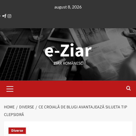
Skip
august 8, 2026
to
Facebook
Instagram
content
e-Ziar
ZIAR ROMÂNESC
Primary
Menu
HOME
DIVERSE
CE CROIALĂ DE BLUGI AVANTAJEAZĂ SILUETA TIP
CLEPSIDRĂ
Diverse