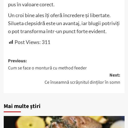
pus în valoare corect.
Un croi bine ales îți oferă încredere și libertate.
Silueta clepsidră este un avantaj, iar blugii potriviți
o pot transforma într-un punct forte evident.
Post Views:
311
Post
Previous:
Cum se face o montură cu method feeder
navigation
Next:
Ce înseamnă scrâșnitul dinților în somn
Mai multe știri