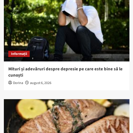
Informații
Mituri și adevăruri despre depresie pe care este bine să le
cunoști
Dorina
august 6, 2026