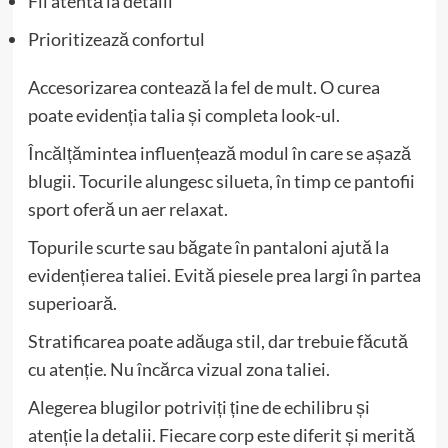
Fii atentă la detalii
Prioritizează confortul
Accesorizarea contează la fel de mult. O curea
poate evidenția talia și completa look-ul.
Încălțămintea influențează modul în care se așază
blugii. Tocurile alungesc silueta, în timp ce pantofii
sport oferă un aer relaxat.
Topurile scurte sau băgate în pantaloni ajută la
evidențierea taliei. Evită piesele prea largi în partea
superioară.
Stratificarea poate adăuga stil, dar trebuie făcută
cu atenție. Nu încărca vizual zona taliei.
Alegerea blugilor potriviți ține de echilibru și
atenție la detalii. Fiecare corp este diferit și merită