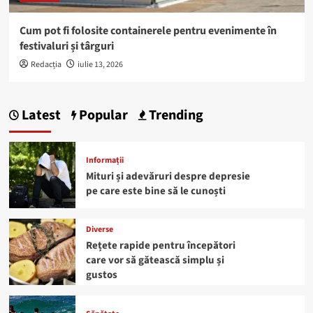
Cum pot fi folosite containerele pentru evenimente în
festivaluri și târguri
Redacția
iulie 13, 2026
Latest
Popular
Trending
Informații
Mituri și adevăruri despre depresie
pe care este bine să le cunoști
Diverse
Rețete rapide pentru începători
care vor să gătească simplu și
gustos