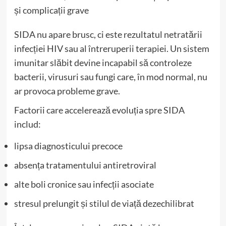
și complicații grave
SIDA nu apare brusc, ci este rezultatul netratării
infecției HIV sau al întreruperii terapiei. Un sistem
imunitar slăbit devine incapabil să controleze
bacterii, virusuri sau fungi care, în mod normal, nu
ar provoca probleme grave.
Factorii care accelerează evoluția spre SIDA
includ:
lipsa diagnosticului precoce
absența tratamentului antiretroviral
alte boli cronice sau infecții asociate
stresul prelungit și stilul de viață dezechilibrat