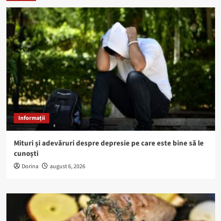
Informații
Mituri și adevăruri despre depresie pe care este bine să le
cunoști
Dorina
august 6, 2026