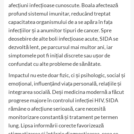
afecțiuni infecțioase cunoscute. Boala afectează
profund sistemul imunitar, reducând treptat
capacitatea organismului de a se apăra în fața
infecțiilor și a anumitor tipuri de cancer. Spre
deosebire de alte boli infecțioase acute, SIDA se
dezvoltă lent, pe parcursul mai multor ani, iar
simptomele pot fi inițial discrete sau ușor de
confundat cu alte probleme de sănătate.
Impactul nu este doar fizic, ci și psihologic, social și
emoțional, influențând viața personală, relațiile și
integrarea socială. Deși medicina modernă a făcut
progrese majore în controlul infecției HIV, SIDA
rămâne o afecțiune serioasă, care necesită
monitorizare constantă și tratament pe termen
lung. Lipsa informării corecte favorizează
stigmatizarea și întârzie diagnosticarea, ceea ce