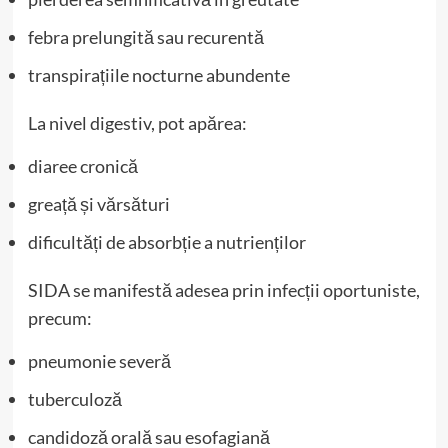
febra prelungită sau recurentă
transpirațiile nocturne abundente
La nivel digestiv, pot apărea:
diaree cronică
greață și vărsături
dificultăți de absorbție a nutrienților
SIDA se manifestă adesea prin infecții oportuniste,
precum:
pneumonie severă
tuberculoză
candidoză orală sau esofagiană