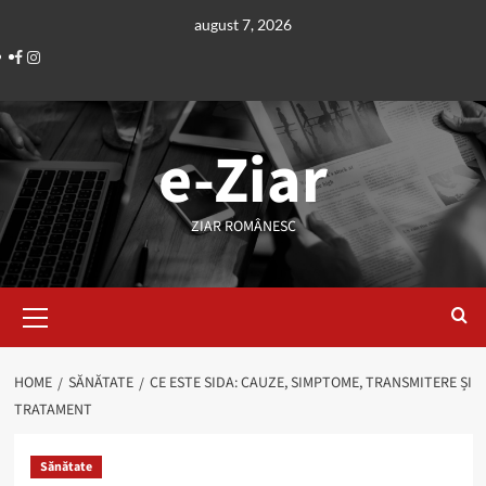
Skip
august 7, 2026
to
Facebook
Instagram
content
e-Ziar
ZIAR ROMÂNESC
Primary
Menu
HOME
SĂNĂTATE
CE ESTE SIDA: CAUZE, SIMPTOME, TRANSMITERE ȘI
TRATAMENT
Sănătate