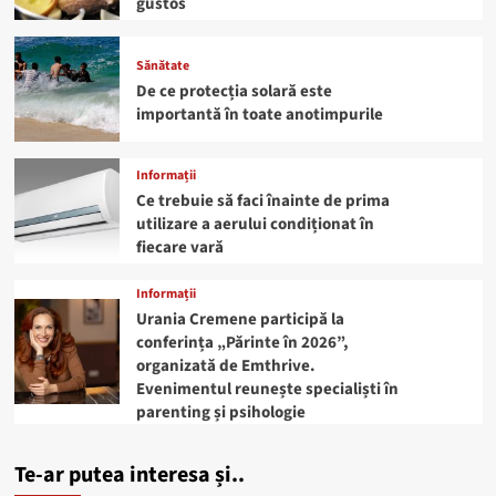
gustos
Sănătate
De ce protecția solară este
importantă în toate anotimpurile
Informații
Ce trebuie să faci înainte de prima
utilizare a aerului condiționat în
fiecare vară
Informații
Urania Cremene participă la
conferința „Părinte în 2026”,
organizată de Emthrive.
Evenimentul reunește specialiști în
parenting și psihologie
Te-ar putea interesa și..