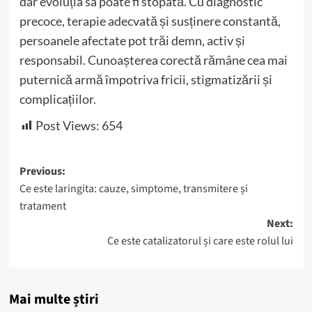
dar evoluția sa poate fi stopată. Cu diagnostic
precoce, terapie adecvată și susținere constantă,
persoanele afectate pot trăi demn, activ și
responsabil. Cunoașterea corectă rămâne cea mai
puternică armă împotriva fricii, stigmatizării și
complicațiilor.
Post Views:
654
Post
Previous:
Ce este laringita: cauze, simptome, transmitere și
navigation
tratament
Next:
Ce este catalizatorul și care este rolul lui
Mai multe știri