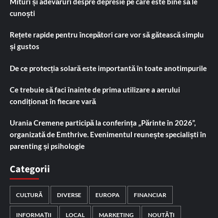
Mituri și adevăruri despre depresie pe care este bine să le
cunoști
Rețete rapide pentru începători care vor să gătească simplu
și gustos
De ce protecția solară este importantă în toate anotimpurile
Ce trebuie să faci înainte de prima utilizare a aerului
condiționat în fiecare vară
Urania Cremene participă la conferința „Părinte în 2026”,
organizată de Emthrive. Evenimentul reunește specialiști în
parenting și psihologie
Categorii
CULTURĂ
DIVERSE
EUROPA
FINANCIAR
INFORMAȚII
LOCAL
MARKETING
NOUTĂȚI