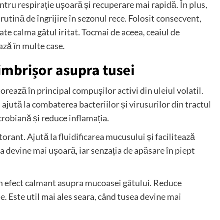
entru respirație ușoară și recuperare mai rapidă. În plus,
 rutină de îngrijire în sezonul rece. Folosit consecvent,
ate calma gâtul iritat. Tocmai de aceea, ceaiul de
ză în multe case.
imbrișor asupra tusei
orează în principal compușilor activi din uleiul volatil.
 ajută la combaterea bacteriilor și virusurilor din tractul
crobiană și reduce inflamația.
torant. Ajută la fluidificarea mucusului și facilitează
ia devine mai ușoară, iar senzația de apăsare în piept
 un efect calmant asupra mucoasei gâtului. Reduce
e. Este util mai ales seara, când tusea devine mai