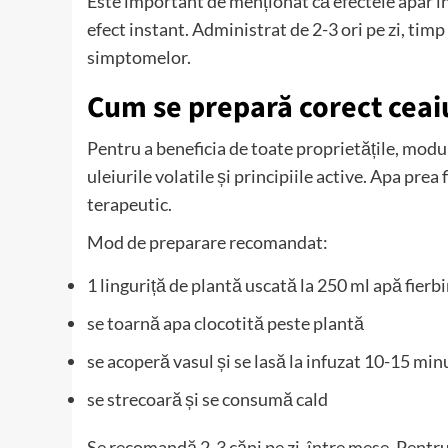
Este important de menționat că efectele apar 
efect instant. Administrat de 2-3 ori pe zi, timp
simptomelor.
Cum se prepară corect ceai
Pentru a beneficia de toate proprietățile, modu
uleiurile volatile și principiile active. Apa pre
terapeutic.
Mod de preparare recomandat:
1 linguriță de plantă uscată la 250 ml apă fierb
se toarnă apa clocotită peste plantă
se acoperă vasul și se lasă la infuzat 10-15 min
se strecoară și se consumă cald
Se recomandă 2-3 căni pe zi, între mese. Pentru 