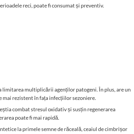
perioadele reci, poate fi consumat și preventiv.
 limitarea multiplicării agenților patogeni. În plus, are un
ai rezistent în fața infecțiilor sezoniere.
ceștia combat stresul oxidativ și susțin regenerarea
erarea poate fi mai rapidă.
tetice la primele semne de răceală, ceaiul de cimbrișor