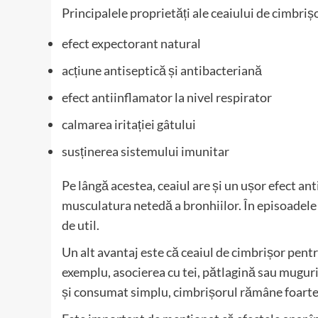
Principalele proprietăți ale ceaiului de cimbriș
efect expectorant natural
acțiune antiseptică și antibacteriană
efect antiinflamator la nivel respirator
calmarea iritației gâtului
susținerea sistemului imunitar
Pe lângă acestea, ceaiul are și un ușor efect an
musculatura netedă a bronhiilor. În episoadele 
de util.
Un alt avantaj este că ceaiul de cimbrișor pent
exemplu, asocierea cu tei, pătlagină sau muguri
și consumat simplu, cimbrișorul rămâne foarte 