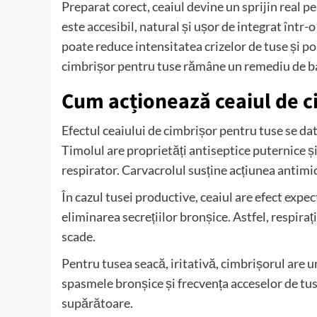
Preparat corect, ceaiul devine un sprijin real p
este accesibil, natural și ușor de integrat într-o
poate reduce intensitatea crizelor de tuse și po
cimbrișor pentru tuse rămâne un remediu de ba
Cum acționează ceaiul de c
Efectul ceaiului de cimbrișor pentru tuse se dat
Timolul are proprietăți antiseptice puternice și
respirator. Carvacrolul susține acțiunea antimi
În cazul tusei productive, ceaiul are efect expec
eliminarea secrețiilor bronșice. Astfel, respiraț
scade.
Pentru tusea seacă, iritativă, cimbrișorul are
spasmele bronșice și frecvența acceselor de tus
supărătoare.