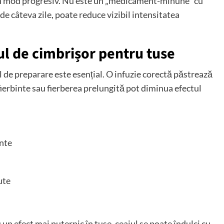
în mod progresiv. Nu este un „medicament-minune” cu
 de câteva zile, poate reduce vizibil intensitatea
ul de cimbrișor pentru tuse
l de preparare este esențial. O infuzie corectă păstrează
a fierbinte sau fierberea prelungită pot diminua efectul
inte
ute
un efect mai puternic în tuse, ceaiul se poate îndulci cu