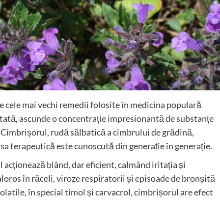
e cele mai vechi remedii folosite în medicina populară
ată, ascunde o concentrație impresionantă de substanțe
i. Cimbrișorul, rudă sălbatică a cimbrului de grădină,
a sa terapeutică este cunoscută din generație în generație.
l acționează blând, dar eficient, calmând iritația și
aloros în răceli, viroze respiratorii și episoade de bronșită
latile, în special timol și carvacrol, cimbrișorul are efect