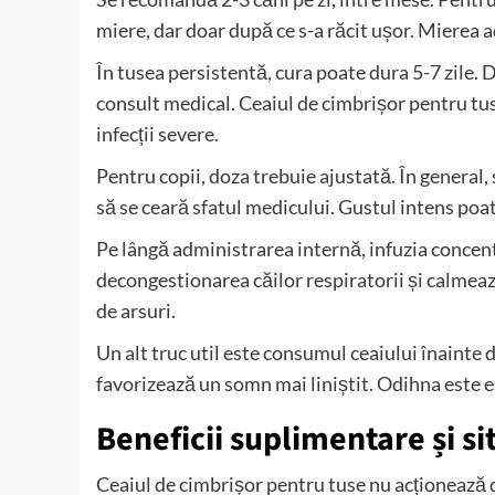
miere, dar doar după ce s-a răcit ușor. Mierea 
În tusea persistentă, cura poate dura 5-7 zile.
consult medical. Ceaiul de cimbrișor pentru tus
infecții severe.
Pentru copii, doza trebuie ajustată. În general, s
să se ceară sfatul medicului. Gustul intens poat
Pe lângă administrarea internă, infuzia concentra
decongestionarea căilor respiratorii și calmează 
de arsuri.
Un alt truc util este consumul ceaiului înainte 
favorizează un somn mai liniștit. Odihna este 
Beneficii suplimentare și si
Ceaiul de cimbrișor pentru tuse nu acționează d