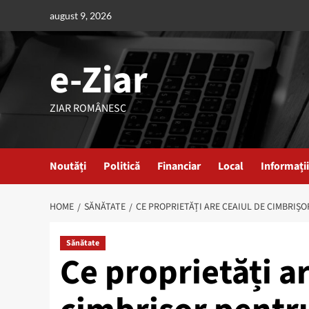
Skip
august 9, 2026
to
content
e-Ziar
ZIAR ROMÂNESC
Noutăți
Politică
Financiar
Local
Informații
HOME
SĂNĂTATE
CE PROPRIETĂȚI ARE CEAIUL DE CIMBRIȘ
Sănătate
Ce proprietăți ar