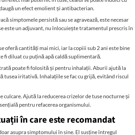
adaugă un efect emolient și antibacterian.
 Dacă simptomele persistă sau se agravează, este necesar
e este un adjuvant, nu înlocuiește tratamentul prescris în
e oferă cantități mai mici, iar la copiii sub 2 ani este bine
e fi diluat cu puțină apă caldă suplimentară.
tă poate fi folosită și pentru inhalații. Aburii ajută la
tusea iritativă. Inhalațiile se fac cu grijă, evitând riscul
de culcare. Ajută la reducerea crizelor de tuse nocturne și
esențială pentru refacerea organismului.
tuații în care este recomandat
oar asupra simptomului în sine. El susține întregul