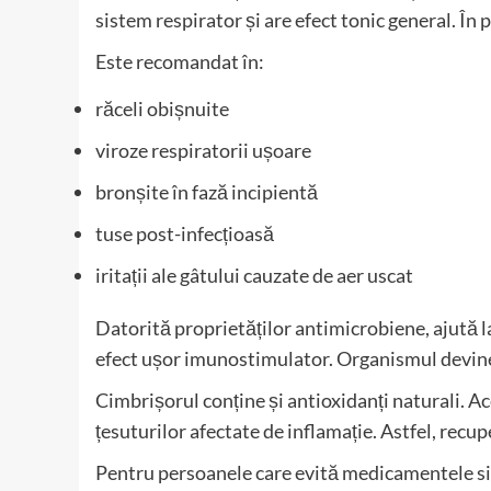
sistem respirator și are efect tonic general. În 
Este recomandat în:
răceli obișnuite
viroze respiratorii ușoare
bronșite în fază incipientă
tuse post-infecțioasă
iritații ale gâtului cauzate de aer uscat
Datorită proprietăților antimicrobiene, ajută la
efect ușor imunostimulator. Organismul devine m
Cimbrișorul conține și antioxidanți naturali. A
țesuturilor afectate de inflamație. Astfel, recup
Pentru persoanele care evită medicamentele sin