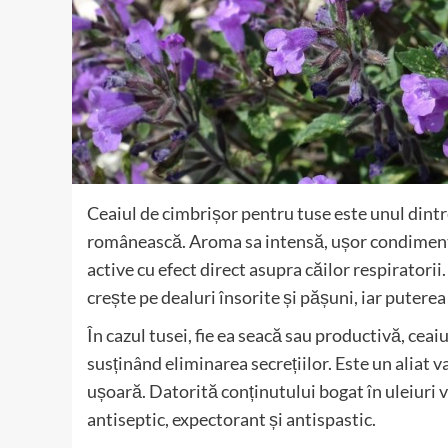
Ceaiul de cimbrișor pentru tuse este unul dintr
românească. Aroma sa intensă, ușor condiment
active cu efect direct asupra căilor respiratori
crește pe dealuri însorite și pășuni, iar putere
În cazul tusei, fie ea seacă sau productivă, ceaiu
susținând eliminarea secrețiilor. Este un aliat v
ușoară. Datorită conținutului bogat în uleiuri vo
antiseptic, expectorant și antispastic.