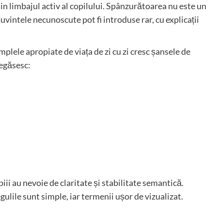
in limbajul activ al copilului. Spânzurătoarea nu este un
Cuvintele necunoscute pot fi introduse rar, cu explicații
plele apropiate de viața de zi cu zi cresc șansele de
regăsesc:
iii au nevoie de claritate și stabilitate semantică.
ulile sunt simple, iar termenii ușor de vizualizat.