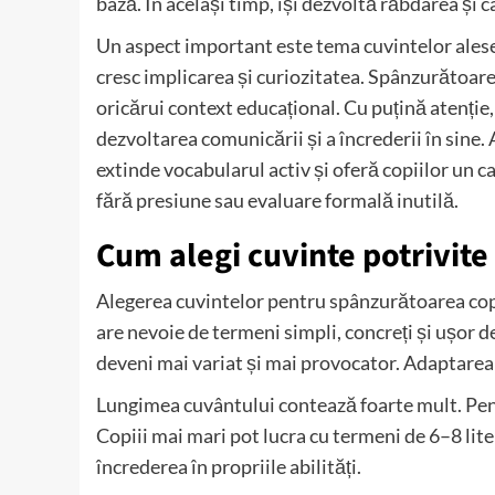
bază. În același timp, își dezvoltă răbdarea și c
Un aspect important este tema cuvintelor alese.
cresc implicarea și curiozitatea. Spânzurătoarea
oricărui context educațional. Cu puțină atenție,
dezvoltarea comunicării și a încrederii în sine.
extinde vocabularul activ și oferă copiilor un ca
fără presiune sau evaluare formală inutilă.
Cum alegi cuvinte potrivite
Alegerea cuvintelor pentru spânzurătoarea copi
are nevoie de termeni simpli, concreți și ușor 
deveni mai variat și mai provocator. Adaptarea
Lungimea cuvântului contează foarte mult. Pentr
Copiii mai mari pot lucra cu termeni de 6–8 lite
încrederea în propriile abilități.