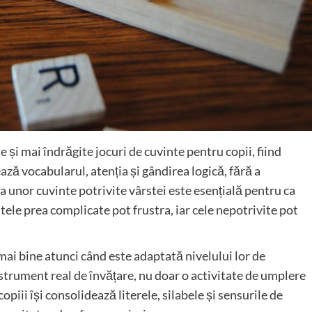
și mai îndrăgite jocuri de cuvinte pentru copii, fiind
ează vocabularul, atenția și gândirea logică, fără a
a unor cuvinte potrivite vârstei este esențială pentru ca
ntele prea complicate pot frustra, iar cele nepotrivite pot
ai bine atunci când este adaptată nivelului lor de
nstrument real de învățare, nu doar o activitate de umplere
opiii își consolidează literele, silabele și sensurile de