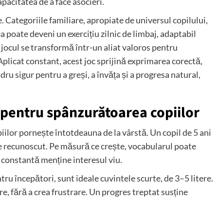
apacitatea de a face asocieri.
 Categoriile familiare, apropiate de universul copilului,
 poate deveni un exercițiu zilnic de limbaj, adaptabil
 jocul se transformă într-un aliat valoros pentru
 Aplicat constant, acest joc sprijină exprimarea corectă,
dru sigur pentru a greși, a învăța și a progresa natural,
 pentru spânzurătoarea copiilor
ilor pornește întotdeauna de la vârstă. Un copil de 5 ani
de recunoscut. Pe măsură ce crește, vocabularul poate
 constantă menține interesul viu.
u începători, sunt ideale cuvintele scurte, de 3–5 litere.
re, fără a crea frustrare. Un progres treptat susține