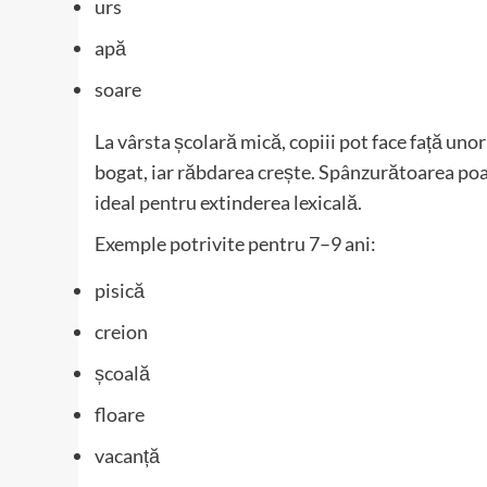
urs
apă
soare
La vârsta școlară mică, copiii pot face față un
bogat, iar răbdarea crește. Spânzurătoarea poat
ideal pentru extinderea lexicală.
Exemple potrivite pentru 7–9 ani:
pisică
creion
școală
floare
vacanță