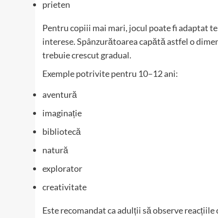
prieten
Pentru copiii mai mari, jocul poate fi adaptat te
interese. Spânzurătoarea capătă astfel o dimen
trebuie crescut gradual.
Exemple potrivite pentru 10–12 ani:
aventură
imaginație
bibliotecă
natură
explorator
creativitate
Este recomandat ca adulții să observe reacțiile 