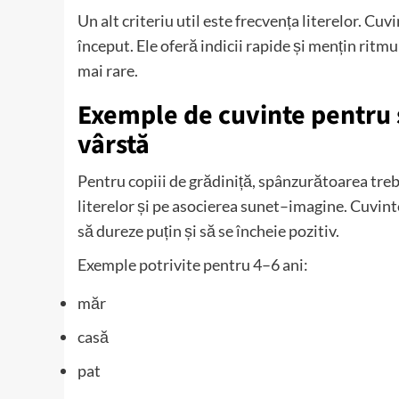
Un alt criteriu util este frecvența literelor. Cu
început. Ele oferă indicii rapide și mențin ritmu
mai rare.
Exemple de cuvinte pentru
vârstă
Pentru copiii de grădiniță, spânzurătoarea treb
literelor și pe asocierea sunet–imagine. Cuvinte
să dureze puțin și să se încheie pozitiv.
Exemple potrivite pentru 4–6 ani:
măr
casă
pat