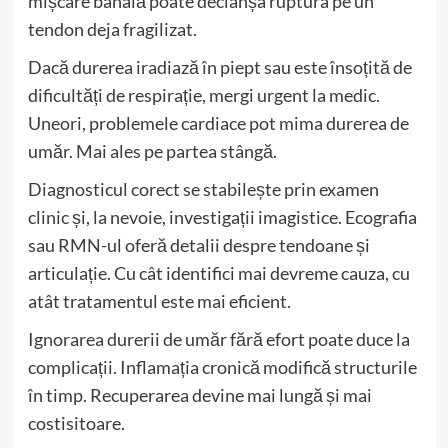
mișcare banală poate declanșa ruptura pe un
tendon deja fragilizat.
Dacă durerea iradiază în piept sau este însoțită de
dificultăți de respirație, mergi urgent la medic.
Uneori, problemele cardiace pot mima durerea de
umăr. Mai ales pe partea stângă.
Diagnosticul corect se stabilește prin examen
clinic și, la nevoie, investigații imagistice. Ecografia
sau RMN-ul oferă detalii despre tendoane și
articulație. Cu cât identifici mai devreme cauza, cu
atât tratamentul este mai eficient.
Ignorarea durerii de umăr fără efort poate duce la
complicații. Inflamația cronică modifică structurile
în timp. Recuperarea devine mai lungă și mai
costisitoare.