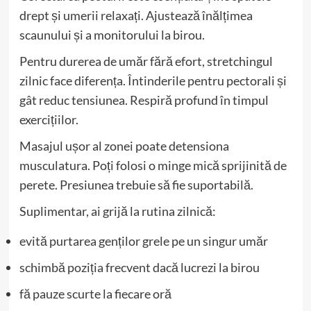
drept și umerii relaxați. Ajustează înălțimea
scaunului și a monitorului la birou.
Pentru durerea de umăr fără efort, stretchingul
zilnic face diferența. Întinderile pentru pectorali și
gât reduc tensiunea. Respiră profund în timpul
exercițiilor.
Masajul ușor al zonei poate detensiona
musculatura. Poți folosi o minge mică sprijinită de
perete. Presiunea trebuie să fie suportabilă.
Suplimentar, ai grijă la rutina zilnică:
evită purtarea genților grele pe un singur umăr
schimbă poziția frecvent dacă lucrezi la birou
fă pauze scurte la fiecare oră