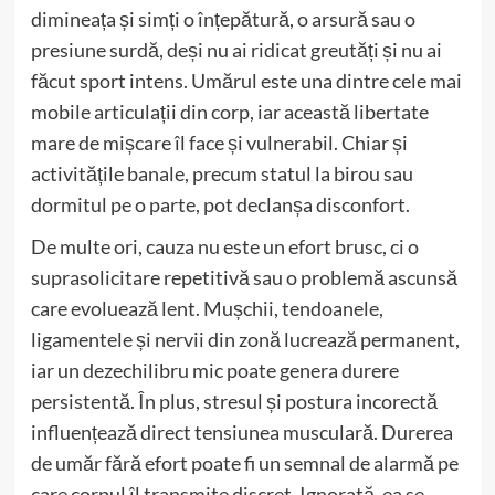
dimineața și simți o înțepătură, o arsură sau o
presiune surdă, deși nu ai ridicat greutăți și nu ai
făcut sport intens. Umărul este una dintre cele mai
mobile articulații din corp, iar această libertate
mare de mișcare îl face și vulnerabil. Chiar și
activitățile banale, precum statul la birou sau
dormitul pe o parte, pot declanșa disconfort.
De multe ori, cauza nu este un efort brusc, ci o
suprasolicitare repetitivă sau o problemă ascunsă
care evoluează lent. Mușchii, tendoanele,
ligamentele și nervii din zonă lucrează permanent,
iar un dezechilibru mic poate genera durere
persistentă. În plus, stresul și postura incorectă
influențează direct tensiunea musculară. Durerea
de umăr fără efort poate fi un semnal de alarmă pe
care corpul îl transmite discret. Ignorată, ea se