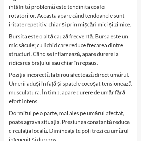
întâlnită problemă este tendinita coafei
rotatorilor. Aceasta apare când tendoanele sunt
iritate repetitiv, chiar și prin mișcări mici și zilnice.
Bursita este o altă cauză frecventă. Bursa este un
mic săculeț cu lichid care reduce frecarea dintre
structuri. Când se inflamează, apare durere la
ridicarea brațului sau chiar în repaus.
Poziția incorectă la birou afectează direct umărul.
Umerii aduși în față și spatele cocoșat tensionează
musculatura. În timp, apare durere de umăr fără
efort intens.
Dormitul pe o parte, mai ales pe umărul afectat,
poate agrava situația. Presiunea constantă reduce
circulația locală. Dimineața te poți trezi cu umărul
înțepenit și dureros.