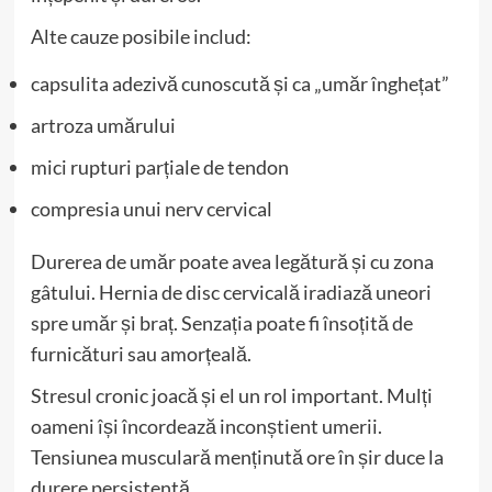
Alte cauze posibile includ:
capsulita adezivă cunoscută și ca „umăr înghețat”
artroza umărului
mici rupturi parțiale de tendon
compresia unui nerv cervical
Durerea de umăr poate avea legătură și cu zona
gâtului. Hernia de disc cervicală iradiază uneori
spre umăr și braț. Senzația poate fi însoțită de
furnicături sau amorțeală.
Stresul cronic joacă și el un rol important. Mulți
oameni își încordează inconștient umerii.
Tensiunea musculară menținută ore în șir duce la
durere persistentă.