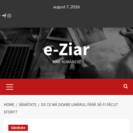
Skip
august 7, 2026
to
Facebook
Instagram
content
e-Ziar
ZIAR ROMÂNESC
Primary
Menu
HOME
SĂNĂTATE
DE CE MĂ DOARE UMĂRUL FĂRĂ SĂ FI FĂCUT
EFORT?
Sănătate