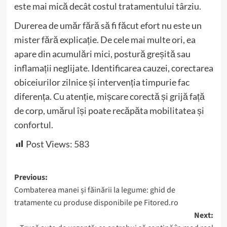
este mai mică decât costul tratamentului târziu.
Durerea de umăr fără să fi făcut efort nu este un
mister fără explicație. De cele mai multe ori, ea
apare din acumulări mici, postură greșită sau
inflamații neglijate. Identificarea cauzei, corectarea
obiceiurilor zilnice și intervenția timpurie fac
diferența. Cu atenție, mișcare corectă și grijă față
de corp, umărul își poate recăpăta mobilitatea și
confortul.
Post Views:
583
Post
Previous:
Combaterea manei și făinării la legume: ghid de
navigation
tratamente cu produse disponibile pe Fitored.ro
Next: