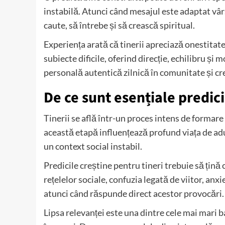
instabilă. Atunci când mesajul este adaptat vârst
caute, să întrebe și să crească spiritual.
Experiența arată că tinerii apreciază onestitate
subiecte dificile, oferind direcție, echilibru și 
personală autentică zilnică în comunitate și c
De ce sunt esențiale predici
Tinerii se află într-un proces intens de formare a
această etapă influențează profund viața de adu
un context social instabil.
Predicile creștine pentru tineri trebuie să țină
rețelelor sociale, confuzia legată de viitor, anx
atunci când răspunde direct acestor provocări.
Lipsa relevanței este una dintre cele mai mari 