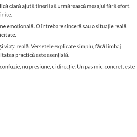
că clară ajută tinerii să urmărească mesajul fără efort.
inite.
ne emoțională. O întrebare sinceră sau o situație reală
icitate.
și viața reală. Versetele explicate simplu, fără limbaj
litatea practică este esențială.
 confuzie, nu presiune, ci direcție. Un pas mic, concret, este