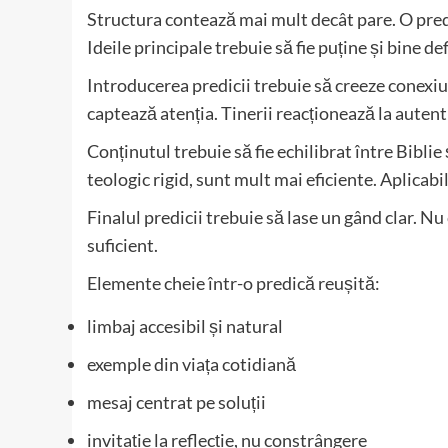
Structura contează mai mult decât pare. O predi
Ideile principale trebuie să fie puține și bine def
Introducerea predicii trebuie să creeze conexiu
captează atenția. Tinerii reacționează la autent
Conținutul trebuie să fie echilibrat între Biblie 
teologic rigid, sunt mult mai eficiente. Aplicabi
Finalul predicii trebuie să lase un gând clar. Nu
suficient.
Elemente cheie într-o predică reușită:
limbaj accesibil și natural
exemple din viața cotidiană
mesaj centrat pe soluții
invitație la reflecție, nu constrângere