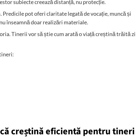
cestor subiecte creează distanță, nu protecție.
 Predicile pot oferi claritate legată de vocație, muncă și
l nu înseamnă doar realizări materiale.
ia. Tinerii vor să știe cum arată o viață creștină trăită zi
ineri:
ă creștină eficientă pentru tineri