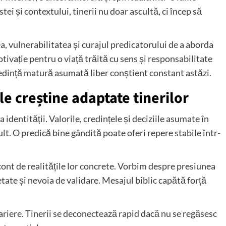
ei și contextului, tinerii nu doar ascultă, ci încep să
a, vulnerabilitatea și curajul predicatorului de a aborda
motivație pentru o viață trăită cu sens și responsabilitate
redință matură asumată liber conștient constant astăzi.
le creștine adaptate tinerilor
 identității. Valorile, credințele și deciziile asumate în
lt. O predică bine gândită poate oferi repere stabile într-
 cont de realitățile lor concrete. Vorbim despre presiunea
ietate și nevoia de validare. Mesajul biblic capătă forță
bariere. Tinerii se deconectează rapid dacă nu se regăsesc