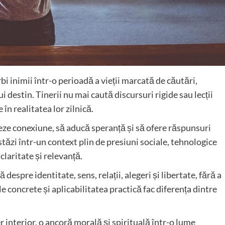
rbi inimii într-o perioadă a vieții marcată de căutări,
i destin. Tinerii nu mai caută discursuri rigide sau lecții
în realitatea lor zilnică.
eeze conexiune, să aducă speranță și să ofere răspunsuri
stăzi într-un context plin de presiuni sociale, tehnologice
claritate și relevanță.
despre identitate, sens, relații, alegeri și libertate, fără a
e concrete și aplicabilitatea practică fac diferența dintre
 interior, o ancoră morală și spirituală într-o lume