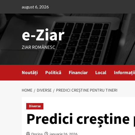
Skip
august 6, 2026
to
content
e-Ziar
ZIAR ROMÂNESC
Noutăți
Politică
Financiar
Local
Informații
HOME
DIVERSE
PREDICI CREȘTINE PENTRU TINERI
Diverse
Predici creștine 
Dorina
ianuarie 26, 2026