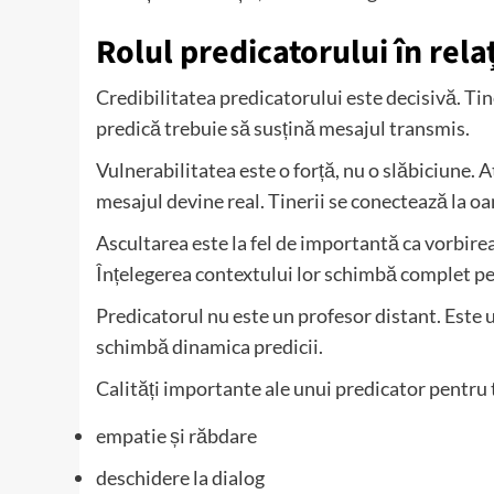
Rolul predicatorului în relaț
Credibilitatea predicatorului este decisivă. Tine
predică trebuie să susțină mesajul transmis.
Vulnerabilitatea este o forță, nu o slăbiciune. 
mesajul devine real. Tinerii se conectează la oam
Ascultarea este la fel de importantă ca vorbirea. 
Înțelegerea contextului lor schimbă complet pe
Predicatorul nu este un profesor distant. Este u
schimbă dinamica predicii.
Calități importante ale unui predicator pentru t
empatie și răbdare
deschidere la dialog