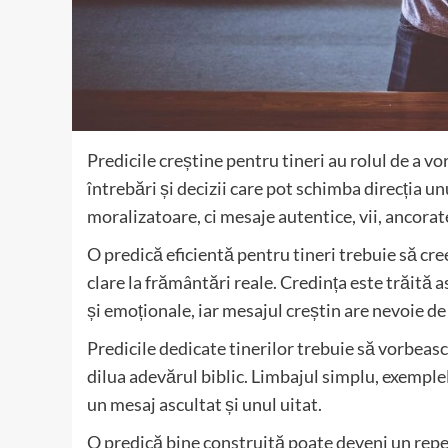
Predicile creștine pentru tineri au rolul de a vo
întrebări și decizii care pot schimba direcția unu
moralizatoare, ci mesaje autentice, vii, ancorate 
O predică eficientă pentru tineri trebuie să cr
clare la frământări reale. Credința este trăită a
și emoționale, iar mesajul creștin are nevoie de 
Predicile dedicate tinerilor trebuie să vorbească 
dilua adevărul biblic. Limbajul simplu, exemplel
un mesaj ascultat și unul uitat.
O predică bine construită poate deveni un reper