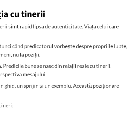
ia cu tinerii
rii simt rapid lipsa de autenticitate. Viața celui care
Atunci când predicatorul vorbește despre propriile lupte,
eni, nu la poziții.
Predicile bune se nasc din relații reale cu tinerii.
rspectiva mesajului.
n ghid, un sprijin și un exemplu. Această poziționare
ineri: