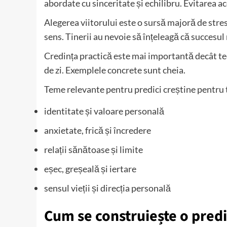
abordate cu sinceritate și echilibru. Evitarea a
Alegerea viitorului este o sursă majoră de stres.
sens. Tinerii au nevoie să înțeleagă că succesu
Credința practică este mai importantă decât teor
de zi. Exemplele concrete sunt cheia.
Teme relevante pentru predici creștine pentru t
identitate și valoare personală
anxietate, frică și încredere
relații sănătoase și limite
eșec, greșeală și iertare
sensul vieții și direcția personală
Cum se construiește o predic