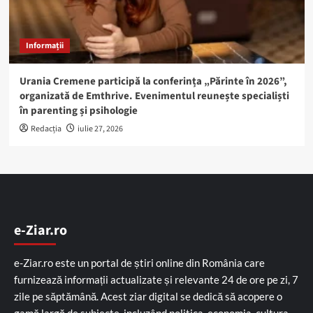
Informații
Urania Cremene participă la conferința „Părinte în 2026”,
organizată de Emthrive. Evenimentul reunește specialiști
în parenting și psihologie
Redacția
iulie 27, 2026
e-Ziar.ro
e-Ziar.ro este un portal de știri online din România care
furnizează informații actualizate și relevante 24 de ore pe zi, 7
zile pe săptămână. Acest ziar digital se dedică să acopere o
gamă largă de subiecte, incluzând politica, economia, cultura,