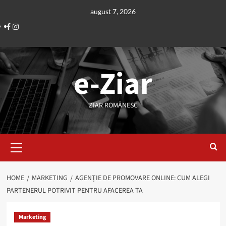
Skip
august 7, 2026
to
Facebook
Instagram
content
e-Ziar
ZIAR ROMÂNESC
Primary
Menu
HOME
MARKETING
AGENȚIE DE PROMOVARE ONLINE: CUM ALEGI
PARTENERUL POTRIVIT PENTRU AFACEREA TA
Marketing