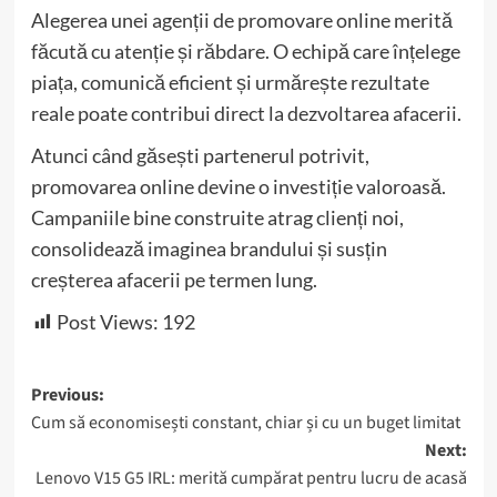
Alegerea unei agenții de promovare online merită
făcută cu atenție și răbdare. O echipă care înțelege
piața, comunică eficient și urmărește rezultate
reale poate contribui direct la dezvoltarea afacerii.
Atunci când găsești partenerul potrivit,
promovarea online devine o investiție valoroasă.
Campaniile bine construite atrag clienți noi,
consolidează imaginea brandului și susțin
creșterea afacerii pe termen lung.
Post Views:
192
Post
Previous:
Cum să economisești constant, chiar și cu un buget limitat
navigation
Next:
Lenovo V15 G5 IRL: merită cumpărat pentru lucru de acasă