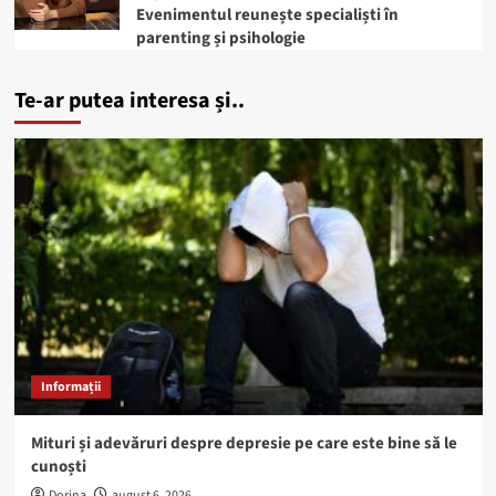
Evenimentul reunește specialiști în
parenting și psihologie
Te-ar putea interesa și..
Informații
Mituri și adevăruri despre depresie pe care este bine să le
cunoști
Dorina
august 6, 2026