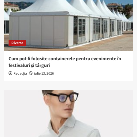
Diverse
Cum pot fi folosite containerele pentru evenimente în
festivaluri și târguri
Redacția
iulie 13, 2026