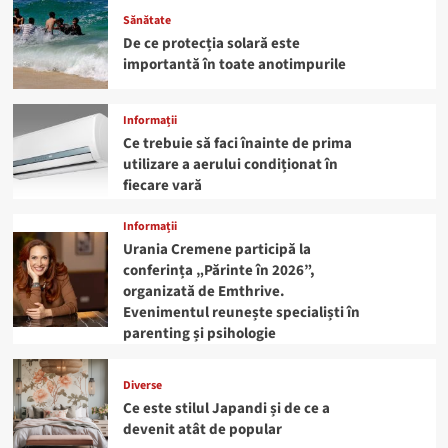
Sănătate
De ce protecția solară este
importantă în toate anotimpurile
Informații
Ce trebuie să faci înainte de prima
utilizare a aerului condiționat în
fiecare vară
Informații
Urania Cremene participă la
conferința „Părinte în 2026”,
organizată de Emthrive.
Evenimentul reunește specialiști în
parenting și psihologie
Diverse
Ce este stilul Japandi și de ce a
devenit atât de popular