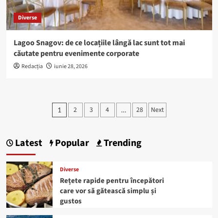
Diverse
Lagoo Snagov: de ce locațiile lângă lac sunt tot mai
căutate pentru evenimente corporate
Redacția
iunie 28, 2026
Paginație
2
3
4
28
Next
1
…
articole
Latest
Popular
Trending
Diverse
Rețete rapide pentru începători
care vor să gătească simplu și
gustos