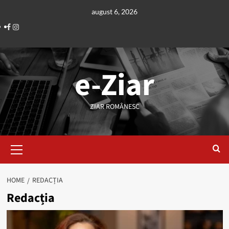
Skip
august 6, 2026
to
Facebook
Instagram
content
e-Ziar
ZIAR ROMÂNESC
Primary
Menu
HOME
REDACȚIA
Redacția