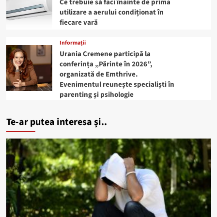
Ce trebuie să faci înainte de prima
utilizare a aerului condiționat în
fiecare vară
Informații
Urania Cremene participă la
conferința „Părinte în 2026”,
organizată de Emthrive.
Evenimentul reunește specialiști în
parenting și psihologie
Te-ar putea interesa și..