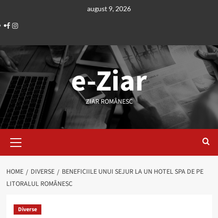
Skip
august 9, 2026
to
Facebook
Instagram
content
e-Ziar
ZIAR ROMÂNESC
Primary
Menu
HOME
DIVERSE
BENEFICIILE UNUI SEJUR LA UN HOTEL SPA DE PE
LITORALUL ROMÂNESC
Diverse