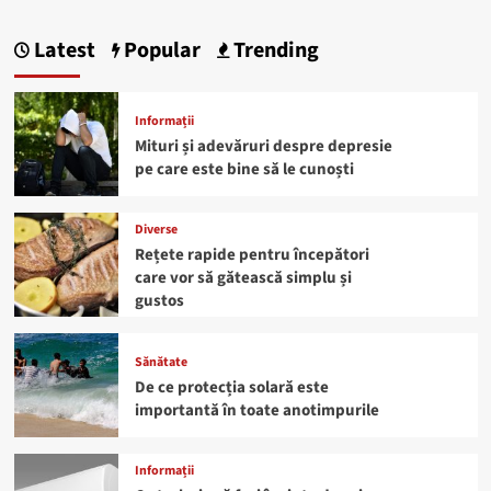
Latest
Popular
Trending
Informații
Mituri și adevăruri despre depresie
pe care este bine să le cunoști
Diverse
Rețete rapide pentru începători
care vor să gătească simplu și
gustos
Sănătate
De ce protecția solară este
importantă în toate anotimpurile
Informații