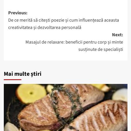
Post
Previous:
De ce merită să citești poezie și cum influențează aceasta
navigation
creativitatea și dezvoltarea personală
Next:
Masajul de relaxare: beneficii pentru corp și minte
susținute de specialiști
Mai multe știri