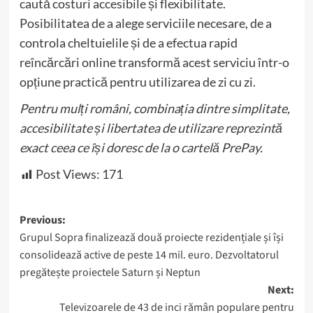
caută costuri accesibile și flexibilitate.
Posibilitatea de a alege serviciile necesare, de a
controla cheltuielile și de a efectua rapid
reîncărcări online transformă acest serviciu într-o
opțiune practică pentru utilizarea de zi cu zi.
Pentru mulți români, combinația dintre simplitate,
accesibilitate și libertatea de utilizare reprezintă
exact ceea ce își doresc de la o cartelă PrePay.
Post Views:
171
Post
Previous:
Grupul Sopra finalizează două proiecte rezidențiale și își
navigation
consolidează active de peste 14 mil. euro. Dezvoltatorul
pregătește proiectele Saturn și Neptun
Next:
Televizoarele de 43 de inci rămân populare pentru