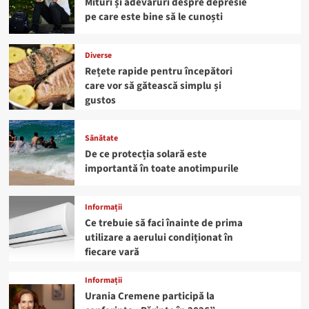
Mituri și adevăruri despre depresie
pe care este bine să le cunoști
Diverse
Rețete rapide pentru începători
care vor să gătească simplu și
gustos
Sănătate
De ce protecția solară este
importantă în toate anotimpurile
Informații
Ce trebuie să faci înainte de prima
utilizare a aerului condiționat în
fiecare vară
Informații
Urania Cremene participă la