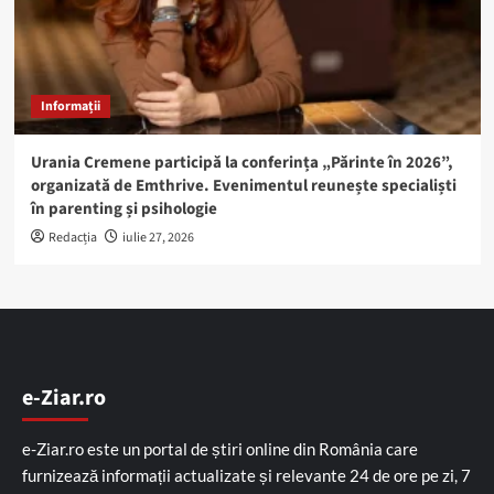
Informații
Urania Cremene participă la conferința „Părinte în 2026”,
organizată de Emthrive. Evenimentul reunește specialiști
în parenting și psihologie
Redacția
iulie 27, 2026
e-Ziar.ro
e-Ziar.ro este un portal de știri online din România care
furnizează informații actualizate și relevante 24 de ore pe zi, 7