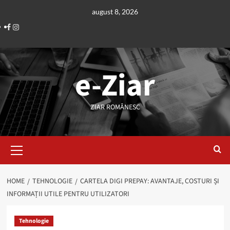
Skip
august 8, 2026
to
Facebook
Instagram
content
e-Ziar
ZIAR ROMÂNESC
Primary
Menu
HOME
TEHNOLOGIE
CARTELA DIGI PREPAY: AVANTAJE, COSTURI ȘI
INFORMAȚII UTILE PENTRU UTILIZATORI
Tehnologie