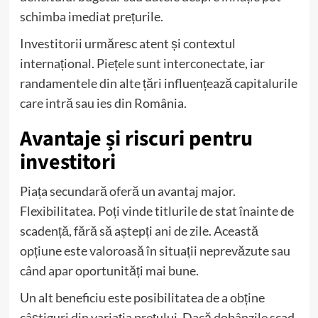
schimba imediat prețurile.
Investitorii urmăresc atent și contextul
internațional. Piețele sunt interconectate, iar
randamentele din alte țări influențează capitalurile
care intră sau ies din România.
Avantaje și riscuri pentru
investitori
Piața secundară oferă un avantaj major.
Flexibilitatea. Poți vinde titlurile de stat înainte de
scadență, fără să aștepți ani de zile. Această
opțiune este valoroasă în situații neprevăzute sau
când apar oportunități mai bune.
Un alt beneficiu este posibilitatea de a obține
câștiguri din variația prețului. Dacă dobânzile scad,