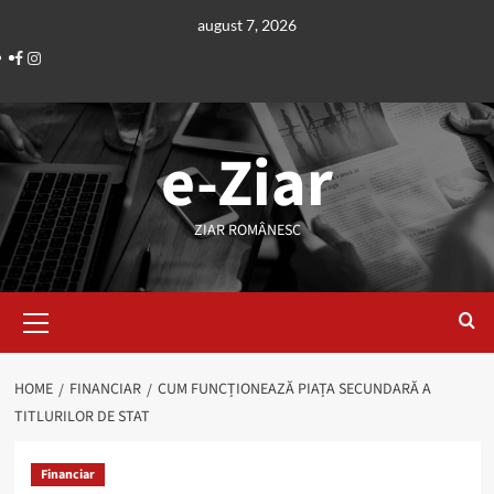
Skip
august 7, 2026
to
Facebook
Instagram
content
e-Ziar
ZIAR ROMÂNESC
Primary
Menu
HOME
FINANCIAR
CUM FUNCȚIONEAZĂ PIAȚA SECUNDARĂ A
TITLURILOR DE STAT
Financiar