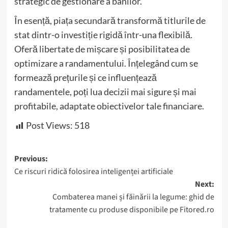
strategic de gestionare a banilor.
În esență, piața secundară transformă titlurile de
stat dintr-o investiție rigidă într-una flexibilă.
Oferă libertate de mișcare și posibilitatea de
optimizare a randamentului. Înțelegând cum se
formează prețurile și ce influențează
randamentele, poți lua decizii mai sigure și mai
profitabile, adaptate obiectivelor tale financiare.
Post Views:
518
Post
Previous:
Ce riscuri ridică folosirea inteligenței artificiale
navigation
Next:
Combaterea manei și făinării la legume: ghid de
tratamente cu produse disponibile pe Fitored.ro