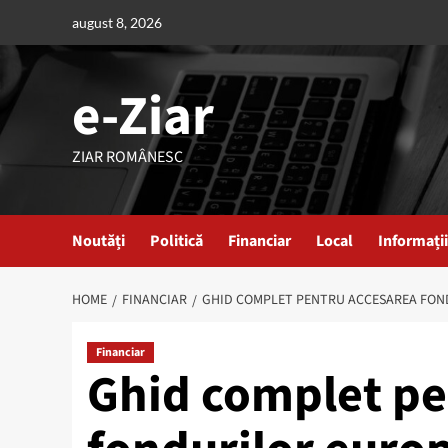
Skip
august 8, 2026
to
content
e-Ziar
ZIAR ROMÂNESC
Noutăți
Politică
Financiar
Local
Informații
HOME
FINANCIAR
GHID COMPLET PENTRU ACCESAREA FONDU
Financiar
Ghid complet pe