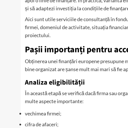
apoi o linie de finanțare. În practică, varianta 
și să adaptezi investiția la condițiile de finanțar
Aici sunt utile serviciile de consultanță în fon
firmei, domeniul de activitate, situația financi
proiectului.
Pașii importanți pentru ac
Obținerea unei finanțări europene presupune ma
bine organizat are șanse mult mai mari să fie 
Analiza eligibilității
În această etapă se verifică dacă firma sau orga
multe aspecte importante:
vechimea firmei;
cifra de afaceri;