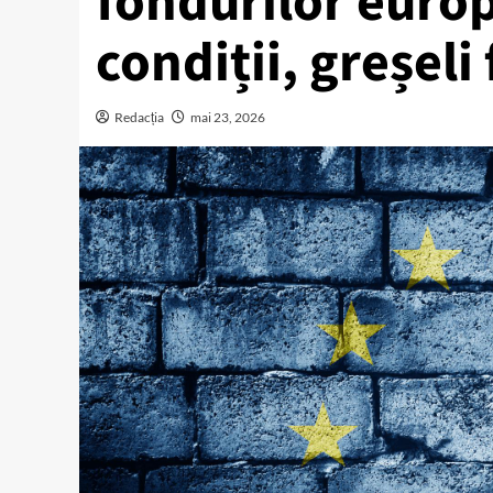
fondurilor europ
condiții, greșeli
Redacția
mai 23, 2026