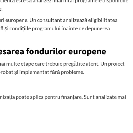
eficientă este să analizezi mai întâi programele disponibile
e.
duri europene. Un consultant analizează eligibilitatea
ară și condițiile programului înainte de depunerea
cesarea fondurilor europene
i multe etape care trebuie pregătite atent. Un proiect
aprobat și implementat fără probleme.
nizația poate aplica pentru finanțare. Sunt analizate mai