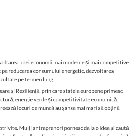
voltarea unei economii mai moderne și mai competitive.
nt pe reducerea consumului energetic, dezvoltarea
rezultate pe termen lung.
are și Reziliență, prin care statele europene primesc
tructură, energie verde și competitivitate economică.
creează locuri de muncă au șanse mai mari să obțină
trivite. Mulți antreprenori pornesc de la o idee și caută