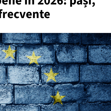
ene în 2026: pași,
 frecvente