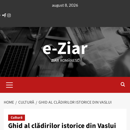
Skip
august 8, 2026
to
Facebook
Instagram
content
e-Ziar
ZIAR ROMÂNESC
Primary
Menu
HOME
CULTURĂ
GHID AL CLĂDIRILOR ISTORICE DIN VASLUI
Cultură
Ghid al clădirilor istorice din Vaslui