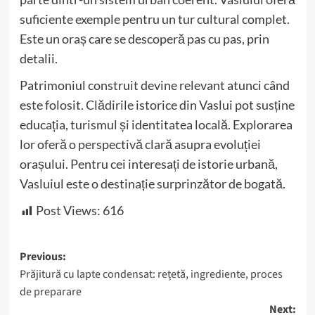
suficiente exemple pentru un tur cultural complet.
Este un oraș care se descoperă pas cu pas, prin
detalii.
Patrimoniul construit devine relevant atunci când
este folosit. Clădirile istorice din Vaslui pot susține
educația, turismul și identitatea locală. Explorarea
lor oferă o perspectivă clară asupra evoluției
orașului. Pentru cei interesați de istorie urbană,
Vasluiul este o destinație surprinzător de bogată.
Post Views:
616
Post
Previous:
Prăjitură cu lapte condensat: rețetă, ingrediente, proces
navigation
de preparare
Next: