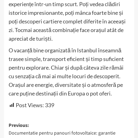
experiențe într-un timp scurt. Poți vedea clădiri
istorice impresionante, poți mânca foarte bine și
poți descoperi cartiere complet diferite în aceeași
zi. Tocmai această combinație face orașul atât de
apreciat de turiști.
O vacanță bine organizată în Istanbul înseamnă
trasee simple, transport eficient și timp suficient
pentru explorare. Chiar și după câteva zile rămâi
cu senzația că mai ai multe locuri de descoperit.
Orașul are energie, diversitate și o atmosferă pe
care puține destinații din Europa o pot oferi.
Post Views:
339
Post
Previous:
Documentatie pentru panouri fotovoltaice: garantie
navigation