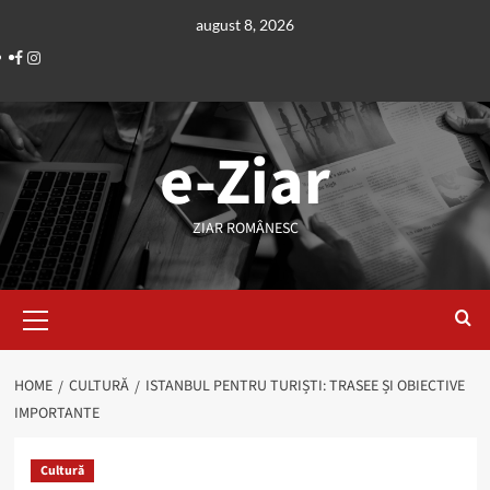
Skip
august 8, 2026
to
Facebook
Instagram
content
e-Ziar
ZIAR ROMÂNESC
Primary
Menu
HOME
CULTURĂ
ISTANBUL PENTRU TURIȘTI: TRASEE ȘI OBIECTIVE
IMPORTANTE
Cultură