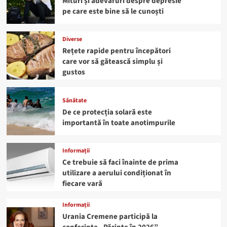
Mituri și adevăruri despre depresie
pe care este bine să le cunoști
Diverse
Rețete rapide pentru începători
care vor să gătească simplu și
gustos
Sănătate
De ce protecția solară este
importantă în toate anotimpurile
Informații
Ce trebuie să faci înainte de prima
utilizare a aerului condiționat în
fiecare vară
Informații
Urania Cremene participă la