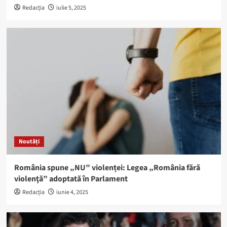
Redacția
iulie 5, 2025
Noutăți
România spune „NU” violenței: Legea „România fără
violenţă” adoptată în Parlament
Redacția
iunie 4, 2025