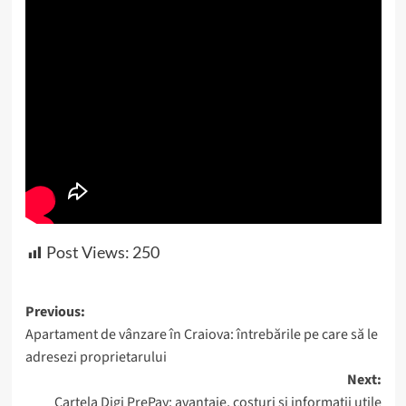
Post Views:
250
Post
Previous:
Apartament de vânzare în Craiova: întrebările pe care să le
navigation
adresezi proprietarului
Next:
Cartela Digi PrePay: avantaje, costuri și informații utile