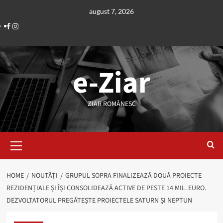
Skip
august 7, 2026
to
Facebook
Instagram
content
e-Ziar
ZIAR ROMÂNESC
Primary
Menu
HOME
NOUTĂȚI
GRUPUL SOPRA FINALIZEAZĂ DOUĂ PROIECTE
REZIDENȚIALE ȘI ÎȘI CONSOLIDEAZĂ ACTIVE DE PESTE 14 MIL. EURO.
DEZVOLTATORUL PREGĂTEȘTE PROIECTELE SATURN ȘI NEPTUN