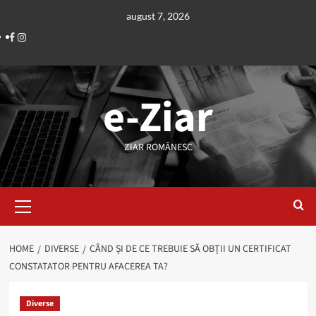
Skip
august 7, 2026
to
Facebook
Instagram
content
e-Ziar
ZIAR ROMÂNESC
Primary
Menu
HOME
DIVERSE
CÂND ȘI DE CE TREBUIE SĂ OBȚII UN CERTIFICAT
CONSTATATOR PENTRU AFACEREA TA?
Diverse