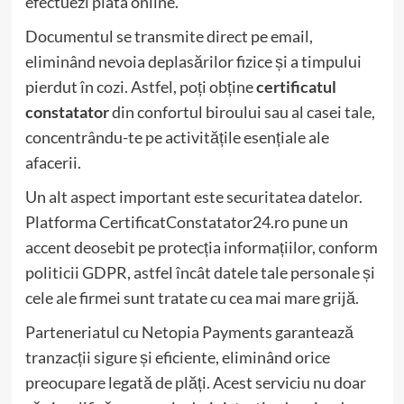
efectuezi plata online.
Documentul se transmite direct pe email,
eliminând nevoia deplasărilor fizice și a timpului
pierdut în cozi. Astfel, poți obține
certificatul
constatator
din confortul biroului sau al casei tale,
concentrându-te pe activitățile esențiale ale
afacerii.
Un alt aspect important este securitatea datelor.
Platforma CertificatConstatator24.ro pune un
accent deosebit pe protecția informațiilor, conform
politicii GDPR, astfel încât datele tale personale și
cele ale firmei sunt tratate cu cea mai mare grijă.
Parteneriatul cu Netopia Payments garantează
tranzacții sigure și eficiente, eliminând orice
preocupare legată de plăți. Acest serviciu nu doar