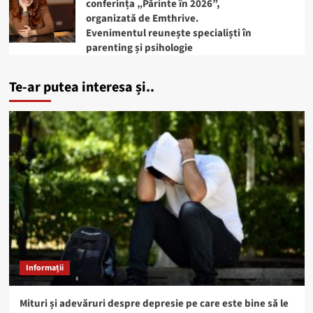
conferința „Părinte în 2026”,
organizată de Emthrive.
Evenimentul reunește specialiști în
parenting și psihologie
Te-ar putea interesa și..
Informații
Mituri și adevăruri despre depresie pe care este bine să le