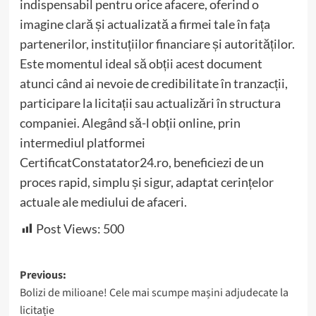
indispensabil pentru orice afacere, oferind o
imagine clară și actualizată a firmei tale în fața
partenerilor, instituțiilor financiare și autorităților.
Este momentul ideal să obții acest document
atunci când ai nevoie de credibilitate în tranzacții,
participare la licitații sau actualizări în structura
companiei. Alegând să-l obții online, prin
intermediul platformei
CertificatConstatator24.ro, beneficiezi de un
proces rapid, simplu și sigur, adaptat cerințelor
actuale ale mediului de afaceri.
Post Views:
500
Post
Previous:
Bolizi de milioane! Cele mai scumpe mașini adjudecate la
navigation
licitație