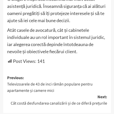
asistență juridică. Înseamnă siguranța că ai alături
oameni pregătiți să îți protejeze interesele și să te
ajute să iei cele mai bune decizii.
Atât casele de avocatură, cât și cabinetele
individuale au un rol important în sistemul juridic,
iar alegerea corectă depinde întotdeauna de
nevoile și obiectivele fiecărui client.
Post Views:
141
Post
Previous:
Televizoarele de 43 de inci rămân populare pentru
navigation
apartamente și camere mici
Next:
Cât costă desfundarea canalizării și de ce diferă prețurile