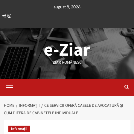
Skip
august 8, 2026
to
Facebook
Instagram
content
e-Ziar
ZIAR ROMÂNESC
Primary
Menu
HOME
INFORMAȚII
CE SERVICII OFERĂ CASELE DE AVOCATURĂ ȘI
CUM DIFERĂ DE CABINETELE INDIVIDUALE
Informații