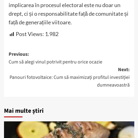
implicarea în procesul electoral este nu doar un
drept, ci și o responsabilitate față de comunitate și
față de generațiile viitoare.
Post Views:
1.982
Post
Previous:
Cum să alegi vinul potrivit pentru orice ocazie
navigation
Next:
Panouri fotovoltaice: Cum să maximizați profitul investiției
dumneavoastră
Mai multe știri