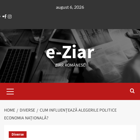
Skip
august 6, 2026
to
Facebook
Instagram
content
e-Ziar
ZIAR ROMÂNESC
Primary
Menu
HOME
DIVERSE
CUM INFLUENȚEAZĂ ALEGERILE POLITICE
ECONOMIA NAȚIONALĂ?
Diverse