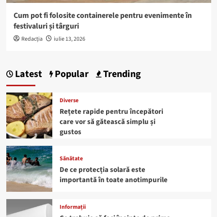
Cum pot fi folosite containerele pentru evenimente în
festivaluri și târguri
Redacția
iulie 13, 2026
Latest
Popular
Trending
Diverse
Rețete rapide pentru începători
care vor să gătească simplu și
gustos
Sănătate
De ce protecția solară este
importantă în toate anotimpurile
Informații