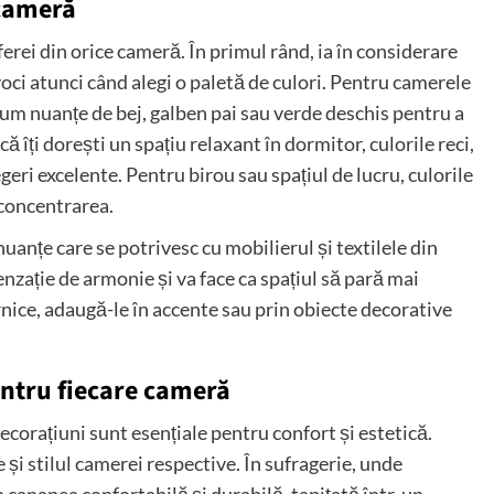
 cameră
erei din orice cameră. În primul rând, ia în considerare
oci atunci când alegi o paletă de culori. Pentru camerele
cum nuanțe de bej, galben pai sau verde deschis pentru a
 îți dorești un spațiu relaxant în dormitor, culorile reci,
egeri excelente. Pentru birou sau spațiul de lucru, culorile
 concentrarea.
uanțe care se potrivesc cu mobilierul și textilele din
nzație de armonie și va face ca spațiul să pară mai
rnice, adaugă-le în accente sau prin obiecte decorative
entru fiecare cameră
decorațiuni sunt esențiale pentru confort și estetică.
e și stilul camerei respective. În sufragerie, unde