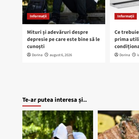
Informații
Informații
Mituri și adevăruri despre
Ce trebuie
depresie pe care este bine să le
prima util
cunoști
condiționa
Dorina
august 6, 2026
Dorina
i
Te-ar putea interesa și..