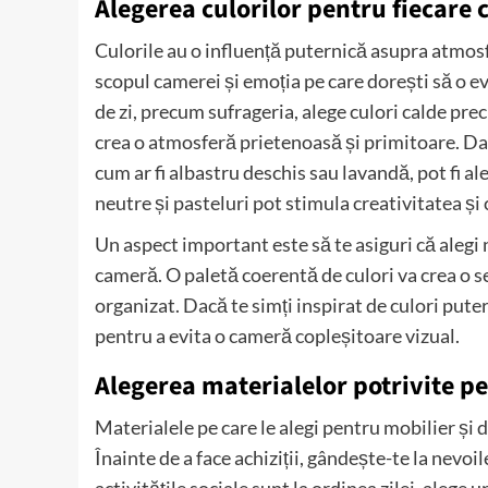
Alegerea culorilor pentru fiecare
Culorile au o influență puternică asupra atmosf
scopul camerei și emoția pe care dorești să o ev
de zi, precum sufrageria, alege culori calde pre
crea o atmosferă prietenoasă și primitoare. Dacă
cum ar fi albastru deschis sau lavandă, pot fi al
neutre și pasteluri pot stimula creativitatea și
Un aspect important este să te asiguri că alegi n
cameră. O paletă coerentă de culori va crea o se
organizat. Dacă te simți inspirat de culori pute
pentru a evita o cameră copleșitoare vizual.
Alegerea materialelor potrivite p
Materialele pe care le alegi pentru mobilier și 
Înainte de a face achiziții, gândește-te la nevoil