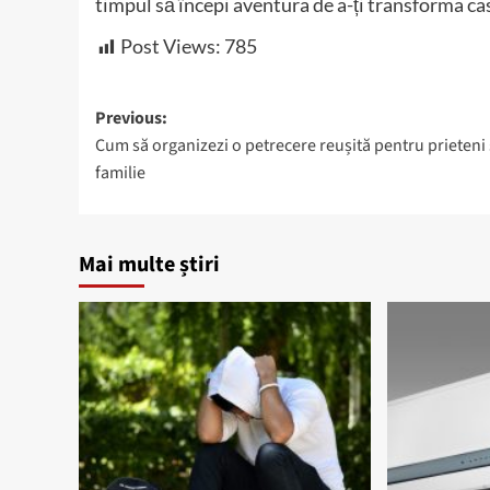
timpul să începi aventura de a-ți transforma ca
Post Views:
785
Post
Previous:
Cum să organizezi o petrecere reușită pentru prieteni
navigation
familie
Mai multe știri