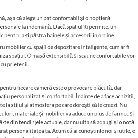
ă, așa că alege un pat confortabil și o noptieră
 personale la îndemână. Dacă spațiul îți permite, un
c pentru a-ți păstra hainele și accesorii în ordine.
ru mobilier cu spații de depozitare inteligente, cum ar fi
miza spațiul. O masă extensibilă și scaune confortabile vor
cu prietenii.
i pentru fiecare cameră este o provocare plăcută, dar
iu personalizat și confortabil. Înainte de a face achiziții,
 la stilul și atmosfera pe care dorești să le creezi. Nu
e culori, materiale și mobilier va aduce un plus de farmec și
ră-te din tendințele actuale, dar nu uita să adaugi și o notă
rat personalitatea ta. Acum că ai cunoștințe noi și utile, e