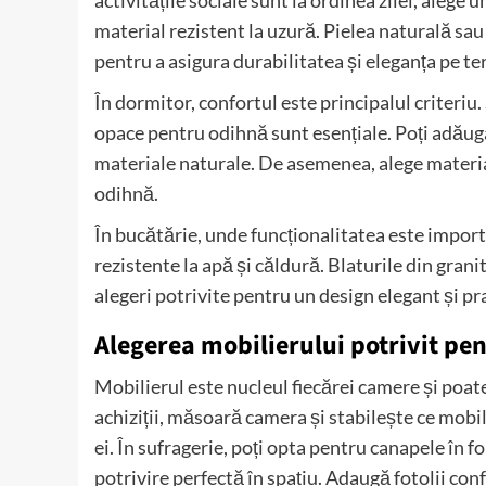
activitățile sociale sunt la ordinea zilei, alege
material rezistent la uzură. Pielea naturală sau 
pentru a asigura durabilitatea și eleganța pe t
În dormitor, confortul este principalul criteriu.
opace pentru odihnă sunt esențiale. Poți adăuga
materiale naturale. De asemenea, alege materiale
odihnă.
În bucătărie, unde funcționalitatea este impor
rezistente la apă și căldură. Blaturile din granit
alegeri potrivite pentru un design elegant și pra
Alegerea mobilierului potrivit pe
Mobilierul este nucleul fiecărei camere și poate d
achiziții, măsoară camera și stabilește ce mobil
ei. În sufragerie, poți opta pentru canapele în f
potrivire perfectă în spațiu. Adaugă fotolii con