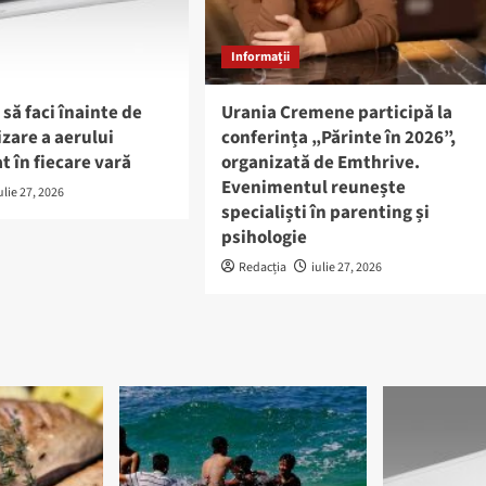
Informații
 să faci înainte de
Urania Cremene participă la
izare a aerului
conferința „Părinte în 2026”,
t în fiecare vară
organizată de Emthrive.
Evenimentul reunește
ulie 27, 2026
specialiști în parenting și
psihologie
Redacția
iulie 27, 2026