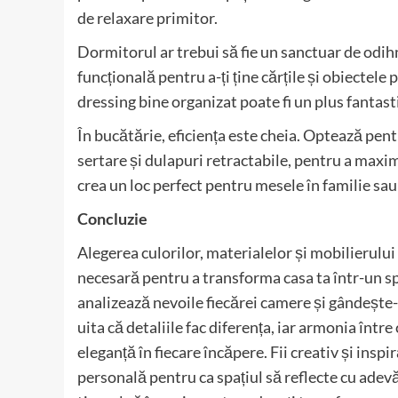
de relaxare primitor.
Dormitorul ar trebui să fie un sanctuar de odihn
funcțională pentru a-ți ține cărțile și obiectele
dressing bine organizat poate fi un plus fantasti
În bucătărie, eficiența este cheia. Optează pent
sertare și dulapuri retractabile, pentru a maxi
crea un loc perfect pentru mesele în familie sau 
Concluzie
Alegerea culorilor, materialelor și mobilierulu
necesară pentru a transforma casa ta într-un spaț
analizează nevoile fiecărei camere și gândește-te
uita că detaliile fac diferența, iar armonia într
eleganță în fiecare încăpere. Fii creativ și inspi
personală pentru ca spațiul să reflecte cu adevă