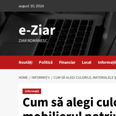
Skip
august 10, 2026
to
content
e-Ziar
ZIAR ROMÂNESC
Noutăți
Politică
Financiar
Local
Informații
HOME
INFORMAȚII
CUM SĂ ALEGI CULORILE, MATERIALELE 
Informații
Cum să alegi culo