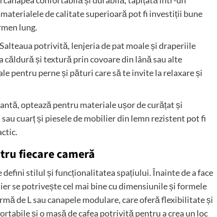
 un canapea confortabilă și durabilă, tapițată într-un
materialele de calitate superioară pot fi investiții bune
ermen lung.
 Salteaua potrivită, lenjeria de pat moale și draperiile
 căldură și textură prin covoare din lână sau alte
 pentru perne și pături care să te invite la relaxare și
tantă, optează pentru materiale ușor de curățat și
 sau cuarț și piesele de mobilier din lemn rezistent pot fi
ctic.
ntru fiecare cameră
efini stilul și funcționalitatea spațiului. Înainte de a face
ier se potrivește cel mai bine cu dimensiunile și formele
ormă de L sau canapele modulare, care oferă flexibilitate și
fortabile și o masă de cafea potrivită pentru a crea un loc