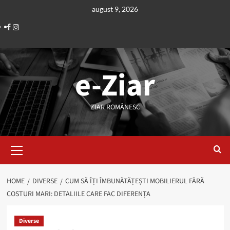
Skip
august 9, 2026
to
Facebook
Instagram
content
e-Ziar
ZIAR ROMÂNESC
Primary
Menu
HOME
DIVERSE
CUM SĂ ÎȚI ÎMBUNĂTĂȚEȘTI MOBILIERUL FĂRĂ
COSTURI MARI: DETALIILE CARE FAC DIFERENȚA
Diverse