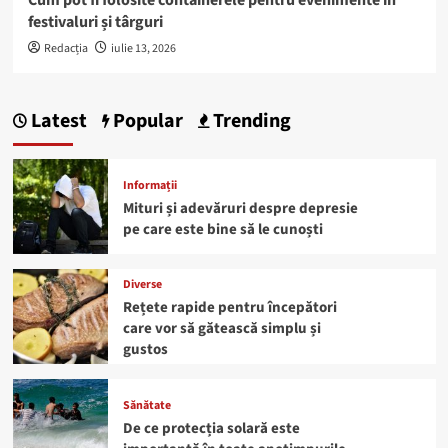
festivaluri și târguri
Redacția
iulie 13, 2026
Latest
Popular
Trending
Informații
Mituri și adevăruri despre depresie
pe care este bine să le cunoști
Diverse
Rețete rapide pentru începători
care vor să gătească simplu și
gustos
Sănătate
De ce protecția solară este