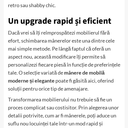
retro sau shabby chic.
Un upgrade rapid și eficient
Dacă vrei să îți reîmprospătezi mobilierul fără
efort, schimbarea mânerelor este una dintre cele
mai simple metode. Pe lângă faptul că oferă un
aspect nou, această modificare îți permite să
personalizezi fiecare piesă în funcție de preferințele
tale. O selecție variată de
mânere de mobilă
moderne și elegante
poate fi găsită
aici
, oferind
soluții pentru orice tip de amenajare.
Transformarea mobilierului nu trebuie să fie un
proces complicat sau costisitor. Prin alegerea unor
detalii potrivite, cum ar fi mânerele, poți aduce un
suflu nou locuinței tale într-un mod rapid și