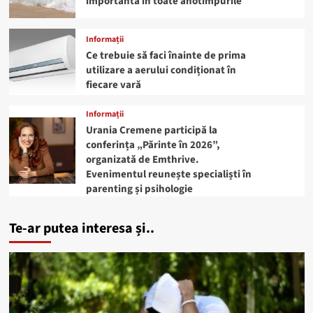
importantă în toate anotimpurile
Informații
Ce trebuie să faci înainte de prima
utilizare a aerului condiționat în
fiecare vară
Informații
Urania Cremene participă la
conferința „Părinte în 2026”,
organizată de Emthrive.
Evenimentul reunește specialiști în
parenting și psihologie
Te-ar putea interesa și..