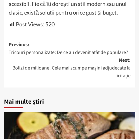
accesibil. Fie că îți dorești un stil modern sau unul
clasic, există soluții pentru orice gust și buget.
Post Views:
520
Post
Previous:
Tricouri personalizate: De ce au devenit atât de populare?
navigation
Next:
Bolizi de milioane! Cele mai scumpe mașini adjudecate la
licitație
Mai multe știri