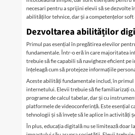
necesari pentru a sprijini elevii să se dezvolte 
abilităților tehnice, dar și a competențelor soft 
Dezvoltarea abilităților di
Primul pas esențial în pregătirea elevilor pentr
fundamentale. Într-o eră în care majoritatea info
trebuie să fie capabili să navigheze eficient pe i
înțeleagă cum să protejeze informațiile personal
Aceste abilități fundamentale includ, în primul 
internetului. Elevii trebuie să fie familiarizați 
programe de calcul tabelar, dar și cu instrumen
platformele de videoconferință. Este esențial ca
tehnologii și să învețe să le aplice în activități
În plus, educația digitală nu se limitează doar la
impactului său asupra societății. Elevii trebuie 