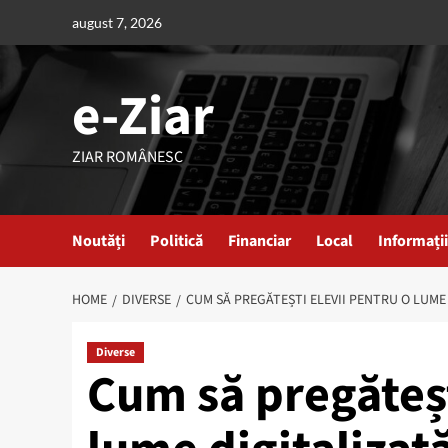
Skip
august 7, 2026
to
content
e-Ziar
ZIAR ROMÂNESC
Noutăți
Politică
Financiar
Local
Informații
HOME
DIVERSE
CUM SĂ PREGĂTEȘTI ELEVII PENTRU O LUME 
Diverse
Cum să pregăteșt