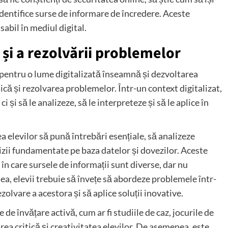
 identifice surse de informare de încredere. Aceste
abil în mediul digital.
 și a rezolvării problemelor
r pentru o lume digitalizată înseamnă și dezvoltarea
ică și rezolvarea problemelor. Într-un context digitalizat,
i și să le analizeze, să le interpreteze și să le aplice în
 elevilor să pună întrebări esențiale, să analizeze
ecizii fundamentate pe baza datelor și dovezilor. Aceste
 în care sursele de informații sunt diverse, dar nu
a, elevii trebuie să învețe să abordeze problemele într-
zolvare a acestora și să aplice soluții inovative.
 de învățare activă, cum ar fi studiile de caz, jocurile de
rea critică și creativitatea elevilor. De asemenea, este