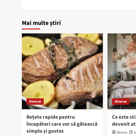
Mai multe știri
Diverse
Diverse
Rețete rapide pentru
Ce este sti
începători care vor să gătească
devenit at
simplu și gustos
Dorina
i