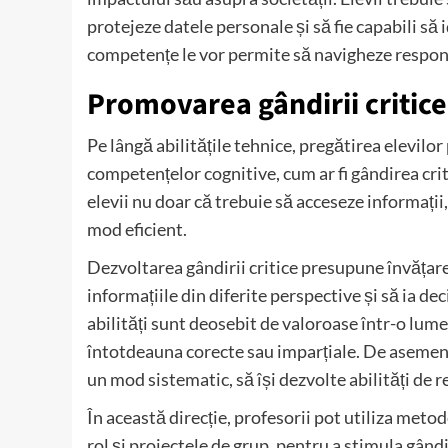
protejeze datele personale și să fie capabili să
competențe le vor permite să navigheze respons
Promovarea gândirii critice
Pe lângă abilitățile tehnice, pregătirea elevilo
competențelor cognitive, cum ar fi gândirea crit
elevii nu doar că trebuie să acceseze informații, c
mod eficient.
Dezvoltarea gândirii critice presupune învățarea
informațiile din diferite perspective și să ia d
abilități sunt deosebit de valoroase într-o lume
întotdeauna corecte sau imparțiale. De asemene
un mod sistematic, să își dezvolte abilități de re
În această direcție, profesorii pot utiliza metode
rol și proiectele de grup, pentru a stimula gândi