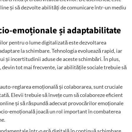
line și să dezvolte abilități de comunicare într-un mediu
cio-emoționale și adaptabilitate
lor pentru o lume digitalizată este dezvoltarea
e adaptare la schimbare. Tehnologia evoluează rapid, iar
lui și incertitudinii aduse de aceste schimbări. În plus,
, devin tot mai frecvente, iar abilitățile sociale trebuie să
, auto-reglarea emoțională și colaborarea, sunt cruciale
ată. Elevii trebuie să învețe cum să colaboreze eficient
e online și să răspundă adecvat provocărilor emoționale
socio-emoțională joacă un rol important în combaterea
ne.
 fundamentale într-o eră digitală în continuă schimbare.