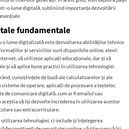
într-o lume digitală, subliniind importanța dezvoltării
esențiale.
gitale fundamentale
u o lume digitalizată este dezvoltarea abilităților tehnice
rmațiilor și serviciilor sunt disponibile online, elevii
nternet, să utilizeze aplicații educaționale, dar și să
e și să aplice bune practici în utilizarea tehnologiei.
rând, cunoștințele de bază ale calculatoarelor și ale
cu sisteme de operare, aplicații de procesare a textelor,
te de comunicare digitală, cum ar fi emailul sau
 aceștia să își dezvolte încrederea în utilizarea acestor
 școlare sau extracurriculare.
 utilizarea tehnologiei, ci include și înțelegerea
să fie conștienți de securitatea online, să știe cum să își