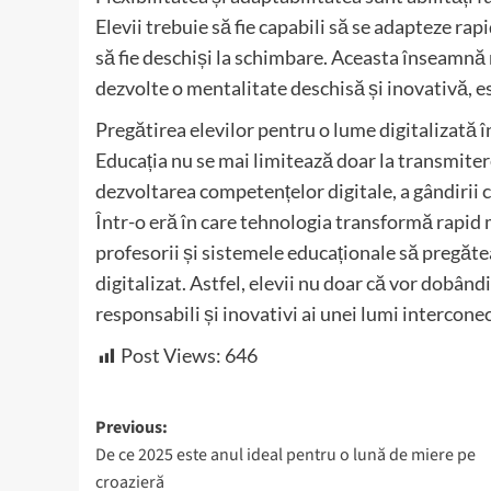
Elevii trebuie să fie capabili să se adapteze rap
să fie deschiși la schimbare. Aceasta înseamnă
dezvolte o mentalitate deschisă și inovativă, e
Pregătirea elevilor pentru o lume digitalizată
Educația nu se mai limitează doar la transmiter
dezvoltarea competențelor digitale, a gândirii cr
Într-o eră în care tehnologia transformă rapid 
profesorii și sistemele educaționale să pregătea
digitalizat. Astfel, elevii nu doar că vor dobând
responsabili și inovativi ai unei lumi intercone
Post Views:
646
Post
Previous:
De ce 2025 este anul ideal pentru o lună de miere pe
navigation
croazieră