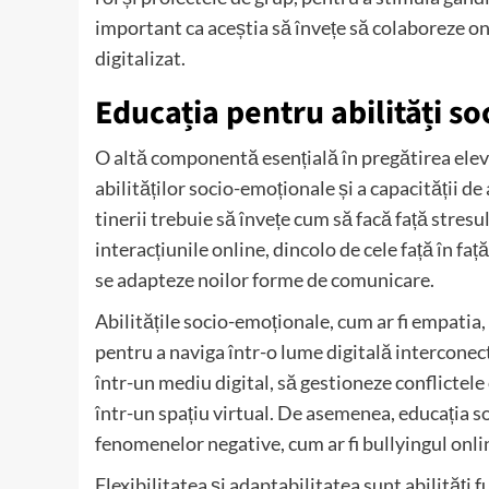
important ca aceștia să învețe să colaboreze on
digitalizat.
Educația pentru abilități so
O altă componentă esențială în pregătirea elevi
abilităților socio-emoționale și a capacității d
tinerii trebuie să învețe cum să facă față stresu
interacțiunile online, dincolo de cele față în față
se adapteze noilor forme de comunicare.
Abilitățile socio-emoționale, cum ar fi empatia
pentru a naviga într-o lume digitală interconect
într-un mediu digital, să gestioneze conflictel
într-un spațiu virtual. De asemenea, educația 
fenomenelor negative, cum ar fi bullyingul onli
Flexibilitatea și adaptabilitatea sunt abilități