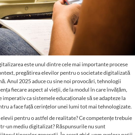
gitalizarea este unul dintre cele mai importante procese
ontext, pregătirea elevilor pentru o societate digitalizată
nă. Anul 2025 aduce cu sine noi provocări, tehnologii
nța fiecare aspect al vieții, de la modul în care învățăm,
ste imperativ ca sistemele educaționale să se adapteze la
ntru a face față cerințelor unei lumi tot mai tehnologizate.
elevii pentru o astfel de realitate? Ce competențe trebuie
ntr-un mediu digitalizat? Răspunsurile nu sunt
itorul tinerelor generații. În acest ghid, vom explora pașii