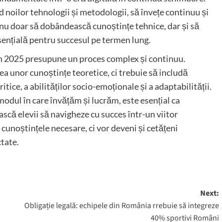
id noilor tehnologii și metodologii, să învețe continuu și
 nu doar să dobândească cunoștințe tehnice, dar și să
sențială pentru succesul pe termen lung.
 în 2025 presupune un proces complex și continuu.
ea unor cunoștințe teoretice, ci trebuie să includă
itice, a abilităților socio-emoționale și a adaptabilității.
modul în care învățăm și lucrăm, este esențial ca
scă elevii să navigheze cu succes într-un viitor
i cunoștințele necesare, ci vor deveni și cetățeni
ctate.
Next:
Obligație legală: echipele din România rrebuie să integreze
40% sportivi Români