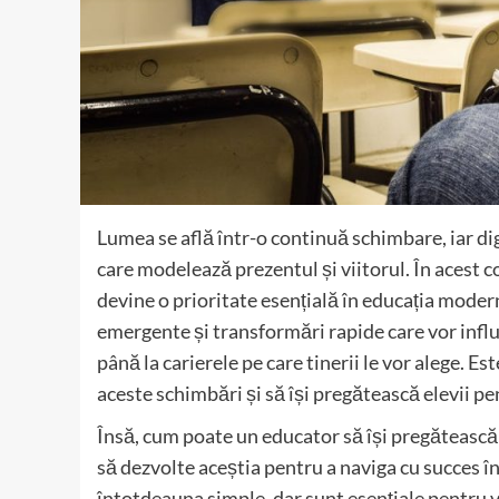
Lumea se află într-o continuă schimbare, iar di
care modelează prezentul și viitorul. În acest c
devine o prioritate esențială în educația moder
emergente și transformări rapide care vor influe
până la carierele pe care tinerii le vor alege. E
aceste schimbări și să își pregătească elevii pe
Însă, cum poate un educator să își pregătească 
să dezvolte aceștia pentru a naviga cu succes î
întotdeauna simple, dar sunt esențiale pentru vi