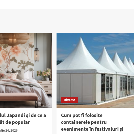
Diverse
lul Japandi și de ce a
Cum pot fi folosite
ât de popular
containerele pentru
evenimente în festivaluri și
ulie 24, 2026