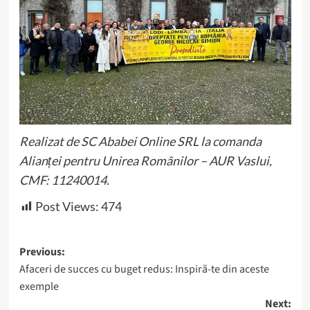
Realizat de SC Ababei Online SRL la comanda
Alianței pentru Unirea Românilor – AUR Vaslui,
CMF: 11240014.
Post Views:
474
Post
Previous:
Afaceri de succes cu buget redus: Inspiră-te din aceste
navigation
exemple
Next: