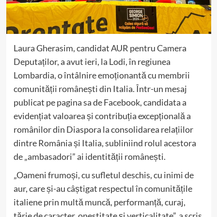
Laura Gherasim, candidat AUR pentru Camera
Deputaților, a avut ieri, la Lodi, în regiunea
Lombardia, o întâlnire emoționantă cu membrii
comunității românești din Italia. Într-un mesaj
publicat pe pagina sa de Facebook, candidata a
evidențiat valoarea și contribuția excepțională a
românilor din Diaspora la consolidarea relațiilor
dintre România și Italia, subliniind rolul acestora
de „ambasadori” ai identității românești.
„Oameni frumoși, cu sufletul deschis, cu inimi de
aur, care și-au câștigat respectul în comunitățile
italiene prin multă muncă, performanță, curaj,
tărie de caracter, onestitate și verticalitate”, a scris