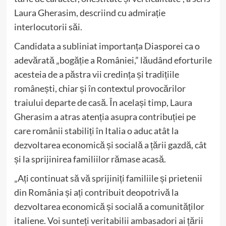
Laura Gherasim, descriind cu admirație
interlocutorii săi.
Candidata a subliniat importanța Diasporei ca o
adevărată „bogăție a României,” lăudând eforturile
acesteia de a păstra vii credința și tradițiile
românești, chiar și în contextul provocărilor
traiului departe de casă. În același timp, Laura
Gherasim a atras atenția asupra contribuției pe
care românii stabiliți în Italia o aduc atât la
dezvoltarea economică și socială a țării gazdă, cât
și la sprijinirea familiilor rămase acasă.
„Ați continuat să vă sprijiniți familiile și prietenii
din România și ați contribuit deopotrivă la
dezvoltarea economică și socială a comunităților
italiene. Voi sunteți veritabilii ambasadori ai țării