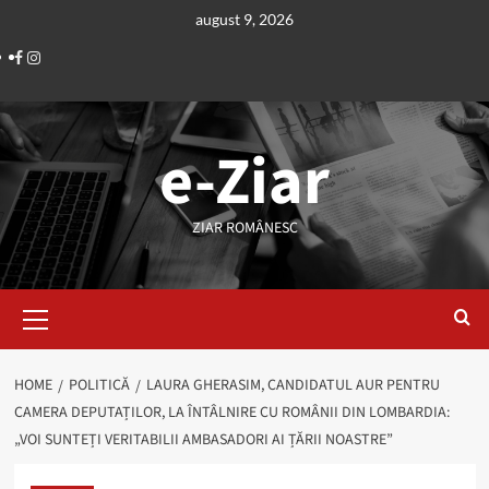
Skip
august 9, 2026
to
Facebook
Instagram
content
e-Ziar
ZIAR ROMÂNESC
Primary
Menu
HOME
POLITICĂ
LAURA GHERASIM, CANDIDATUL AUR PENTRU
CAMERA DEPUTAȚILOR, LA ÎNTÂLNIRE CU ROMÂNII DIN LOMBARDIA:
„VOI SUNTEȚI VERITABILII AMBASADORI AI ȚĂRII NOASTRE”