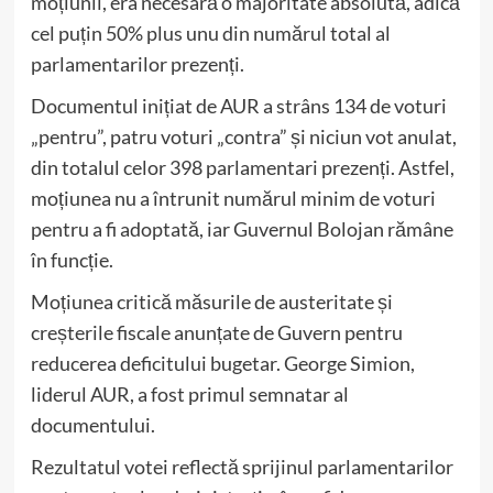
moțiunii, era necesară o majoritate absolută, adică
cel puțin 50% plus unu din numărul total al
parlamentarilor prezenți.
Documentul inițiat de AUR a strâns 134 de voturi
„pentru”, patru voturi „contra” și niciun vot anulat,
din totalul celor 398 parlamentari prezenți. Astfel,
moțiunea nu a întrunit numărul minim de voturi
pentru a fi adoptată, iar Guvernul Bolojan rămâne
în funcție.
Moțiunea critică măsurile de austeritate și
creșterile fiscale anunțate de Guvern pentru
reducerea deficitului bugetar. George Simion,
liderul AUR, a fost primul semnatar al
documentului.
Rezultatul votei reflectă sprijinul parlamentarilor