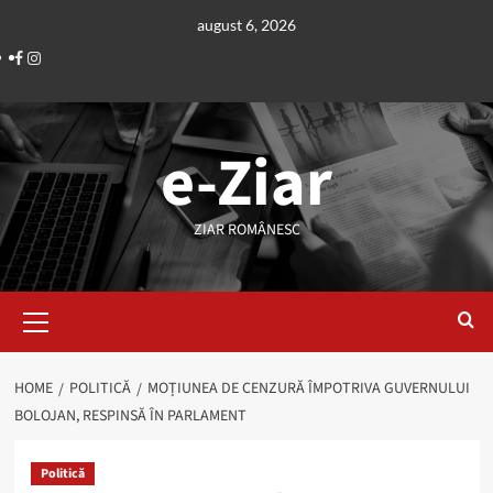
Skip
august 6, 2026
to
Facebook
Instagram
content
e-Ziar
ZIAR ROMÂNESC
Primary
Menu
HOME
POLITICĂ
MOȚIUNEA DE CENZURĂ ÎMPOTRIVA GUVERNULUI
BOLOJAN, RESPINSĂ ÎN PARLAMENT
Politică