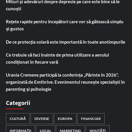
Mituri și adevăruri despre depresie pe care este bine să le
cunoști
Rețete rapide pentru începători care vor să gătească simplu
și gustos
De ce protecția solară este importantă în toate anotimpurile
Ce trebuie să faci înainte de prima utilizare a aerului
condiționat în fiecare vară
Urania Cremene participă la conferința „Părinte în 2026”,
organizată de Emthrive. Evenimentul reunește specialiști în
parenting și psihologie
Categorii
CULTURĂ
DIVERSE
EUROPA
FINANCIAR
INFORMAȚII
LOCAL
MARKETING
NOUTĂȚI