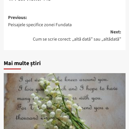
Post
Previous:
Peisajele specifice zonei Fundata
navigation
Next:
Cum se scrie corect: „altă dată” sau „altădată”
Mai multe știri