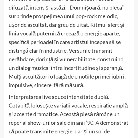
difuzată intens și astăzi, „Domnișoară, nu pleca”
surprinde prospețimea unui pop-rock melodic,
ușor de ascultat, dar greu de uitat. Ritmul alert și
linia vocală puternică creează o energie aparte,
specifică perioadei în care artistul începea să se
distingă clar în industrie. Versurile transmit
nerăbdare, dorință și vulnerabilitate, construind
un dialog muzical între incertitudine și speranță.
Mulți ascultători o leagă de emoțiile primei iubiri:
impulsive, sincere, fără măsură.
Interpretarea live aduce intensitate dublă.
Cotabiță folosește variații vocale, respirație amplă
și accente dramatice. Această piesă rămâne un
reper al show-urilor sale din anii ’90. A demonstrat
că poate transmite energie, dar și un soi de