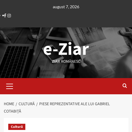
Skip
august 7, 2026
to
Facebook
Instagram
content
e-Ziar
ZIAR ROMÂNESC
Primary
Menu
HOME
CULTURĂ
PIESE REPREZENTATIVE ALE LUI GABRIEL
COTABIȚĂ
Cultură