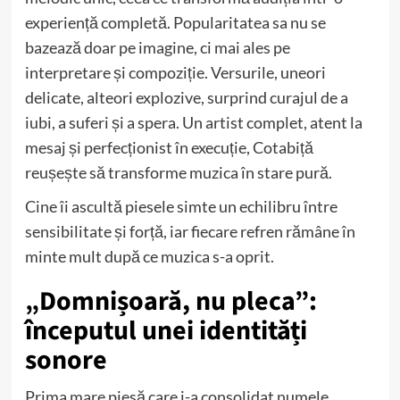
experiență completă. Popularitatea sa nu se
bazează doar pe imagine, ci mai ales pe
interpretare și compoziție. Versurile, uneori
delicate, alteori explozive, surprind curajul de a
iubi, a suferi și a spera. Un artist complet, atent la
mesaj și perfecționist în execuție, Cotabiță
reușește să transforme muzica în stare pură.
Cine îi ascultă piesele simte un echilibru între
sensibilitate și forță, iar fiecare refren rămâne în
minte mult după ce muzica s-a oprit.
„Domnișoară, nu pleca”:
începutul unei identități
sonore
Prima mare piesă care i-a consolidat numele,