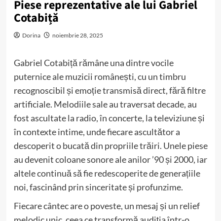
Piese reprezentative ale lui Gabriel
Cotabiță
Dorina
noiembrie 28, 2025
Gabriel Cotabiță rămâne una dintre vocile
puternice ale muzicii românești, cu un timbru
recognoscibil și emoție transmisă direct, fără filtre
artificiale. Melodiile sale au traversat decade, au
fost ascultate la radio, în concerte, la televiziune și
în contexte intime, unde fiecare ascultător a
descoperit o bucată din propriile trăiri. Unele piese
au devenit coloane sonore ale anilor ’90 și 2000, iar
altele continuă să fie redescoperite de generațiile
noi, fascinând prin sinceritate și profunzime.
Fiecare cântec are o poveste, un mesaj și un relief
melodic unic, ceea ce transformă audiția într-o