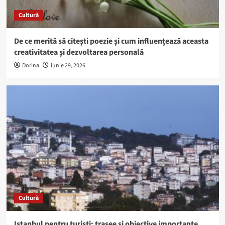
Cultură
De ce merită să citești poezie și cum influențează aceasta
creativitatea și dezvoltarea personală
Dorina
iunie 29, 2026
Cultură
Istanbul pentru turiști: trasee și obiective importante