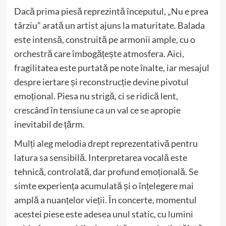
Dacă prima piesă reprezintă începutul, „Nu e prea
târziu” arată un artist ajuns la maturitate. Balada
este intensă, construită pe armonii ample, cu o
orchestră care îmbogățește atmosfera. Aici,
fragilitatea este purtată pe note înalte, iar mesajul
despre iertare și reconstrucție devine pivotul
emoțional. Piesa nu strigă, ci se ridică lent,
crescând în tensiune ca un val ce se apropie
inevitabil de țărm.
Mulți aleg melodia drept reprezentativă pentru
latura sa sensibilă. Interpretarea vocală este
tehnică, controlată, dar profund emoțională. Se
simte experiența acumulată și o înțelegere mai
amplă a nuanțelor vieții. În concerte, momentul
acestei piese este adesea unul static, cu lumini