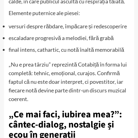
calde, în care publicul ascultă cu respirația tăiată.
Elemente puternice ale piesei:
versuri despre răbdare, împăcare și redescoperire
escaladare progresivă a melodiei, fără grabă
final intens, cathartic, cu notă înaltă memorabilă
„Nu e prea târziu” reprezintă Cotabiță în forma lui
completă: tehnic, emoțional, curajos. Confirmă
faptul că nu este doar interpret, ci povestitor, iar
fiecare notă devine parte dintr-un discurs muzical
coerent.
„Ce mai faci, iubirea mea?”:
cântec-dialog, nostalgie și
ecou în generații