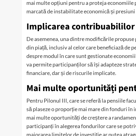
mai multe opțiuni pentru a proteja economiile pa
marcată de instabilitate economică și presiuni 
Implicarea contribuabililor
De asemenea, una dintre modificările propuse p
din piață, inclusiv al celor care beneficiază de p
despre modul în care sunt gestionate economiile 
va permite participanților să își adapteze strate
financiare, dar și de riscurile implicate.
Mai multe oportunități pentr
Pentru Pilonul III, care se referă la pensiile f
să plaseze o proporție mai mare din fonduri în 
mai multe oportunități de creștere a randament
participanți în alegerea fondurilor care se potriv
majorarea limitelor de investiție ar putea atra