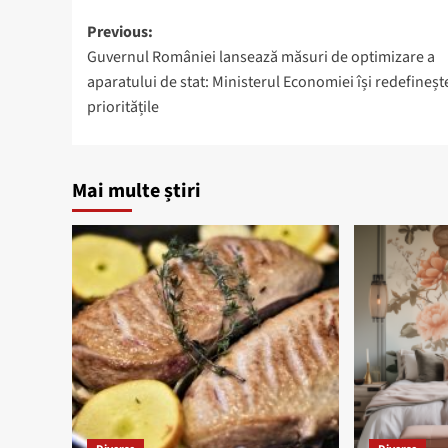
Post
Previous:
Guvernul României lansează măsuri de optimizare a
navigation
aparatului de stat: Ministerul Economiei își redefineșt
prioritățile
Mai multe știri