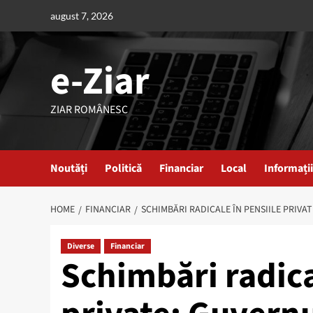
Skip
august 7, 2026
to
content
e-Ziar
ZIAR ROMÂNESC
Noutăți
Politică
Financiar
Local
Informații
HOME
FINANCIAR
SCHIMBĂRI RADICALE ÎN PENSIILE PRIVA
Diverse
Financiar
Schimbări radica