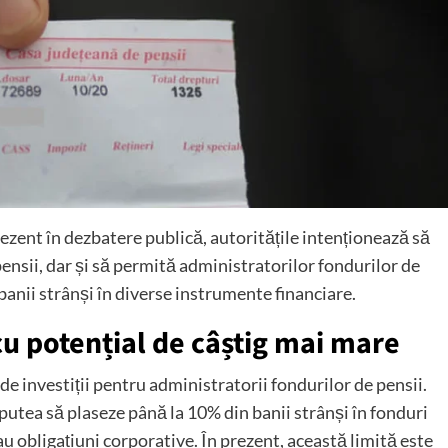
zent în dezbatere publică, autoritățile intenționează să
 pensii, dar și să permită administratorilor fondurilor de
banii strânși în diverse instrumente financiare.
 cu potențial de câștig mai mare
e investiții pentru administratorii fondurilor de pensii.
r putea să plaseze până la 10% din banii strânși în fonduri
t sau obligațiuni corporative. În prezent, această limită este