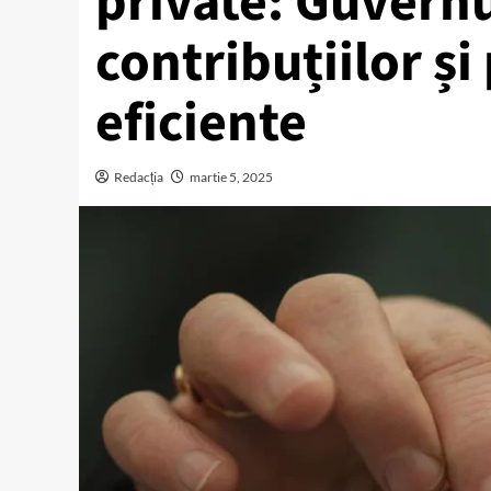
private: Guvernu
contribuțiilor ș
eficiente
Redacția
martie 5, 2025