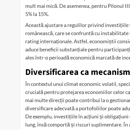
mult mai mică. De asemenea, pentru Pilonul III, c
5% la 15%.
Această ajustare a regulilor privind investiții
românească, care se confruntă cu instabilitate ș
rating internaționale. Astfel, economiștii consi
aduce beneficii substanțiale pentru participanți
ales într-o perioadă economică marcată de ince
Diversificarea ca mecanism
În contextul unui climat economic volatil, special
crucială pentru protejarea economiilor celor car
mai multe direcții poate contribui la o gestionar
diversificare adecvată a portofoliilor poate adu
De exemplu, investițiile în acțiuni și obligați
lung, însă comportă și riscuri suplimentare. În a