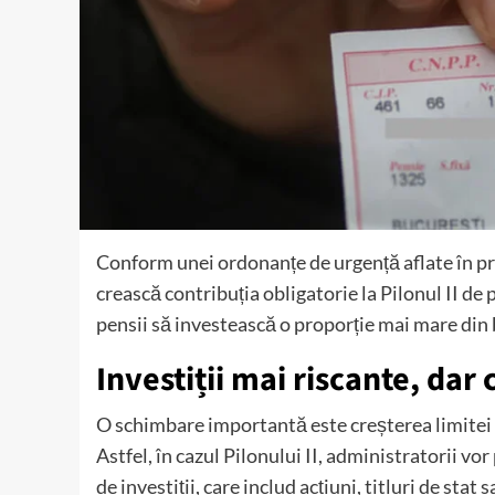
Conform unei ordonanțe de urgență aflate în pre
crească contribuția obligatorie la Pilonul II de
pensii să investească o proporție mai mare din 
Investiții mai riscante, dar
O schimbare importantă este creșterea limitei d
Astfel, în cazul Pilonului II, administratorii vo
de investiții, care includ acțiuni, titluri de sta