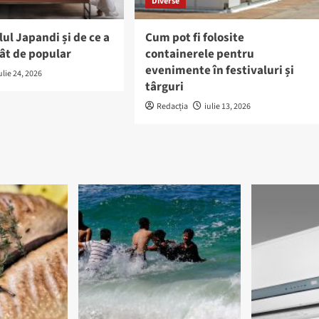
Diverse
lul Japandi și de ce a
Cum pot fi folosite
ât de popular
containerele pentru
evenimente în festivaluri și
ulie 24, 2026
târguri
Redacția
iulie 13, 2026