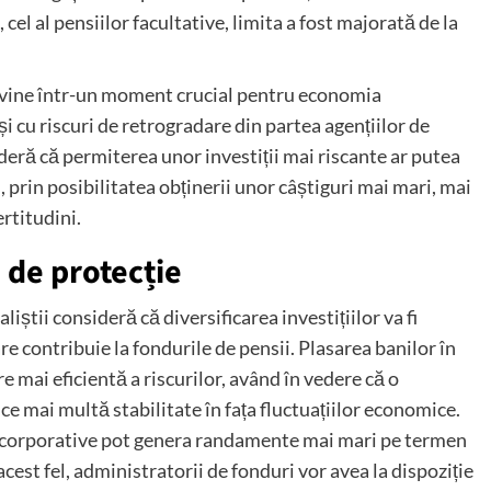
el al pensiilor facultative, limita a fost majorată de la
le vine într-un moment crucial pentru economia
i cu riscuri de retrogradare din partea agențiilor de
deră că permiterea unor investiții mai riscante ar putea
, prin posibilitatea obținerii unor câștiguri mai mari, mai
rtitudini.
 de protecție
iștii consideră că diversificarea investițiilor va fi
e contribuie la fondurile de pensii. Plasarea banilor în
e mai eficientă a riscurilor, având în vedere că o
ce mai multă stabilitate în fața fluctuațiilor economice.
uni corporative pot genera randamente mai mari pe termen
cest fel, administratorii de fonduri vor avea la dispoziție