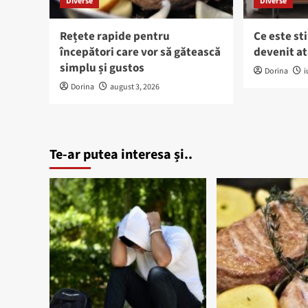
Diverse
Diverse
Rețete rapide pentru
Ce este sti
începători care vor să gătească
devenit at
simplu și gustos
Dorina
i
Dorina
august 3, 2026
Te-ar putea interesa și..