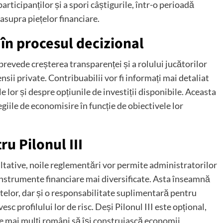
rticipanților și a spori câștigurile, într-o perioadă
asupra piețelor financiare.
 în procesul decizional
revede creșterea transparenței și a rolului jucătorilor
ensii private. Contribuabilii vor fi informați mai detaliat
lor și despre opțiunile de investiții disponibile. Aceasta
giile de economisire în funcție de obiectivele lor
u Pilonul III
acultative, noile reglementări vor permite administratorilor
instrumente financiare mai diversificate. Asta înseamnă
elor, dar și o responsabilitate suplimentară pentru
esc profilului lor de risc. Deși Pilonul III este opțional,
ge mai mulți români să își construiască economii