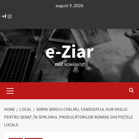
Skip
august 9, 2026
to
Facebook
Instagram
content
e-Ziar
ZIAR ROMÂNESC
Primary
Menu
HOME
LOCAL
SORIN SERGIU CHELMU, CANDIDATUL AUR VASLUI
PENTRU SENAT, ÎN SPRIJINUL PRODUCĂTORILOR ROMÂNI DIN PIEȚELE
LOCALE