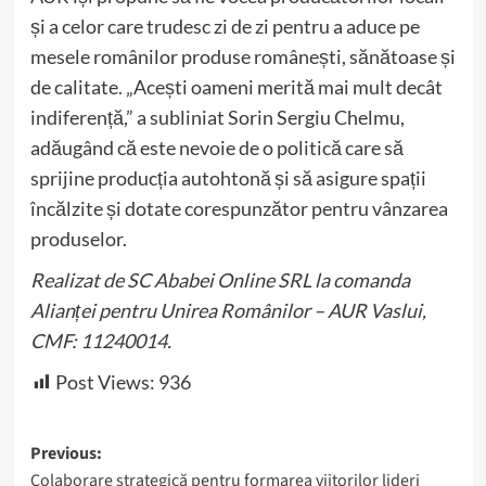
și a celor care trudesc zi de zi pentru a aduce pe
mesele românilor produse românești, sănătoase și
de calitate. „Acești oameni merită mai mult decât
indiferență,” a subliniat Sorin Sergiu Chelmu,
adăugând că este nevoie de o politică care să
sprijine producția autohtonă și să asigure spații
încălzite și dotate corespunzător pentru vânzarea
produselor.
Realizat de SC Ababei Online SRL la comanda
Alianței pentru Unirea Românilor – AUR Vaslui,
CMF: 11240014.
Post Views:
936
Post
Previous:
Colaborare strategică pentru formarea viitorilor lideri