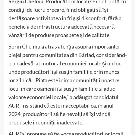
Sergiu Chelmu
. Producătorii locali se confruntă cu
condiții de lucru precare, fiind obligați să își
desfășoare activitatea în frig și disconfort, fără a
beneficia de infrastructura adecvată necesară
vânzării de produse proaspete și de calitate.
Sorin Chelmu a atras atenția asupra importanței
pieței pentru comunitatea din Bârlad, considerând-
o un adevărat motor al economiei locale și un loc
unde producătorii își susțin familiile prin munca
lor zilnică. „Piața este inima comunității noastre,
locul în care oamenii își susțin familiile și aduc
valoare economiei locale,” a adăugat candidatul
AUR, insistând că este inacceptabil ca, în anul
2024, producătorii să fie nevoiți să își vândă
produsele în condiții inadecvate.
AUR își propune să fie vocea producătorilor locali