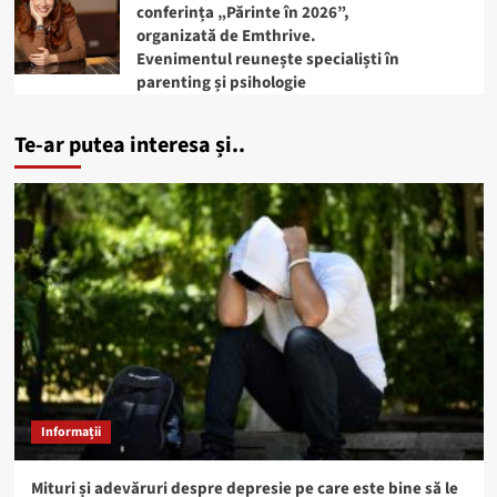
conferința „Părinte în 2026”,
organizată de Emthrive.
Evenimentul reunește specialiști în
parenting și psihologie
Te-ar putea interesa și..
Informații
Mituri și adevăruri despre depresie pe care este bine să le