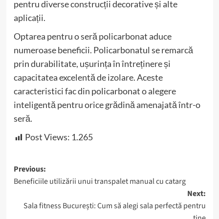
pentru diverse construcții decorative și alte
aplicații.
Optarea pentru o seră policarbonat aduce
numeroase beneficii. Policarbonatul se remarcă
prin durabilitate, ușurința în întreținere și
capacitatea excelentă de izolare. Aceste
caracteristici fac din policarbonat o alegere
inteligentă pentru orice grădină amenajată într-o
seră.
Post Views:
1.265
Post
Previous:
Beneficiile utilizării unui transpalet manual cu catarg
navigation
Next:
Sala fitness București: Cum să alegi sala perfectă pentru
tine