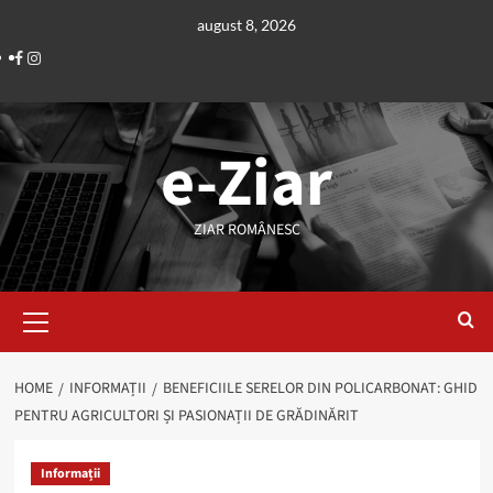
Skip
august 8, 2026
to
Facebook
Instagram
content
e-Ziar
ZIAR ROMÂNESC
Primary
Menu
HOME
INFORMAȚII
BENEFICIILE SERELOR DIN POLICARBONAT: GHID
PENTRU AGRICULTORI ȘI PASIONAȚII DE GRĂDINĂRIT
Informații