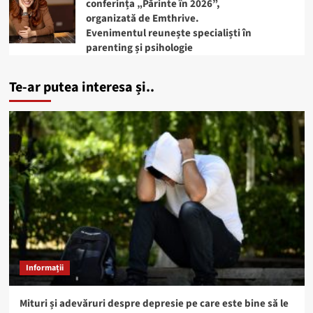
conferința „Părinte în 2026”,
organizată de Emthrive.
Evenimentul reunește specialiști în
parenting și psihologie
Te-ar putea interesa și..
Informații
Mituri și adevăruri despre depresie pe care este bine să le