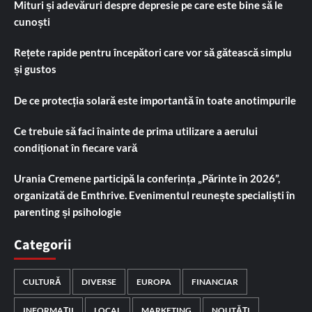
Mituri și adevăruri despre depresie pe care este bine să le
cunoști
Rețete rapide pentru începători care vor să gătească simplu
și gustos
De ce protecția solară este importantă în toate anotimpurile
Ce trebuie să faci înainte de prima utilizare a aerului
condiționat în fiecare vară
Urania Cremene participă la conferința „Părinte în 2026”,
organizată de Emthrive. Evenimentul reunește specialiști în
parenting și psihologie
Categorii
CULTURĂ
DIVERSE
EUROPA
FINANCIAR
INFORMAȚII
LOCAL
MARKETING
NOUTĂȚI