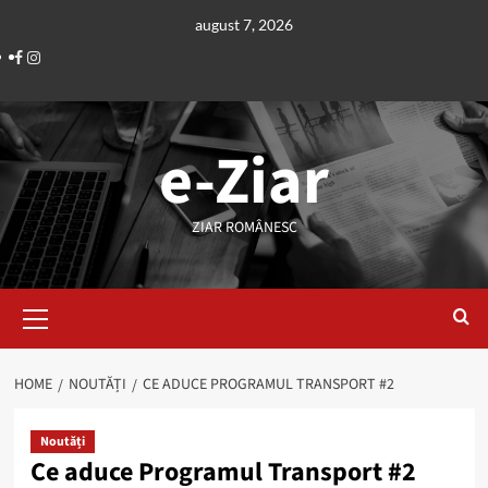
Skip
august 7, 2026
to
Facebook
Instagram
content
e-Ziar
ZIAR ROMÂNESC
Primary
Menu
HOME
NOUTĂȚI
CE ADUCE PROGRAMUL TRANSPORT #2
Noutăți
Ce aduce Programul Transport #2