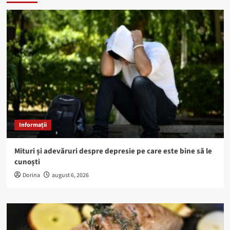
Informații
Mituri și adevăruri despre depresie pe care este bine să le
cunoști
Dorina
august 6, 2026