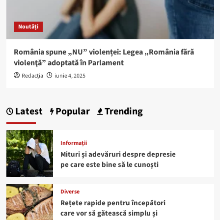
Noutăți
România spune „NU” violenței: Legea „România fără
violenţă” adoptată în Parlament
Redacția
iunie 4, 2025
Latest
Popular
Trending
Informații
Mituri și adevăruri despre depresie
pe care este bine să le cunoști
Diverse
Rețete rapide pentru începători
care vor să gătească simplu și