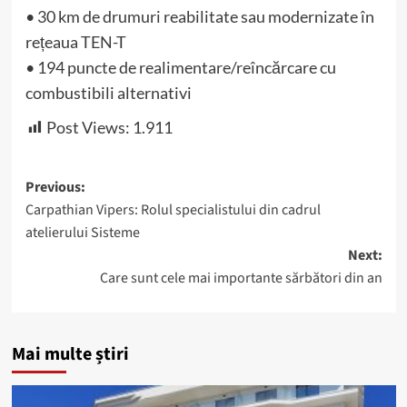
• 30 km de drumuri reabilitate sau modernizate în
rețeaua TEN-T
• 194 puncte de realimentare/reîncărcare cu
combustibili alternativi
Post Views:
1.911
Post
Previous:
Carpathian Vipers: Rolul specialistului din cadrul
navigation
atelierului Sisteme
Next:
Care sunt cele mai importante sărbători din an
Mai multe știri