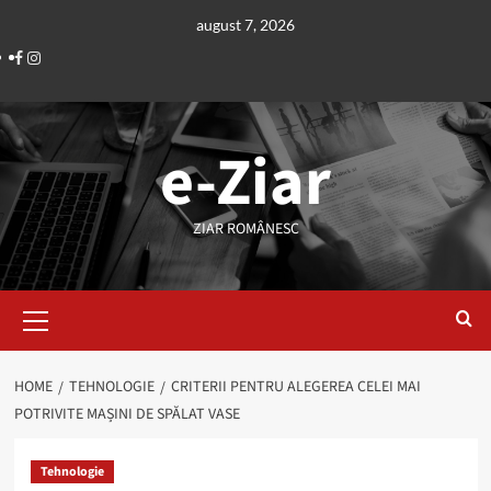
Skip
august 7, 2026
to
Facebook
Instagram
content
e-Ziar
ZIAR ROMÂNESC
Primary
Menu
HOME
TEHNOLOGIE
CRITERII PENTRU ALEGEREA CELEI MAI
POTRIVITE MAȘINI DE SPĂLAT VASE
Tehnologie