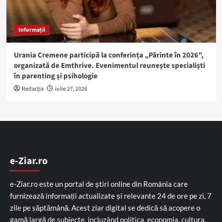
Informații
Urania Cremene participă la conferința „Părinte în 2026”,
organizată de Emthrive. Evenimentul reunește specialiști
în parenting și psihologie
Redacția
iulie 27, 2026
e-Ziar.ro
e-Ziar.ro este un portal de știri online din România care
furnizează informații actualizate și relevante 24 de ore pe zi, 7
zile pe săptămână. Acest ziar digital se dedică să acopere o
gamă largă de subiecte, incluzând politica, economia, cultura,