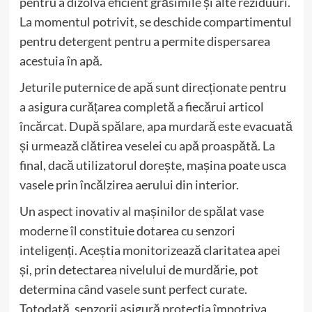
pentru a dizolva eficient grăsimile și alte reziduuri.
La momentul potrivit, se deschide compartimentul
pentru detergent pentru a permite dispersarea
acestuia în apă.
Jeturile puternice de apă sunt direcționate pentru
a asigura curățarea completă a fiecărui articol
încărcat. După spălare, apa murdară este evacuată
și urmează clătirea veselei cu apă proaspătă. La
final, dacă utilizatorul dorește, mașina poate usca
vasele prin încălzirea aerului din interior.
Un aspect inovativ al mașinilor de spălat vase
moderne îl constituie dotarea cu senzori
inteligenți. Aceștia monitorizează claritatea apei
și, prin detectarea nivelului de murdărie, pot
determina când vasele sunt perfect curate.
Totodată, senzorii asigură protecția împotriva