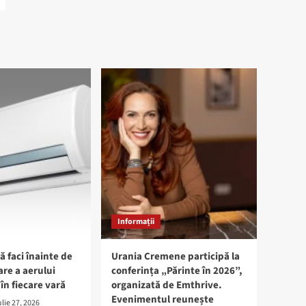
Informații
ă faci înainte de
Urania Cremene participă la
are a aerului
conferința „Părinte în 2026”,
în fiecare vară
organizată de Emthrive.
Evenimentul reunește
ulie 27, 2026