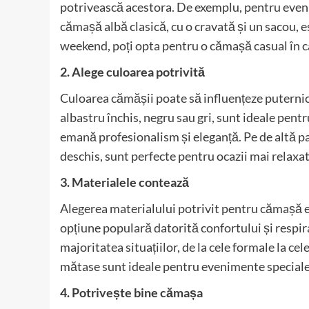
potrivească acestora. De exemplu, pentru evenim
cămașă albă clasică, cu o cravată și un sacou, e
weekend, poți opta pentru o cămașă casual în ca
2. Alege culoarea potrivită
Culoarea cămășii poate să influențeze puternic 
albastru închis, negru sau gri, sunt ideale pent
emană profesionalism și eleganță. Pe de altă pa
deschis, sunt perfecte pentru ocazii mai relaxat
3. Materialele contează
Alegerea materialului potrivit pentru cămașă e
opțiune populară datorită confortului și respira
majoritatea situațiilor, de la cele formale la c
mătase sunt ideale pentru evenimente speciale 
4. Potrivește bine cămașa