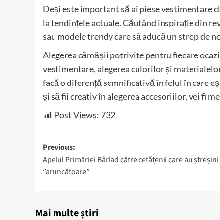
Deși este important să ai piese vestimentare cla
la tendințele actuale. Căutând inspirație din re
sau modele trendy care să aducă un strop de nou
Alegerea cămășii potrivite pentru fiecare ocazie
vestimentare, alegerea culorilor și materialelor 
facă o diferență semnificativă în felul în care 
și să fii creativ în alegerea accesoriilor, vei fi 
Post Views:
732
Post
Previous:
Apelul Primăriei Bârlad către cetățenii care au ștreșini 
navigation
”aruncătoare”
Mai multe știri