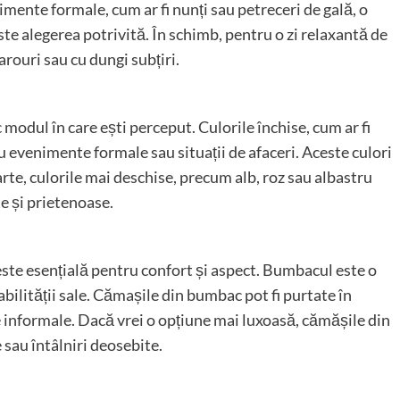
ente formale, cum ar fi nunți sau petreceri de gală, o
ste alegerea potrivită. În schimb, pentru o zi relaxantă de
rouri sau cu dungi subțiri.
modul în care ești perceput. Culorile închise, cum ar fi
ru evenimente formale sau situații de afaceri. Aceste culori
rte, culorile mai deschise, precum alb, roz sau albastru
e și prietenoase.
ste esențială pentru confort și aspect. Bumbacul este o
bilității sale. Cămașile din bumbac pot fi purtate în
ele informale. Dacă vrei o opțiune mai luxoasă, cămășile din
sau întâlniri deosebite.