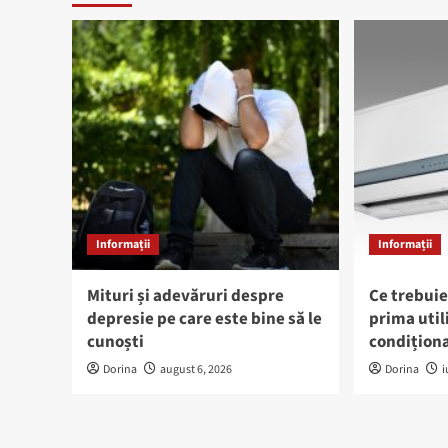
Informații
Informații
Mituri și adevăruri despre
Ce trebuie
depresie pe care este bine să le
prima util
cunoști
condiționa
Dorina
august 6, 2026
Dorina
i