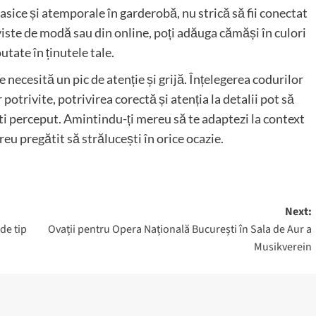
sice și atemporale în garderobă, nu strică să fii conectat
viste de modă sau din online, poți adăuga cămăși în culori
tate în ținutele tale.
 necesită un pic de atenție și grijă. Înțelegerea codurilor
potrivite, potrivirea corectă și atenția la detalii pot să
ești perceput. Amintindu-ți mereu să te adaptezi la context
mereu pregătit să strălucești în orice ocazie.
Next:
de tip
Ovații pentru Opera Națională București în Sala de Aur a
Musikverein