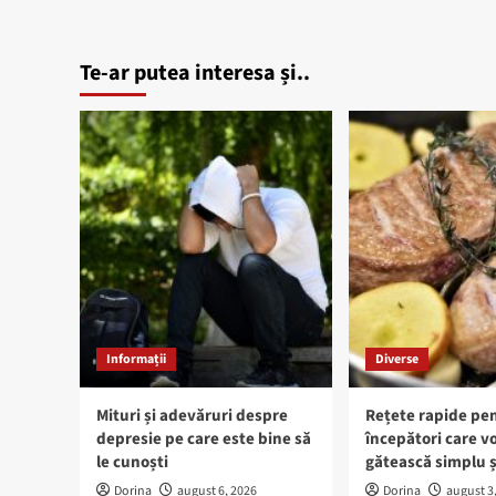
Te-ar putea interesa și..
Informații
Diverse
Mituri și adevăruri despre
Rețete rapide pe
depresie pe care este bine să
începători care vo
le cunoști
gătească simplu ș
Dorina
august 6, 2026
Dorina
august 3