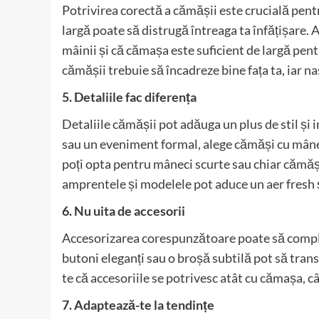
Potrivirea corectă a cămășii este crucială pen
largă poate să distrugă întreaga ta înfățișare.
mâinii și că cămașa este suficient de largă pen
cămășii trebuie să încadreze bine fața ta, iar nas
5. Detaliile fac diferența
Detaliile cămășii pot adăuga un plus de stil și i
sau un eveniment formal, alege cămăși cu mânec
poți opta pentru mâneci scurte sau chiar cămăș
amprentele și modelele pot aduce un aer fresh și
6. Nu uita de accesorii
Accesorizarea corespunzătoare poate să comple
butoni eleganți sau o broșă subtilă pot să tran
te că accesoriile se potrivesc atât cu cămașa, câ
7. Adaptează-te la tendințe