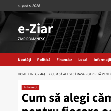
Skip
august 6, 2026
to
content
e-Ziar
ZIAR ROMÂNESC
Noutăți
Politică
Financiar
Local
Informații
HOME
INFORMAȚII
CUM SĂ ALEGI CĂMAȘA POTRIVITĂ PENT
Informații
Cum să alegi căm