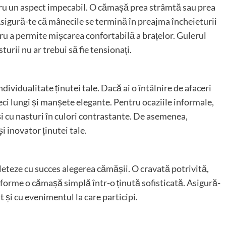
tru un aspect impecabil. O cămașă prea strâmtă sau prea
 Asigură-te că mânecile se termină în preajma încheieturii
tru a permite mișcarea confortabilă a brațelor. Gulerul
turii nu ar trebui să fie tensionați.
ndividualitate ținutei tale. Dacă ai o întâlnire de afaceri
i lungi și manșete elegante. Pentru ocaziile informale,
i cu nasturi în culori contrastante. De asemenea,
 inovator ținutei tale.
teze cu succes alegerea cămășii. O cravată potrivită,
sforme o cămașă simplă într-o ținută sofisticată. Asigură-
t și cu evenimentul la care participi.