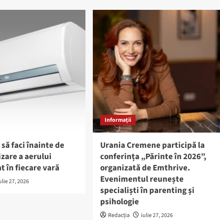
Informații
 să faci înainte de
Urania Cremene participă la
izare a aerului
conferința „Părinte în 2026”,
t în fiecare vară
organizată de Emthrive.
Evenimentul reunește
ulie 27, 2026
specialiști în parenting și
psihologie
Redacția
iulie 27, 2026