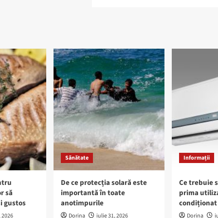
Sănătate
Informații
ntru
De ce protecția solară este
Ce trebuie s
r să
importantă în toate
prima utiliz
i gustos
anotimpurile
condiționat 
, 2026
Dorina
iulie 31, 2026
Dorina
i