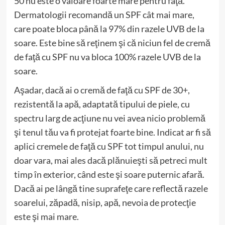
50 nu este o valoare foarte mare pentru faţă.
Dermatologii recomandă un SPF cât mai mare,
care poate bloca până la 97% din razele UVB de la
soare. Este bine să reţinem şi că niciun fel de cremă
de faţă cu SPF nu va bloca 100% razele UVB de la
soare.
Aşadar, dacă ai o cremă de faţă cu SPF de 30+,
rezistentă la apă, adaptată tipului de piele, cu
spectru larg de acţiune nu vei avea nicio problemă
şi tenul tău va fi protejat foarte bine. Indicat ar fi să
aplici cremele de faţă cu SPF tot timpul anului, nu
doar vara, mai ales dacă plănuieşti să petreci mult
timp în exterior, când este şi soare puternic afară.
Dacă ai pe lângă tine suprafeţe care reflectă razele
soarelui, zăpadă, nisip, apă, nevoia de protecţie
este şi mai mare.