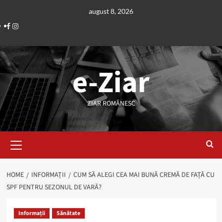
Skip
august 8, 2026
to
Facebook
Instagram
content
e-Ziar
ZIAR ROMÂNESC
Primary
Menu
HOME
INFORMAȚII
CUM SĂ ALEGI CEA MAI BUNĂ CREMĂ DE FAȚĂ CU
SPF PENTRU SEZONUL DE VARĂ?
Informații
Sănătate