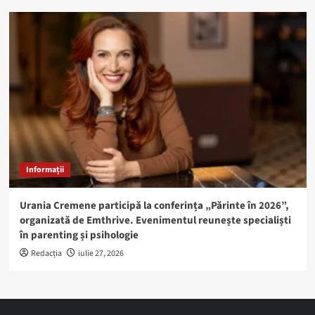
Informații
Urania Cremene participă la conferința „Părinte în 2026”,
organizată de Emthrive. Evenimentul reunește specialiști
în parenting și psihologie
Redacția
iulie 27, 2026