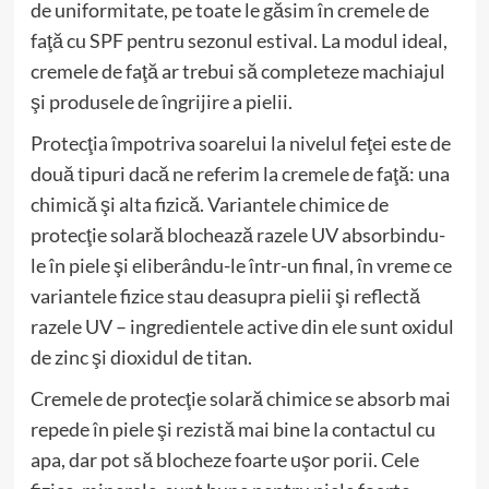
de uniformitate, pe toate le găsim în cremele de
faţă cu SPF pentru sezonul estival. La modul ideal,
cremele de faţă ar trebui să completeze machiajul
şi produsele de îngrijire a pielii.
Protecţia împotriva soarelui la nivelul feţei este de
două tipuri dacă ne referim la cremele de faţă: una
chimică şi alta fizică. Variantele chimice de
protecţie solară blochează razele UV absorbindu-
le în piele şi eliberându-le într-un final, în vreme ce
variantele fizice stau deasupra pielii şi reflectă
razele UV – ingredientele active din ele sunt oxidul
de zinc şi dioxidul de titan.
Cremele de protecţie solară chimice se absorb mai
repede în piele şi rezistă mai bine la contactul cu
apa, dar pot să blocheze foarte uşor porii. Cele