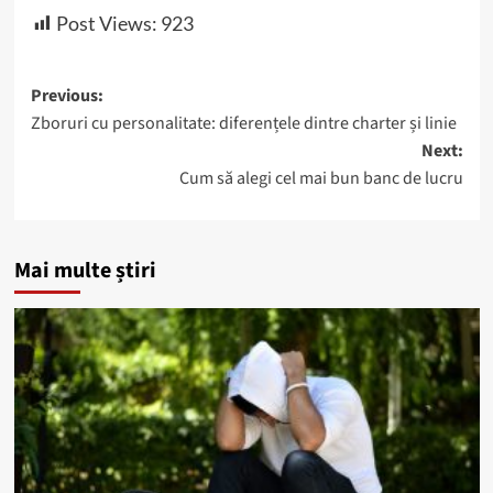
Post Views:
923
Post
Previous:
Zboruri cu personalitate: diferențele dintre charter și linie
navigation
Next:
Cum să alegi cel mai bun banc de lucru
Mai multe știri