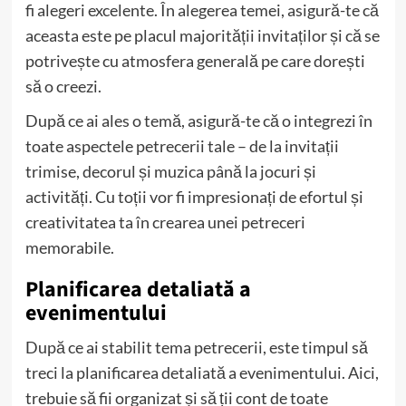
fi alegeri excelente. În alegerea temei, asigură-te că
aceasta este pe placul majorității invitaților și că se
potrivește cu atmosfera generală pe care dorești
să o creezi.
După ce ai ales o temă, asigură-te că o integrezi în
toate aspectele petrecerii tale – de la invitații
trimise, decorul și muzica până la jocuri și
activități. Cu toții vor fi impresionați de efortul și
creativitatea ta în crearea unei petreceri
memorabile.
Planificarea detaliată a
evenimentului
După ce ai stabilit tema petrecerii, este timpul să
treci la planificarea detaliată a evenimentului. Aici,
trebuie să fii organizat și să ții cont de toate