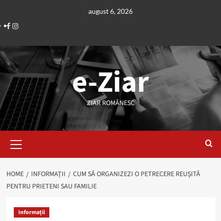
Skip
august 6, 2026
to
Facebook
Instagram
content
e-Ziar
ZIAR ROMÂNESC
Primary
Menu
HOME
INFORMAȚII
CUM SĂ ORGANIZEZI O PETRECERE REUȘITĂ
PENTRU PRIETENI SAU FAMILIE
Informații