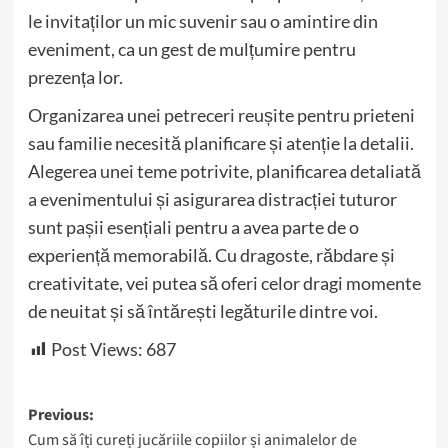
le invitaților un mic suvenir sau o amintire din
eveniment, ca un gest de mulțumire pentru
prezența lor.
Organizarea unei petreceri reușite pentru prieteni
sau familie necesită planificare și atenție la detalii.
Alegerea unei teme potrivite, planificarea detaliată
a evenimentului și asigurarea distracției tuturor
sunt pașii esențiali pentru a avea parte de o
experiență memorabilă. Cu dragoste, răbdare și
creativitate, vei putea să oferi celor dragi momente
de neuitat și să întărești legăturile dintre voi.
Post Views:
687
Post
Previous:
Cum să îți cureți jucăriile copiilor și animalelor de