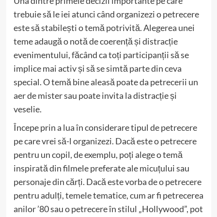
Una dintre primele decizii importante pe care
trebuie să le iei atunci când organizezi o petrecere
este să stabilești o temă potrivită. Alegerea unei
teme adaugă o notă de coerență și distracție
evenimentului, făcând ca toți participanții să se
implice mai activ și să se simtă parte din ceva
special. O temă bine aleasă poate da petrecerii un
aer de mister sau poate invita la distracție și
veselie.
Începe prin a lua în considerare tipul de petrecere
pe care vrei să-l organizezi. Dacă este o petrecere
pentru un copil, de exemplu, poți alege o temă
inspirată din filmele preferate ale micuțului sau
personaje din cărți. Dacă este vorba de o petrecere
pentru adulți, temele tematice, cum ar fi petrecerea
anilor ’80 sau o petrecere în stilul „Hollywood”, pot