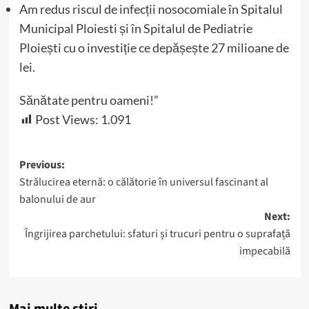
Am redus riscul de infecții nosocomiale în Spitalul
Municipal Ploiesti și în Spitalul de Pediatrie
Ploiești cu o investiție ce depășește 27 milioane de
lei.
Sănătate pentru oameni!”
Post Views:
1.091
Post
Previous:
Strălucirea eternă: o călătorie în universul fascinant al
navigation
balonului de aur
Next:
Îngrijirea parchetului: sfaturi și trucuri pentru o suprafață
impecabilă