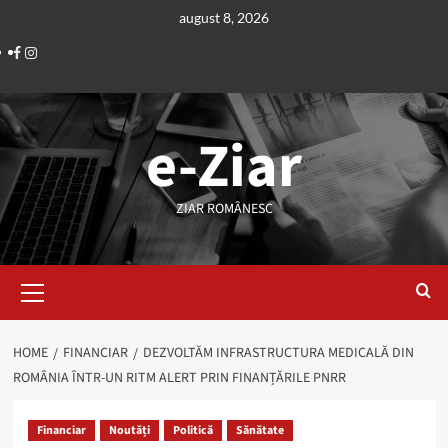
Skip
august 8, 2026
to
Facebook
Instagram
content
e-Ziar
ZIAR ROMÂNESC
Primary
Menu
HOME
FINANCIAR
DEZVOLTĂM INFRASTRUCTURA MEDICALĂ DIN
ROMÂNIA ÎNTR-UN RITM ALERT PRIN FINANȚĂRILE PNRR
Financiar
Noutăți
Politică
Sănătate