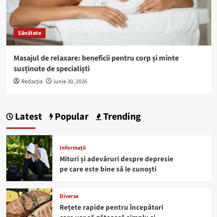
Sănătate
Masajul de relaxare: beneficii pentru corp și minte
susținute de specialiști
Redacția
iunie 30, 2026
Latest
Popular
Trending
Informații
Mituri și adevăruri despre depresie
pe care este bine să le cunoști
Diverse
Rețete rapide pentru începători