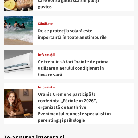
care vor să gătească simplu și
gustos
Sănătate
De ce protecția solară este
importantă în toate anotimpurile
Informații
Ce trebuie să faci înainte de prima
utilizare a aerului condiționat în
fiecare vară
Informații
Urania Cremene participă la
conferința „Părinte în 2026”,
organizată de Emthrive.
Evenimentul reunește specialiști în
parenting și psihologie
Te-ar putea interesa și..