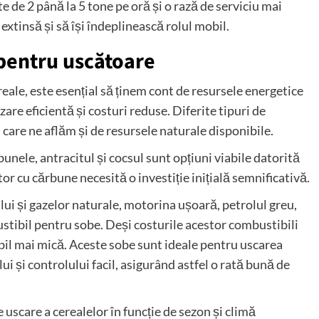
e de 2 până la 5 tone pe oră și o rază de serviciu mai
extinsă și să își îndeplinească rolul mobil.
 pentru uscătoare
ale, este esențial să ținem cont de resursele energetice
izare eficientă și costuri reduse. Diferite tipuri de
n care ne aflăm și de resursele naturale disponibile.
nele, antracitul și cocsul sunt opțiuni viabile datorită
r cu cărbune necesită o investiție inițială semnificativă.
ului și gazelor naturale, motorina ușoară, petrolul greu,
stibil pentru sobe. Deși costurile acestor combustibili
abil mai mică. Aceste sobe sunt ideale pentru uscarea
ui și controlului facil, asigurând astfel o rată bună de
 uscare a cerealelor în funcție de sezon și climă