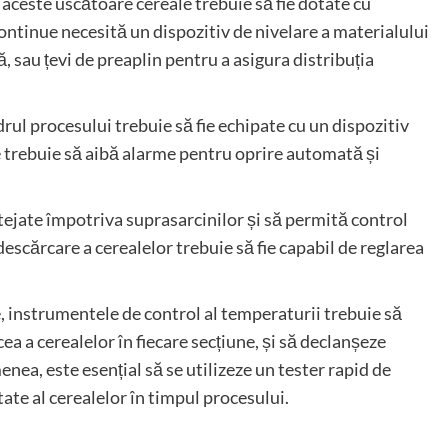
, aceste uscătoare cereale trebuie să fie dotate cu
ntinue necesită un dispozitiv de nivelare a materialului
ă, sau țevi de preaplin pentru a asigura distribuția
l procesului trebuie să fie echipate cu un dispozitiv
le trebuie să aibă alarme pentru oprire automată și
tejate împotriva suprasarcinilor și să permită control
escărcare a cerealelor trebuie să fie capabil de reglarea
, instrumentele de control al temperaturii trebuie să
cea a cerealelor în fiecare secțiune, și să declanșeze
ea, este esențial să se utilizeze un tester rapid de
ate al cerealelor în timpul procesului.