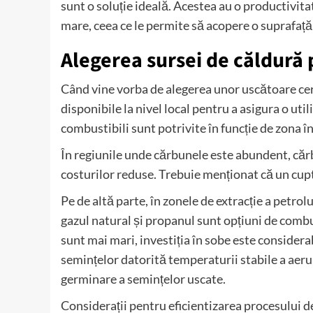
sunt o soluție ideală. Acestea au o productivitat
mare, ceea ce le permite să acopere o suprafață 
Alegerea sursei de căldură
Când vine vorba de alegerea unor uscătoare cere
disponibile la nivel local pentru a asigura o util
combustibili sunt potrivite în funcție de zona î
În regiunile unde cărbunele este abundent, cărbu
costurilor reduse. Trebuie menționat că un cupto
Pe de altă parte, în zonele de extracție a petrol
gazul natural și propanul sunt opțiuni de combu
sunt mai mari, investiția în sobe este consider
semințelor datorită temperaturii stabile a aerul
germinare a semințelor uscate.
Considerații pentru eficientizarea procesului de