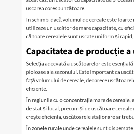
uscarea corespunzătoare.
În schimb, dacă volumul de cereale este foarte
utilizeze un uscător de mare capacitate, cu efici
că toate cerealele sunt uscate uniform și rapid
Capacitatea de producție a 
Selecția adecvată a uscătoarelor este esențială p
ploioase ale sezonului. Este important ca uscăt
față volumului de cereale, deoarece uscătoarel
eficiente.
În regiunile cu o concentrație mare de cereale, 
de stat și local, precum și de uscătoare cereale 
crește eficiența, uscătoarele staționare ar trebu
În zonele rurale unde cerealele sunt dispersate