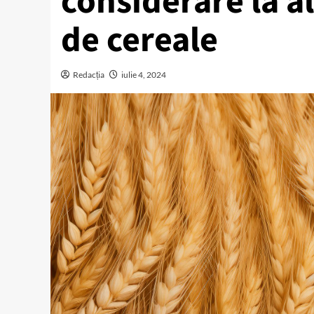
considerare la a
de cereale
Redacția
iulie 4, 2024