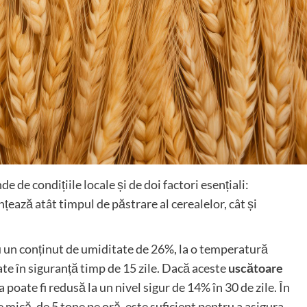
 de condițiile locale și de doi factori esențiali:
nțează atât timpul de păstrare al cerealelor, cât și
un conținut de umiditate de 26%, la o temperatură
te în siguranță timp de 15 zile. Dacă aceste
uscătoare
poate fi redusă la un nivel sigur de 14% în 30 de zile. În
 mică, de 5 tone pe oră, este suficient pentru a asigura