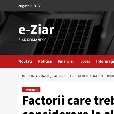
Skip
august 9, 2026
to
content
e-Ziar
ZIAR ROMÂNESC
Noutăți
Politică
Financiar
Local
Informații
HOME
INFORMAȚII
FACTORII CARE TREBUIE LUAȚI ÎN CONS
Informații
Factorii care tre