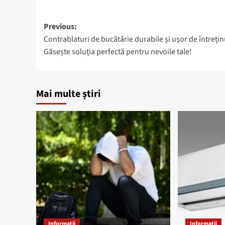
Post
Previous:
Contrablaturi de bucătărie durabile și ușor de întrețin
navigation
Găsește soluția perfectă pentru nevoile tale!
Mai multe știri
Informații
Informații