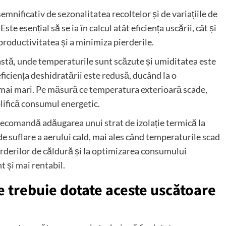
emnificativ de sezonalitatea recoltelor și de variațiile de
te esențial să se ia în calcul atât eficiența uscării, cât și
productivitatea și a minimiza pierderile.
astă, unde temperaturile sunt scăzute și umiditatea este
, eficiența deshidratării este redusă, ducând la o
e mai mari. Pe măsură ce temperatura exterioară scade,
lifică consumul energetic.
recomandă adăugarea unui strat de izolație termică la
 de suflare a aerului cald, mai ales când temperaturile scad
rderilor de căldură și la optimizarea consumului
t și mai rentabil.
e trebuie dotate aceste uscătoare