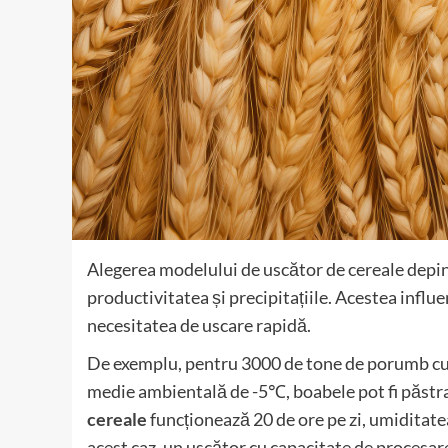
Alegerea modelului de uscător de cereale depinde
productivitatea și precipitațiile. Acestea influe
necesitatea de uscare rapidă.
De exemplu, pentru 3000 de tone de porumb cu 
medie ambientală de -5℃, boabele pot fi păstra
cereale
funcționează 20 de ore pe zi, umiditatea 
acest caz, un uscător cu capacitate de procesare