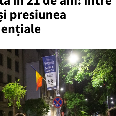
ă în 21 de ani: între
 și presiunea
dențiale