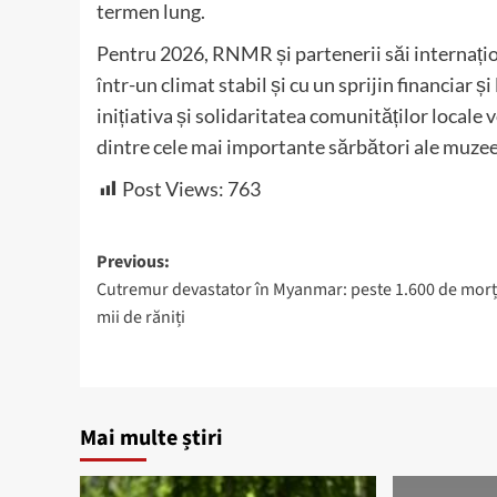
termen lung.
Pentru 2026, RNMR și partenerii săi internațio
într-un climat stabil și cu un sprijin financiar 
inițiativa și solidaritatea comunităților locale 
dintre cele mai importante sărbători ale muze
Post Views:
763
Post
Previous:
Cutremur devastator în Myanmar: peste 1.600 de morți
navigation
mii de răniți
Mai multe știri