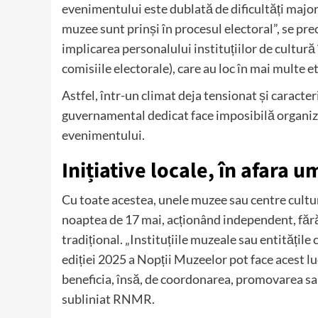
evenimentului este dublată de dificultăți majore
muzee sunt prinși în procesul electoral”, se prec
implicarea personalului instituțiilor de cultură
comisiile electorale), care au loc în mai multe 
Astfel, într-un climat deja tensionat și caracter
guvernamental dedicat face imposibilă organiza
evenimentului.
Inițiative locale, în afara 
Cu toate acestea, unele muzee sau centre cultura
noaptea de 17 mai, acționând independent, fără
tradițional. „Instituțiile muzeale sau entitățile
ediției 2025 a Nopții Muzeelor pot face acest l
beneficia, însă, de coordonarea, promovarea sau
subliniat RNMR.