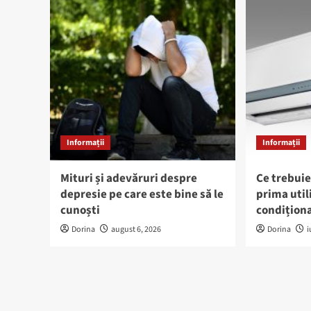
Informații
Informații
Mituri și adevăruri despre
Ce trebuie
depresie pe care este bine să le
prima util
cunoști
condiționa
Dorina
august 6, 2026
Dorina
i