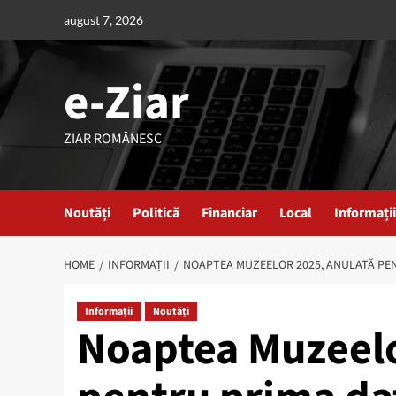
Skip
august 7, 2026
to
content
e-Ziar
ZIAR ROMÂNESC
Noutăți
Politică
Financiar
Local
Informații
HOME
INFORMAȚII
NOAPTEA MUZEELOR 2025, ANULATĂ PENT
Informații
Noutăți
Noaptea Muzeelo