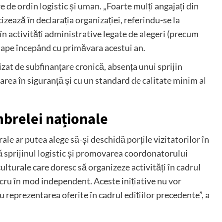
 de ordin logistic și uman. „Foarte mulți angajați din
izează în declarația organizației, referindu-se la
 în activități administrative legate de alegeri (precum
etape începând cu primăvara acestui an.
izat de subfinanțare cronică, absența unui sprijin
rea în siguranță și cu un standard de calitate minim al
umbrelei naționale
le ar putea alege să-și deschidă porțile vizitatorilor în
 sprijinul logistic și promovarea coordonatorului
 culturale care doresc să organizeze activități în cadrul
ucru în mod independent. Aceste inițiative nu vor
 reprezentarea oferite în cadrul edițiilor precedente”, a