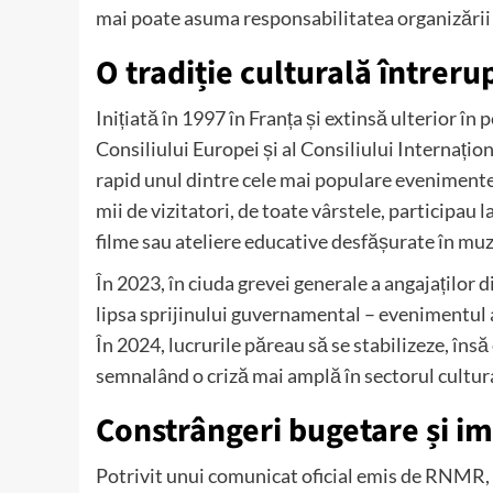
mai poate asuma responsabilitatea organizării e
O tradiție culturală întreru
Inițiată în 1997 în Franța și extinsă ulterior î
Consiliului Europei și al Consiliului Internaț
rapid unul dintre cele mai populare evenimente 
mii de vizitatori, de toate vârstele, participau l
filme sau ateliere educative desfășurate în muzee
În 2023, în ciuda grevei generale a angajaților 
lipsa sprijinului guvernamental – evenimentul a
În 2024, lucrurile păreau să se stabilizeze, în
semnalând o criză mai amplă în sectorul cultur
Constrângeri bugetare și im
Potrivit unui comunicat oficial emis de RNMR, l