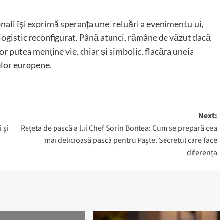
nali își exprimă speranța unei reluări a evenimentului,
și logistic reconfigurat. Până atunci, rămâne de văzut dacă
vor putea menține vie, chiar și simbolic, flacăra uneia
elor europene.
Next:
 și
Rețeta de pască a lui Chef Sorin Bontea: Cum se prepară cea
mai delicioasă pască pentru Paște. Secretul care face
diferența