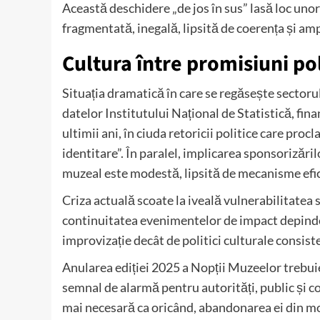
Această deschidere „de jos în sus” lasă loc unor
fragmentată, inegală, lipsită de coerența și am
Cultura între promisiuni poli
Situația dramatică în care se regăsește sectoru
datelor Institutului Național de Statistică, fin
ultimii ani, în ciuda retoricii politice care pro
identitare”. În paralel, implicarea sponsorizăril
muzeal este modestă, lipsită de mecanisme efic
Criza actuală scoate la iveală vulnerabilitatea
continuitatea evenimentelor de impact depinde
improvizație decât de politici culturale consist
Anularea ediției 2025 a Nopții Muzeelor trebuie 
semnal de alarmă pentru autorități, public și c
mai necesară ca oricând, abandonarea ei din mo