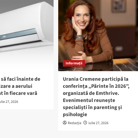
Informații
 să faci înainte de
Urania Cremene participă la
izare a aerului
conferința „Părinte în 2026”,
t în fiecare vară
organizată de Emthrive.
Evenimentul reunește
ulie 27, 2026
specialiști în parenting și
psihologie
Redacția
iulie 27, 2026