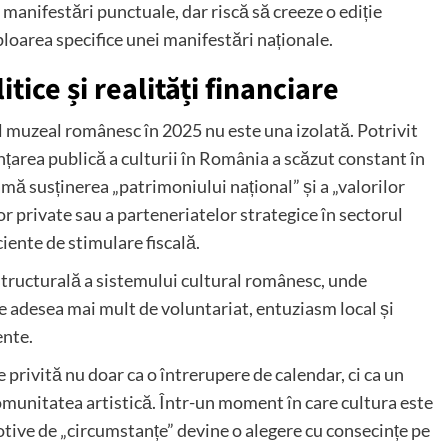
 manifestări punctuale, dar riscă să creeze o ediție
ploarea specifice unei manifestări naționale.
tice și realități financiare
l muzeal românesc în 2025 nu este una izolată. Potrivit
anțarea publică a culturii în România a scăzut constant în
clamă susținerea „patrimoniului național” și a „valorilor
or private sau a parteneriatelor strategice în sectorul
iente de stimulare fiscală.
 structurală a sistemului cultural românesc, unde
 adesea mai mult de voluntariat, entuziasm local și
ente.
privită nu doar ca o întrerupere de calendar, ci ca un
omunitatea artistică. Într-un moment în care cultura este
tive de „circumstanțe” devine o alegere cu consecințe pe