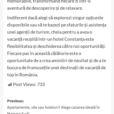
memorabile, transformând fiecare zi într-o
aventură de descoperire și de relaxare.
Indiferent dacă alegi să explorezi singur opțiunile
disponibile sau să te bazezi pe sfaturile și asistența
unei agenții de turism, cheia pentru a avea o
vacanță reușită într-un hotel Constanța este
flexibilitatea și deschiderea către noi oportunități.
Fiecare pas în această călătorie este o
oportunitate de a crea amintiri de neuitat și de a te
bucura de frumusețile unei destinații de vacanță de
top în România.
Post Views:
733
Post
Previous:
Apartamente, vile sau hoteluri? Alege cazarea ideală în
navigation
Mamaia Sud!