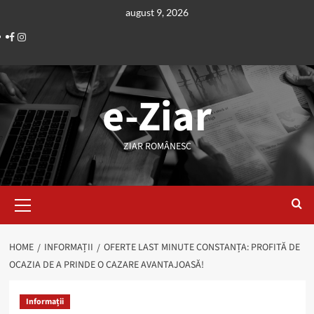
Skip
august 9, 2026
to
Facebook
Instagram
content
e-Ziar
ZIAR ROMÂNESC
Primary
Menu
HOME
INFORMAȚII
OFERTE LAST MINUTE CONSTANȚA: PROFITĂ DE
OCAZIA DE A PRINDE O CAZARE AVANTAJOASĂ!
Informații