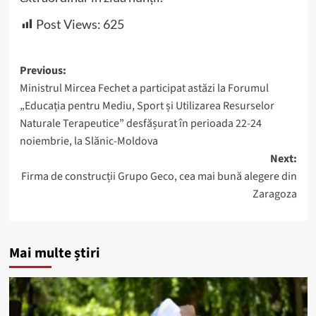
Post Views:
625
Post
Previous:
Ministrul Mircea Fechet a participat astăzi la Forumul
navigation
„Educația pentru Mediu, Sport și Utilizarea Resurselor
Naturale Terapeutice” desfășurat în perioada 22-24
noiembrie, la Slănic-Moldova
Next:
Firma de construcții Grupo Geco, cea mai bună alegere din
Zaragoza
Mai multe știri