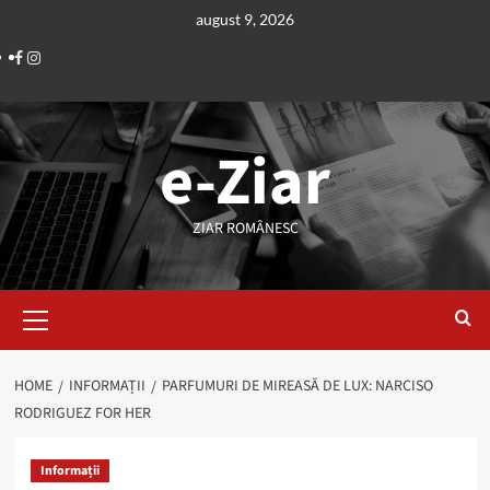
Skip
august 9, 2026
to
Facebook
Instagram
content
e-Ziar
ZIAR ROMÂNESC
Primary
Menu
HOME
INFORMAȚII
PARFUMURI DE MIREASĂ DE LUX: NARCISO
RODRIGUEZ FOR HER
Informații