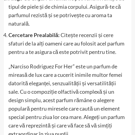
tipul de piele și de chimia corpului. Asigură-te că
parfumul rezistă și se potrivește cu aroma ta
naturală.
Cercetare Prealabilă:
Citește recenzii și cere
sfaturi de la alți oameni care au folosit acel parfum
pentru a te asigura că este potrivit pentru tine.
„Narciso Rodriguez For Her” este un parfum de
mireasă de lux care a cucerit inimile multor femei
datorită eleganței, senzualității și versatilității
sale. Cu o compoziție olfactivă complexă și un
design simplu, acest parfum rămâne o alegere
populară pentru miresele care caută un element
special pentru ziua lor cea mare. Alegeți un parfum
care vă reprezintă și care vă face să vă simțiți
extraordinar în ziua nunții.