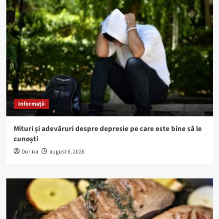
Informații
Mituri și adevăruri despre depresie pe care este bine să le
cunoști
Dorina
august 6, 2026