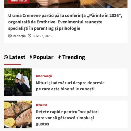
Informații
Urania Cremene participă la conferința „Părinte în 2026”,
organizată de Emthrive. Evenimentul reunește
specialiști în parenting și psihologie
Redacția
iulie 27, 2026
Latest
Popular
Trending
Informații
Mituri și adevăruri despre depresie
pe care este bine să le cunoști
Diverse
Rețete rapide pentru începători
care vor să gătească simplu și
gustos