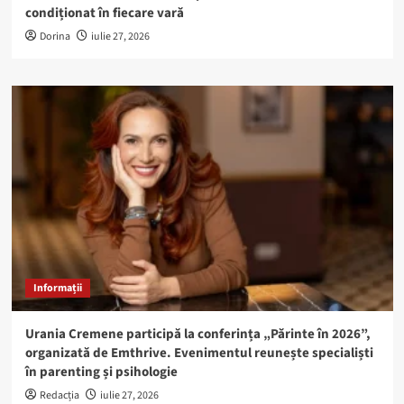
condiționat în fiecare vară
Dorina
iulie 27, 2026
Informații
Urania Cremene participă la conferința „Părinte în 2026”,
organizată de Emthrive. Evenimentul reunește specialiști
în parenting și psihologie
Redacția
iulie 27, 2026