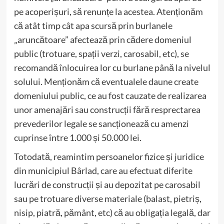
pe acoperișuri, să renunțe la acestea. Atenționăm
că atât timp cât apa scursă prin burlanele
„aruncătoare” afectează prin cădere domeniul
public (trotuare, spații verzi, carosabil, etc), se
recomandă înlocuirea lor cu burlane până la nivelul
solului. Menționăm că eventualele daune create
domeniului public, ce au fost cauzate de realizarea
unor amenajări sau construcții fără resprectarea
prevederilor legale se sancționează cu amenzi
cuprinse între 1.000 și 50.000 lei.
Totodată, reamintim persoanelor fizice și juridice
din municipiul Bârlad, care au efectuat diferite
lucrări de construcții și au depozitat pe carosabil
sau pe trotuare diverse materiale (balast, pietriș,
nisip, piatră, pământ, etc) că au obligația legală, dar