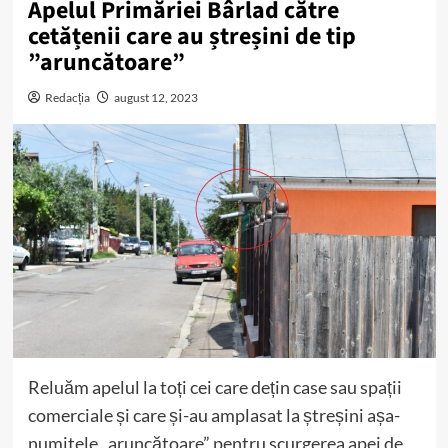
Apelul Primăriei Bârlad către
cetățenii care au ștreșini de tip
”aruncătoare”
Redacția
august 12, 2023
Reluăm apelul la toți cei care dețin case sau spații
comerciale și care și-au amplasat la ștreșini așa-
numitele „aruncătoare” pentru scurgerea apei de