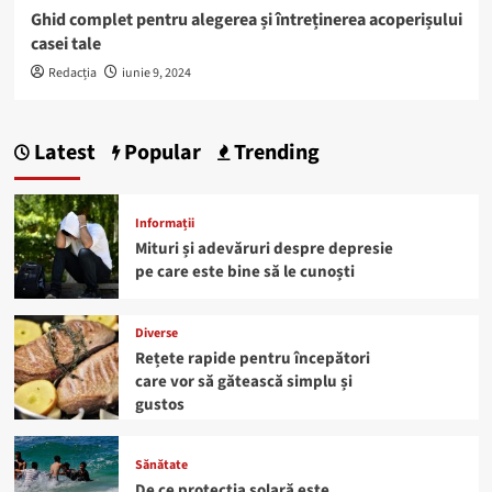
Ghid complet pentru alegerea și întreținerea acoperișului
casei tale
Redacția
iunie 9, 2024
Latest
Popular
Trending
Informații
Mituri și adevăruri despre depresie
pe care este bine să le cunoști
Diverse
Rețete rapide pentru începători
care vor să gătească simplu și
gustos
Sănătate
De ce protecția solară este