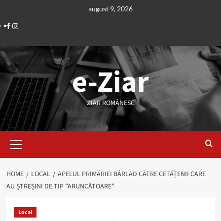
Skip
august 9, 2026
to
Facebook
Instagram
content
e-Ziar
ZIAR ROMÂNESC
Primary
Menu
HOME
LOCAL
APELUL PRIMĂRIEI BÂRLAD CĂTRE CETĂȚENII CARE
AU ȘTREȘINI DE TIP ”ARUNCĂTOARE”
Local