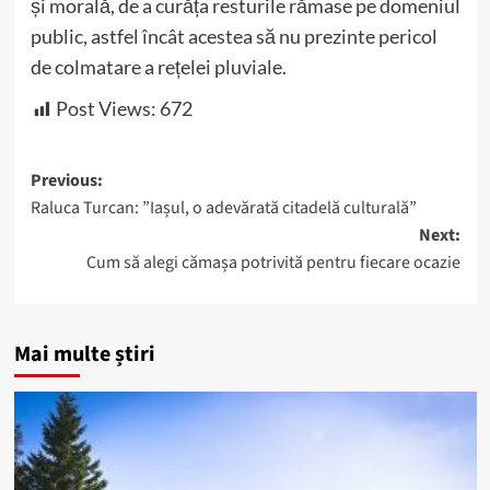
și morală, de a curăța resturile rămase pe domeniul
public, astfel încât acestea să nu prezinte pericol
de colmatare a rețelei pluviale.
Post Views:
672
Post
Previous:
Raluca Turcan: ”Iașul, o adevărată citadelă culturală”
navigation
Next:
Cum să alegi cămașa potrivită pentru fiecare ocazie
Mai multe știri