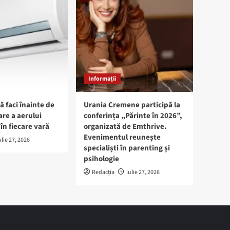
Informații
ă faci înainte de
Urania Cremene participă la
are a aerului
conferința „Părinte în 2026”,
în fiecare vară
organizată de Emthrive.
Evenimentul reunește
ulie 27, 2026
specialiști în parenting și
psihologie
Redacția
iulie 27, 2026