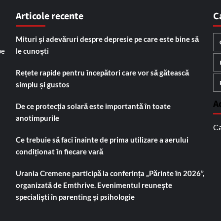
Articole recente
C
Mituri și adevăruri despre depresie pe care este bine să
pe
le cunoști
Rețete rapide pentru începători care vor să gătească
simplu și gustos
A
De ce protecția solară este importantă în toate
anotimpurile
Ca
Ce trebuie să faci înainte de prima utilizare a aerului
condiționat în fiecare vară
Urania Cremene participă la conferința „Părinte în 2026”,
organizată de Emthrive. Evenimentul reunește
specialiști în parenting și psihologie