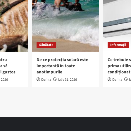
Sănătate
Informații
ntru
De ce protecția solară este
Ce trebuie s
r să
importantă în toate
prima utiliz
i gustos
anotimpurile
condiționat 
, 2026
Dorina
iulie 31, 2026
Dorina
i