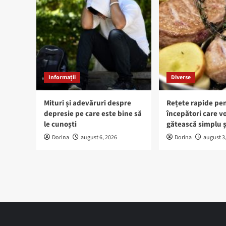
Informații
Diverse
Mituri și adevăruri despre
Rețete rapide pe
depresie pe care este bine să
începători care vo
le cunoști
gătească simplu ș
Dorina
august 6, 2026
Dorina
august 3