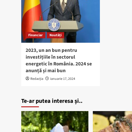
Financiar
Noutăți
2023, un an bun pentru
investițiile în sectorul
energetic în România. 2024 se
anunță și mai bun
Redacția
ianuarie 17, 2024
Te-ar putea interesa și..