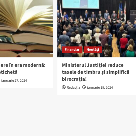
Financiar
Noutăți
ere în era modernă:
Ministerul Justiției reduce
etichetă
taxele de timbru și simplifică
birocrația!
ianuarie 27, 2024
Redacția
ianuarie 19, 2024