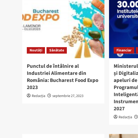
Noutăți
Sănătate
Financiar
Punctul de întâlnire al
Ministerul
Industriei Alimentare din
și Digitali
România: Bucharest Food Expo
apeluri de
2023
Programul
Inteligentă
Redacția
septembrie 27, 2023
Instrumen
2027
Redacția