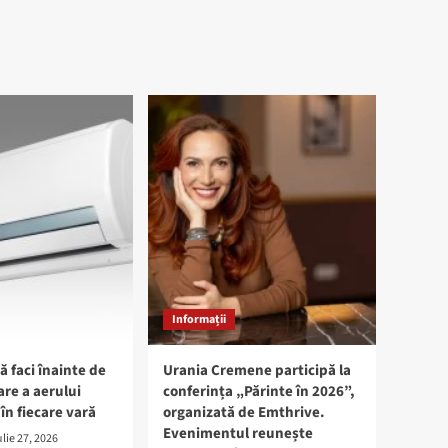
Informații
ă faci înainte de
Urania Cremene participă la
are a aerului
conferința „Părinte în 2026”,
în fiecare vară
organizată de Emthrive.
Evenimentul reunește
ulie 27, 2026