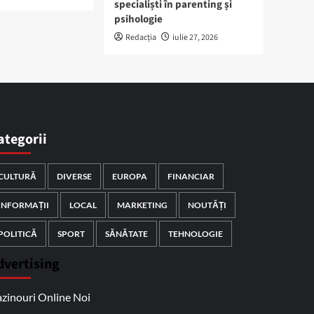
specialiști în parenting și
psihologie
Redacția
iulie 27, 2026
ategorii
CULTURĂ
DIVERSE
EUROPA
FINANCIAR
INFORMAȚII
LOCAL
MARKETING
NOUTĂȚI
POLITICĂ
SPORT
SĂNĂTATE
TEHNOLOGIE
dvertising
zinouri Online Noi