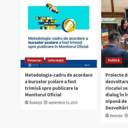
Financiar
Informații
Politică
Metodologia-cadru de acordare
Proiecte d
a burselor școlare a fost
dezvoltare
trimisă spre publicare la
riscului s
Monitorul Oficial
dialog în 
niponă de 
Redacția
septembrie 15, 2023
Dezvoltări
Redacția