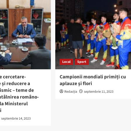
Local
Sport
e cercetare-
Campionii mondiali primiți cu
 și reducere a
aplauze și flori
eismic – teme de
Redacția
septembrie 11, 2023
întâlnirea româno-
la Ministerul
i
septembrie 14, 2023