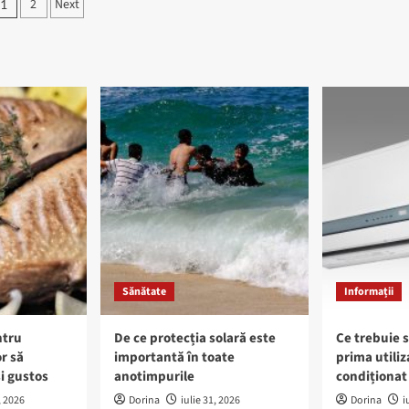
Paginație
2
Next
1
articole
Sănătate
Informații
ntru
De ce protecția solară este
Ce trebuie s
r să
importantă în toate
prima utiliz
i gustos
anotimpurile
condiționat 
, 2026
Dorina
iulie 31, 2026
Dorina
i