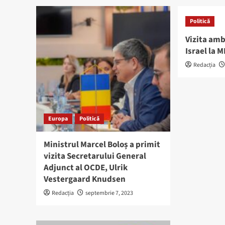
Politică
Vizita amb
Israel la 
Redacția
Europa
Politică
Ministrul Marcel Boloș a primit
vizita Secretarului General
Adjunct al OCDE, Ulrik
Vestergaard Knudsen
Redacția
septembrie 7, 2023