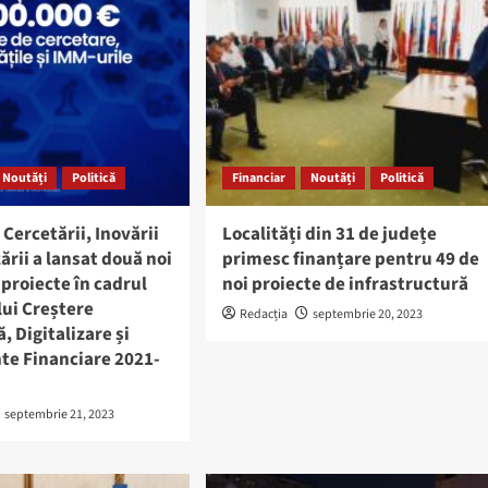
Noutăți
Politică
Financiar
Noutăți
Politică
 Cercetării, Inovării
Localități din 31 de județe
zării a lansat două noi
primesc finanțare pentru 49 de
 proiecte în cadrul
noi proiecte de infrastructură
ui Creștere
Redacția
septembrie 20, 2023
, Digitalizare și
te Financiare 2021-
septembrie 21, 2023