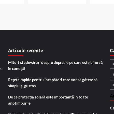
Articole recente
C
Mituri și adevăruri despre depresie pe care este bine să
pe
le cunoști
Rețete rapide pentru începători care vor să gătească
simplu și gustos
A
De ce protecția solară este importantă în toate
anotimpurile
Ca