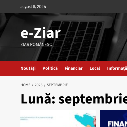
Skip
august 8, 2026
to
content
e-Ziar
ZIAR ROMÂNESC
Noutăți
Politică
Financiar
Local
Informații
HOME
2023
SEPTEMBRIE
Lună:
septembri