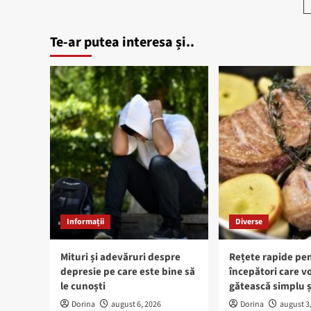
Te-ar putea interesa și..
Informații
Diverse
Mituri și adevăruri despre
Rețete rapide pe
depresie pe care este bine să
începători care vo
le cunoști
gătească simplu ș
Dorina
august 6, 2026
Dorina
august 3