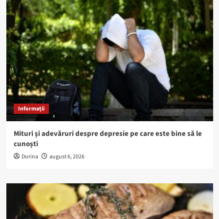
Informații
Mituri și adevăruri despre depresie pe care este bine să le
cunoști
Dorina
august 6, 2026