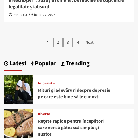
prescripției”: Justiția română, pe muchie de cuțit între
legalitate și absurd
Redacția
iunie 27, 2025
Paginație
2
3
4
Next
1
articole
Latest
Popular
Trending
Informații
Mituri și adevăruri despre depresie
pe care este bine să le cunoști
Diverse
Rețete rapide pentru începători
care vor să gătească simplu și
gustos