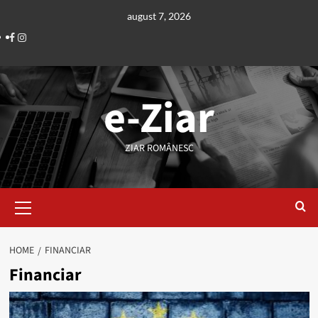
Skip
august 7, 2026
to
Facebook
Instagram
content
e-Ziar
ZIAR ROMÂNESC
Primary
Menu
HOME
FINANCIAR
Financiar