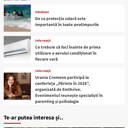
Sănătate
De ce protecția solară este
importantă în toate anotimpurile
Informații
Ce trebuie să faci înainte de prima
utilizare a aerului condiționat în
fiecare vară
Informații
Urania Cremene participă la
conferința „Părinte în 2026”,
organizată de Emthrive.
Evenimentul reunește specialiști în
parenting și psihologie
Te-ar putea interesa și..