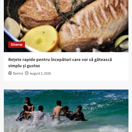
Diverse
Rețete rapide pentru începători care vor să gătească
simplu și gustos
Dorina
august 3, 2026