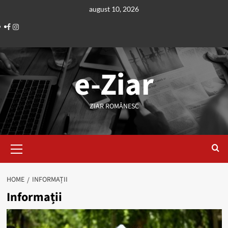
Skip
august 10, 2026
to
Facebook
Instagram
content
e-Ziar
ZIAR ROMÂNESC
Primary
Menu
HOME
INFORMAȚII
Informații