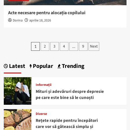
Acte necesare pentru alocația copilului
Dorina
aprilie 18, 2026
Paginație
2
3
4
9
Next
1
…
articole
Latest
Popular
Trending
Informații
Mituri și adevăruri despre depresie
pe care este bine să le cunoști
Diverse
Rețete rapide pentru începători
care vor să gătească simplu și