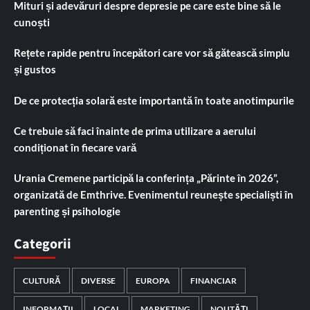
Mituri și adevăruri despre depresie pe care este bine să le
cunoști
Rețete rapide pentru începători care vor să gătească simplu
și gustos
De ce protecția solară este importantă în toate anotimpurile
Ce trebuie să faci înainte de prima utilizare a aerului
condiționat în fiecare vară
Urania Cremene participă la conferința „Părinte în 2026”,
organizată de Emthrive. Evenimentul reunește specialiști în
parenting și psihologie
Categorii
CULTURĂ
DIVERSE
EUROPA
FINANCIAR
INFORMAȚII
LOCAL
MARKETING
NOUTĂȚI