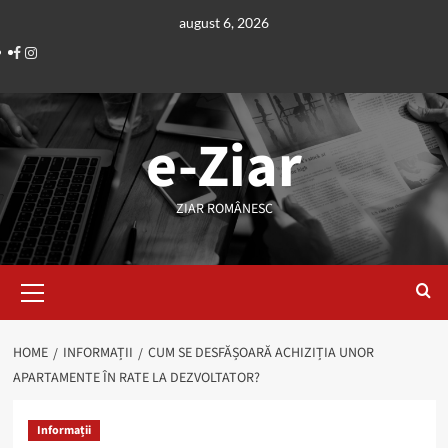
Skip
august 6, 2026
to
Facebook
Instagram
content
e-Ziar
ZIAR ROMÂNESC
Primary
Menu
HOME
INFORMAȚII
CUM SE DESFĂȘOARĂ ACHIZIȚIA UNOR
APARTAMENTE ÎN RATE LA DEZVOLTATOR?
Informații