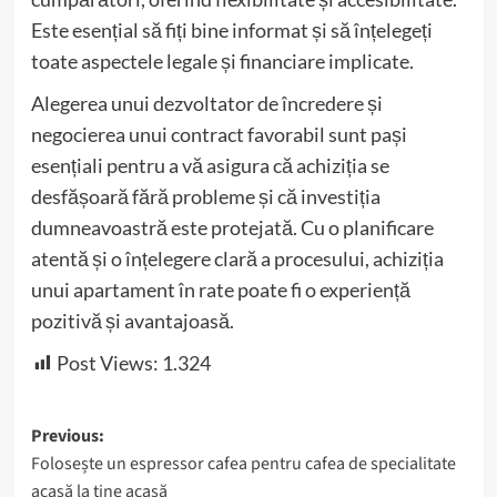
Este esențial să fiți bine informat și să înțelegeți
toate aspectele legale și financiare implicate.
Alegerea unui dezvoltator de încredere și
negocierea unui contract favorabil sunt pași
esențiali pentru a vă asigura că achiziția se
desfășoară fără probleme și că investiția
dumneavoastră este protejată. Cu o planificare
atentă și o înțelegere clară a procesului, achiziția
unui apartament în rate poate fi o experiență
pozitivă și avantajoasă.
Post Views:
1.324
Post
Previous:
Folosește un espressor cafea pentru cafea de specialitate
navigation
acasă la tine acasă