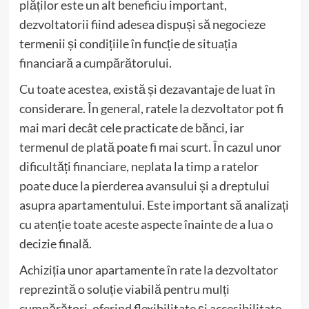
plăților este un alt beneficiu important,
dezvoltatorii fiind adesea dispuși să negocieze
termenii și condițiile în funcție de situația
financiară a cumpărătorului.
Cu toate acestea, există și dezavantaje de luat în
considerare. În general, ratele la dezvoltator pot fi
mai mari decât cele practicate de bănci, iar
termenul de plată poate fi mai scurt. În cazul unor
dificultăți financiare, neplata la timp a ratelor
poate duce la pierderea avansului și a dreptului
asupra apartamentului. Este important să analizați
cu atenție toate aceste aspecte înainte de a lua o
decizie finală.
Achiziția unor apartamente în rate la dezvoltator
reprezintă o soluție viabilă pentru mulți
cumpărători, oferind flexibilitate și accesibilitate.