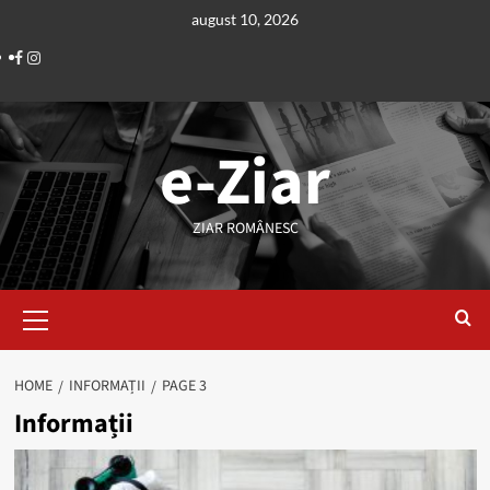
Skip
august 10, 2026
to
Facebook
Instagram
content
e-Ziar
ZIAR ROMÂNESC
Primary
Menu
HOME
INFORMAȚII
PAGE 3
Informații