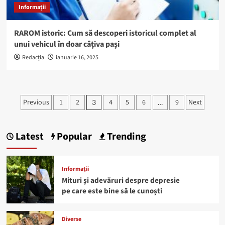
Informații
RAROM istoric: Cum să descoperi istoricul complet al
unui vehicul în doar câțiva pași
Redacția
ianuarie 16, 2025
Paginație
Previous
1
2
4
5
6
9
Next
3
…
articole
Latest
Popular
Trending
Informații
Mituri și adevăruri despre depresie
pe care este bine să le cunoști
Diverse