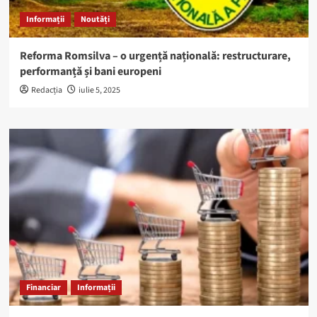
Informații
Noutăți
Reforma Romsilva – o urgență națională: restructurare,
performanță și bani europeni
Redacția
iulie 5, 2025
Financiar
Informații