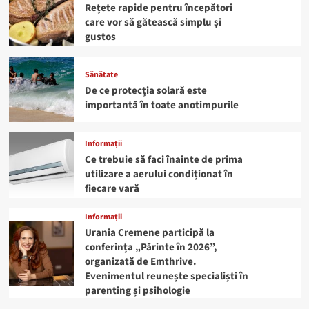
Rețete rapide pentru începători
care vor să gătească simplu și
gustos
Sănătate
De ce protecția solară este
importantă în toate anotimpurile
Informații
Ce trebuie să faci înainte de prima
utilizare a aerului condiționat în
fiecare vară
Informații
Urania Cremene participă la
conferința „Părinte în 2026”,
organizată de Emthrive.
Evenimentul reunește specialiști în
parenting și psihologie