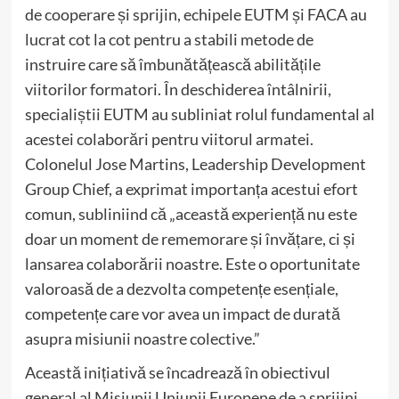
de cooperare și sprijin, echipele EUTM și FACA au
lucrat cot la cot pentru a stabili metode de
instruire care să îmbunătățească abilitățile
viitorilor formatori. În deschiderea întâlnirii,
specialiștii EUTM au subliniat rolul fundamental al
acestei colaborări pentru viitorul armatei.
Colonelul Jose Martins, Leadership Development
Group Chief, a exprimat importanța acestui efort
comun, subliniind că „această experiență nu este
doar un moment de rememorare și învățare, ci și
lansarea colaborării noastre. Este o oportunitate
valoroasă de a dezvolta competențe esențiale,
competențe care vor avea un impact de durată
asupra misiunii noastre colective.”
Această inițiativă se încadrează în obiectivul
general al Misiunii Uniunii Europene de a sprijini