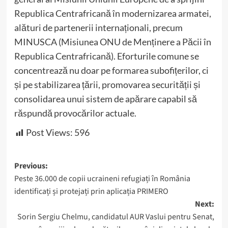
Republica Centrafricană în modernizarea armatei,
alături de partenerii internaționali, precum
MINUSCA (Misiunea ONU de Menținere a Păcii în
Republica Centrafricană). Eforturile comune se
concentrează nu doar pe formarea subofițerilor, ci
și pe stabilizarea țării, promovarea securității și
consolidarea unui sistem de apărare capabil să
răspundă provocărilor actuale.
Post Views:
596
Post
Previous:
Peste 36.000 de copii ucraineni refugiați în România
navigation
identificați și protejați prin aplicația PRIMERO
Next:
Sorin Sergiu Chelmu, candidatul AUR Vaslui pentru Senat,