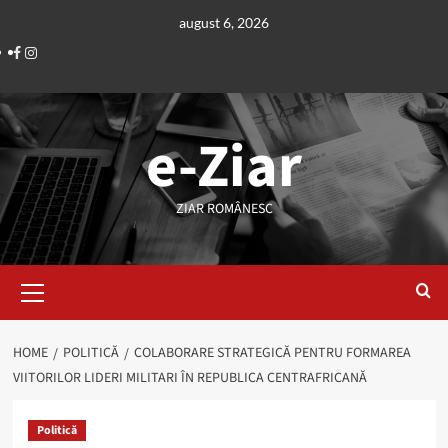
Skip
august 6, 2026
to
Facebook
Instagram
content
e-Ziar
ZIAR ROMÂNESC
Primary
Menu
HOME
POLITICĂ
COLABORARE STRATEGICĂ PENTRU FORMAREA
VIITORILOR LIDERI MILITARI ÎN REPUBLICA CENTRAFRICANĂ
Politică