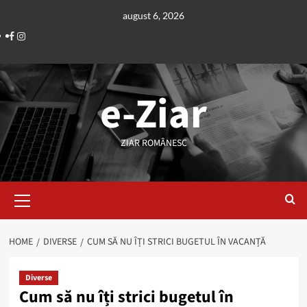
Skip
august 6, 2026
to
Facebook
Instagram
content
e-Ziar
ZIAR ROMÂNESC
Primary
Menu
HOME
DIVERSE
CUM SĂ NU ÎȚI STRICI BUGETUL ÎN VACANȚĂ
Diverse
Cum să nu îți strici bugetul în