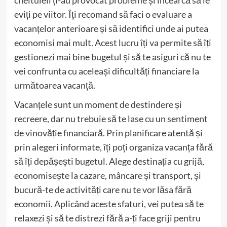
cheltuieli ți-au provocat probleme și încearcă să le
eviți pe viitor. Îți recomand să faci o evaluare a
vacanțelor anterioare și să identifici unde ai putea
economisi mai mult. Acest lucru îți va permite să îți
gestionezi mai bine bugetul și să te asiguri că nu te
vei confrunta cu aceleași dificultăți financiare la
următoarea vacanță.
Vacanțele sunt un moment de destindere și
recreere, dar nu trebuie să te lase cu un sentiment
de vinovăție financiară. Prin planificare atentă și
prin alegeri informate, îți poți organiza vacanța fără
să îți depășești bugetul. Alege destinația cu grijă,
economisește la cazare, mâncare și transport, și
bucură-te de activități care nu te vor lăsa fără
economii. Aplicând aceste sfaturi, vei putea să te
relaxezi și să te distrezi fără a-ți face griji pentru