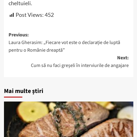
cheltuieli.
Post Views:
452
Post
Previous:
Laura Gherasim: „Fiecare vot este o declarație de luptă
navigation
pentru o Românie dreaptă”
Next:
Cum să nu faci greșeli în interviurile de angajare
Mai multe știri