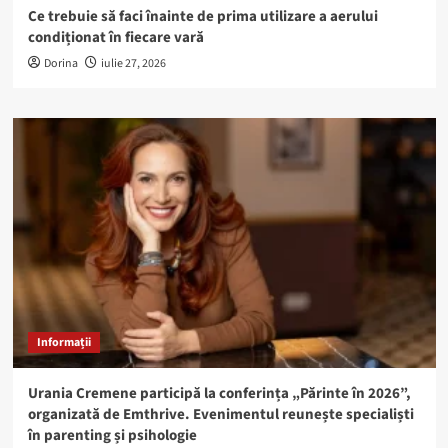
Ce trebuie să faci înainte de prima utilizare a aerului
condiționat în fiecare vară
Dorina
iulie 27, 2026
Informații
Urania Cremene participă la conferința „Părinte în 2026”,
organizată de Emthrive. Evenimentul reunește specialiști
în parenting și psihologie