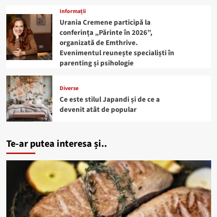
Informații
Urania Cremene participă la
conferința „Părinte în 2026”,
organizată de Emthrive.
Evenimentul reunește specialiști în
parenting și psihologie
Diverse
Ce este stilul Japandi și de ce a
devenit atât de popular
Te-ar putea interesa și..