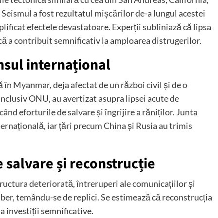
Seismul a fost rezultatul mișcărilor de-a lungul acestei
plificat efectele devastatoare.
Experții subliniază că lipsa
ă a contribuit semnificativ la amploarea distrugerilor.
nsul internațional
în Myanmar, deja afectat de un război civil și de o
 inclusiv ONU, au avertizat asupra lipsei acute de
 eforturile de salvare și îngrijire a răniților.
Junta
nternațională, iar țări precum China și Rusia au trimis
 salvare și reconstrucție
ructura deteriorată, întreruperi ale comunicațiilor și
ber, temându-se de replici.
Se estimează că reconstrucția
a investiții semnificative.