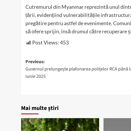
Cutremurul din Myanmar reprezintă unul dintre 
țării, evidențiind vulnerabilitățile infrastructu
pregătire pentru astfel de evenimente.
Comunit
să ofere sprijin, însă drumul către recuperare și r
Post Views:
453
Post
Previous:
Guvernul prelungește plafonarea polițelor RCA până l
navigation
iunie 2025
Mai multe știri