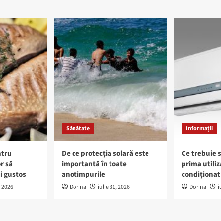
Sănătate
Informații
ntru
De ce protecția solară este
Ce trebuie s
r să
importantă în toate
prima utiliz
i gustos
anotimpurile
condiționat 
, 2026
Dorina
iulie 31, 2026
Dorina
i