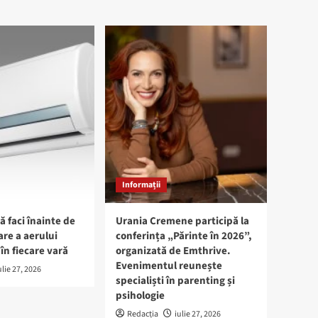
Informații
ă faci înainte de
Urania Cremene participă la
are a aerului
conferința „Părinte în 2026”,
în fiecare vară
organizată de Emthrive.
Evenimentul reunește
ulie 27, 2026
specialiști în parenting și
psihologie
Redacția
iulie 27, 2026