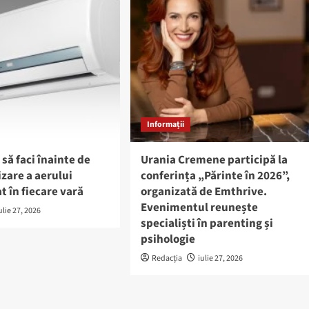
Informații
 să faci înainte de
Urania Cremene participă la
izare a aerului
conferința „Părinte în 2026”,
t în fiecare vară
organizată de Emthrive.
Evenimentul reunește
ulie 27, 2026
specialiști în parenting și
psihologie
Redacția
iulie 27, 2026