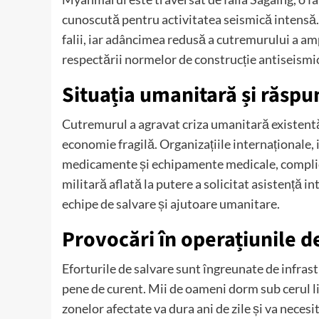
cunoscută pentru activitatea seismică intensă.
falii, iar adâncimea redusă a cutremurului a am
respectării normelor de construcție antiseismic
Situația umanitară și răspu
Cutremurul a agravat criza umanitară existentă 
economie fragilă.
Organizațiile internaționale,
medicamente și echipamente medicale, complicând
militară aflată la putere a solicitat asistență i
echipe de salvare și ajutoare umanitare.
​
Provocări în operațiunile de
Eforturile de salvare sunt îngreunate de infrast
pene de curent.
Mii de oameni dorm sub cerul li
zonelor afectate va dura ani de zile și va necesit