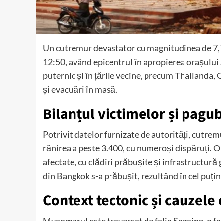
Un cutremur devastator cu magnitudinea de 7,7
12:50, având epicentrul în apropierea orașului
puternic și în țările vecine, precum Thailanda
și evacuări în masă.
Bilanțul victimelor și pagu
Potrivit datelor furnizate de autorități, cutre
rănirea a peste 3.400, cu numeroși dispăruți.
Or
afectate, cu clădiri prăbușite și infrastructură 
din Bangkok s-a prăbușit, rezultând în cel puțin 
Context tectonic și cauzele
Myanmarul este traversat de falia Sagaing, o fa