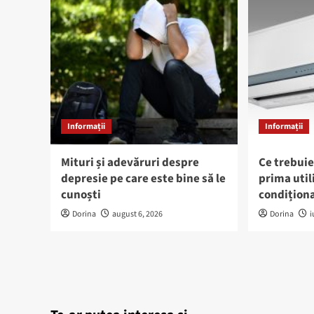
Informații
Informații
Mituri și adevăruri despre
Ce trebuie
depresie pe care este bine să le
prima util
cunoști
condiționa
Dorina
august 6, 2026
Dorina
i