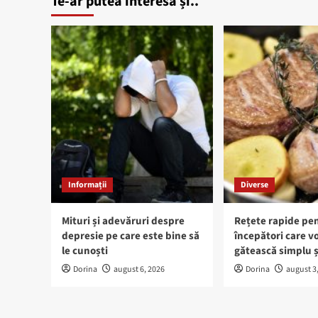
Te-ar putea interesa și..
Informații
Diverse
Mituri și adevăruri despre
Rețete rapide pe
depresie pe care este bine să
începători care vo
le cunoști
gătească simplu ș
Dorina
august 6, 2026
Dorina
august 3