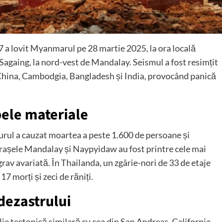
 a lovit Myanmarul pe 28 martie 2025, la ora locală
 Sagaing, la nord-vest de Mandalay.
Seismul a fost resimțit
, China, Cambodgia, Bangladesh și India, provocând panică
bele materiale
murul a cauzat moartea a peste 1.600 de persoane și
așele Mandalay și Naypyidaw au fost printre cele mai
grav avariată.
În Thailanda, un zgârie-nori de 33 de etaje
17 morți și zeci de răniți.
 dezastrului
lie tectonică similară cu cea din San Andreas, California,