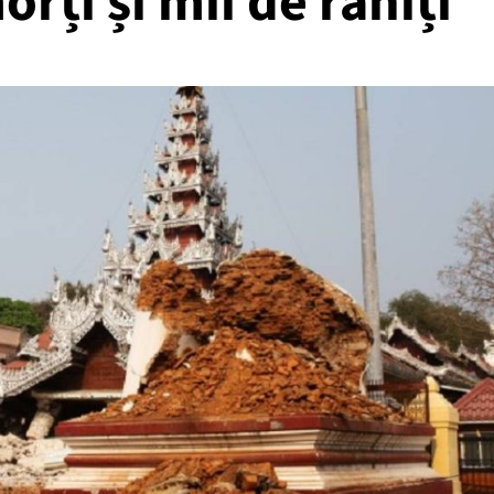
rți și mii de răniți