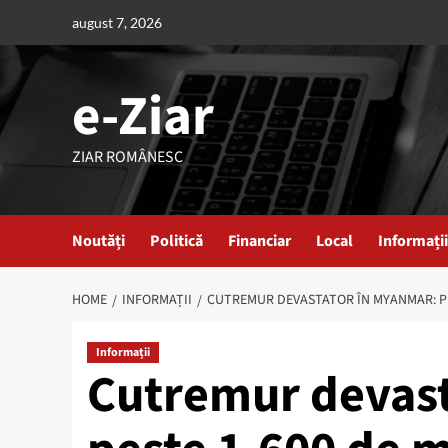
Skip
august 7, 2026
to
content
e-Ziar
ZIAR ROMÂNESC
Noutăți
Politică
Financiar
Local
Informații
HOME
INFORMAȚII
CUTREMUR DEVASTATOR ÎN MYANMAR: PES
Informații
Cutremur devast