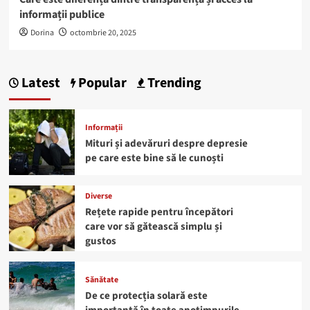
informații publice
Dorina
octombrie 20, 2025
Latest
Popular
Trending
Informații
Mituri și adevăruri despre depresie
pe care este bine să le cunoști
Diverse
Rețete rapide pentru începători
care vor să gătească simplu și
gustos
Sănătate
De ce protecția solară este