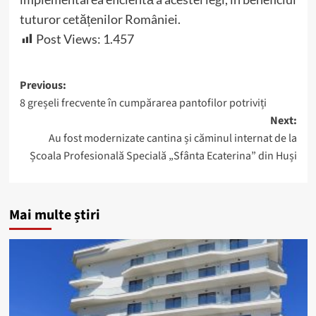
tuturor cetățenilor României.
Post Views:
1.457
Post
Previous:
8 greșeli frecvente în cumpărarea pantofilor potriviți
navigation
Next:
Au fost modernizate cantina și căminul internat de la
Școala Profesională Specială „Sfânta Ecaterina” din Huși
Mai multe știri