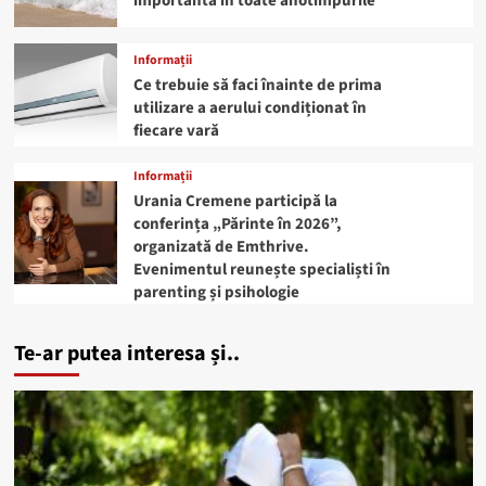
importantă în toate anotimpurile
Informații
Ce trebuie să faci înainte de prima
utilizare a aerului condiționat în
fiecare vară
Informații
Urania Cremene participă la
conferința „Părinte în 2026”,
organizată de Emthrive.
Evenimentul reunește specialiști în
parenting și psihologie
Te-ar putea interesa și..