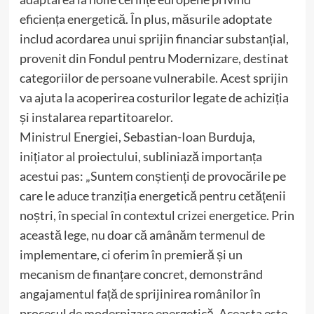
eficiența energetică. În plus, măsurile adoptate
includ acordarea unui sprijin financiar substanțial,
provenit din Fondul pentru Modernizare, destinat
categoriilor de persoane vulnerabile. Acest sprijin
va ajuta la acoperirea costurilor legate de achiziția
și instalarea repartitoarelor.
Ministrul Energiei, Sebastian-Ioan Burduja,
inițiator al proiectului, subliniază importanța
acestui pas: „Suntem conștienți de provocările pe
care le aduce tranziția energetică pentru cetățenii
noștri, în special în contextul crizei energetice. Prin
această lege, nu doar că amânăm termenul de
implementare, ci oferim în premieră și un
mecanism de finanțare concret, demonstrând
angajamentul față de sprijinirea românilor în
procesul de modernizare energetică. Aceasta este