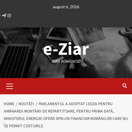
Skip
august 6, 2026
to
Facebook
Instagram
content
e-Ziar
ZIAR ROMÂNESC
Primary
Menu
HOME
NOUTĂȚI
PARLAMENTUL A ADOPTAT LEGEA PENTRU
AMÂNAREA MONTĂRII DE REPARTITOARE. PENTRU PRIMA DATĂ,
MINISTERUL ENERGIEI OFERĂ SPRIJIN FINANCIAR ROMÂNILOR CARE NU
ÎȘI PERMIT COSTURILE.