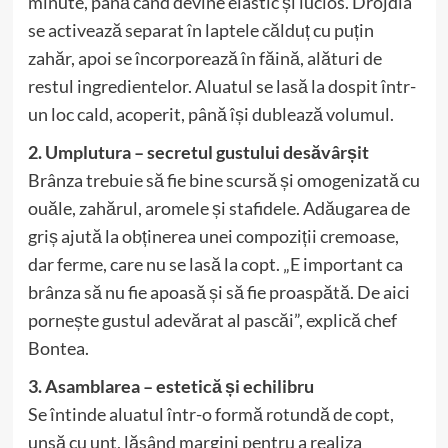
minute, până când devine elastic și lucios. Drojdia
se activează separat în laptele călduț cu puțin
zahăr, apoi se încorporează în făină, alături de
restul ingredientelor. Aluatul se lasă la dospit într-
un loc cald, acoperit, până își dublează volumul.
2. Umplutura – secretul gustului desăvârșit
Brânza trebuie să fie bine scursă și omogenizată cu
ouăle, zahărul, aromele și stafidele. Adăugarea de
griș ajută la obținerea unei compoziții cremoase,
dar ferme, care nu se lasă la copt. „E important ca
brânza să nu fie apoasă și să fie proaspătă. De aici
pornește gustul adevărat al pascăi”, explică chef
Bontea.
3. Asamblarea – estetică și echilibru
Se întinde aluatul într-o formă rotundă de copt,
unsă cu unt, lăsând margini pentru a realiza