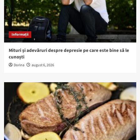
Informații
Mituri și adevăruri despre depresie pe care este bine să le
cunoști
Dorina
august 6, 2026