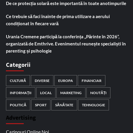
De ce protecția solară este importantă în toate anotimpurile
Ce trebuie să faci înainte de prima utilizare a aerului
condiționat în fiecare vară
Urania Cremene participă la conferința „Părinte în 2026”,
organizată de Emthrive. Evenimentul reunește specialiști în
parenting și psihologie
Categorii
CULTURĂ
DIVERSE
EUROPA
FINANCIAR
INFORMAȚII
LOCAL
MARKETING
NOUTĂȚI
POLITICĂ
SPORT
SĂNĂTATE
TEHNOLOGIE
Advertising
Cazinouri Online Noi