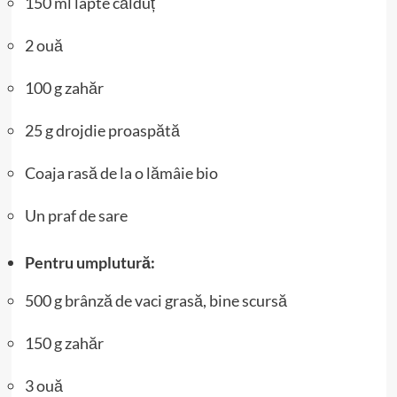
150 ml lapte călduț
2 ouă
100 g zahăr
25 g drojdie proaspătă
Coaja rasă de la o lămâie bio
Un praf de sare
Pentru umplutură:
500 g brânză de vaci grasă, bine scursă
150 g zahăr
3 ouă