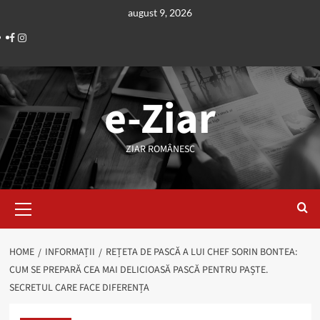
Skip
august 9, 2026
to
Facebook
Instagram
content
e-Ziar
ZIAR ROMÂNESC
Primary
Menu
HOME
INFORMAȚII
REȚETA DE PASCĂ A LUI CHEF SORIN BONTEA:
CUM SE PREPARĂ CEA MAI DELICIOASĂ PASCĂ PENTRU PAȘTE.
SECRETUL CARE FACE DIFERENȚA