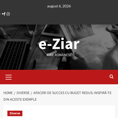
Skip
august 6, 2026
to
Facebook
Instagram
content
e-Ziar
ZIAR ROMÂNESC
Primary
Menu
HOME
DIVERSE
AFACERI DE SUCCES CU BUGET REDUS: INSPIRĂ-TE
DIN ACESTE EXEMPLE
Diverse