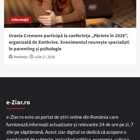
Informații
Urania Cremene participă la conferința „Părinte în 2026”,
organizată de Emthrive. Evenimentul reunește specialiști
în parenting și psihologie
Redacția
iulie 27, 2026
e-Ziar.ro
e-Ziar.ro este un portal de știri online din România care
furnizează informații actualizate și relevante 24 de ore pe zi, 7
zile pe săptămână. Acest ziar digital se dedică să acopere o
gamă largă de subiecte, incluzând politica, economia, cultura,