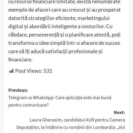
cu resurse financiare limitate, există nenumărate
exemple de afaceri care au crescut și au prosperat
datorită strategiilor eficiente, marketingului
digital și abordării inteligente a costurilor. Cu
răbdare, perseverență și o planificare atentă, poți
transforma o idee simplă într-o afacere de succes
care să îți aducă satisfacții profesionale și
financiare.
Post Views:
531
Post
Previous:
Telegram vs WhatsApp: Care aplicație este mai bună
navigation
pentru comunicare?
Next:
Laura Gherasim, candidatul AUR pentru Camera
Deputaților, la întâlnire cu românii din Lombardia: „Voi