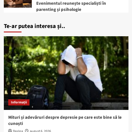
Evenimentul reunește specialiști în
parenting și psihologie
Te-ar putea interesa și..
Informații
Mituri și adevăruri despre depresie pe care este bine să le
cunoști
Dorina
august 6, 2026